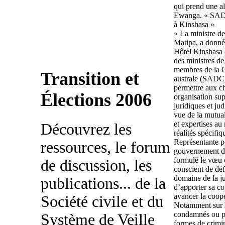
qui prend une al
Ewanga. « SADC :
à Kinshasa »
« La ministre d
Matipa, a donné
Hôtel Kinshasa 
des ministres de
membres de la 
Transition et
australe (SADC)
permettre aux ch
Élections 2006
organisation sup
juridiques et jud
vue de la mutual
et expertises au
Découvrez les
réalités spécifi
Représentante pe
ressources, le forum
gouvernement de
formulé le vœu d
de discussion, les
conscient de dé
domaine de la j
publications... de la
d’apporter sa con
avancer la coop
Société civile et du
Notamment sur le
condamnés ou pou
Système de Veille
formes de crimin