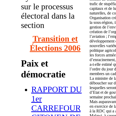
trafic de stupéf
sur le processus
capitaux et de lu
naturelles, de c
électoral dans la
Organisation cr
la sous-région, i
section
gestion de l’en
création de l’or
Transition et
l’aviation ; l’em
développement de
Élections 2006
nouvelles variét
politique agricol
les forces armée
d’enracinement, 
Paix et
a-t-elle estimé q
l’ordre du jour 
démocratie
membres un cadr
La ministre de l
déboucher sur de
RAPPORT DU
lesquelles seron
d’Etat et de gou
1er
semaine procha
Mais auparavant,
CARREFOUR
en exercice de 
à la RDC qui a a
Malawi, à cause