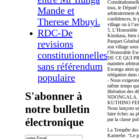
Constitutionnell
tous, le Député
Mande et
arbitrairement 
confidences, le 
Therese Mbuyi.
village ou à l’a
5. L’Honorable 
RDC-De
Kinshasa, bien i
Parquet Général,
revisions
son village sous 
l’Honorable Ewa
constitutionnelles
DE CE QUI PRE
maintien arbitra
sans référendum
Ewanga ainsi que
relégation dans 
populaire
- Nous exigeons 
même temps que 
libération des 
S'abonner à
NDONGALA, B
KUTHINO FE
notre bulletin
Nous lançons un 
faire échec au 
électronique
par la classe pol
La Tempête des T
Kamerhe. “Le po