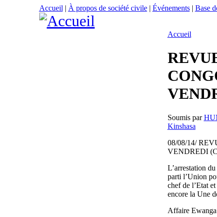
Accueil
|
À propos de société civile
|
Événements
|
Base d
Accueil
REVUE
CONGO
VEND
Soumis par
HU
Kinshasa
08/08/14/ R
VENDREDI (C
L’arrestation d
parti l’Union po
chef de l’Etat e
encore la Une d
Affaire Ewanga