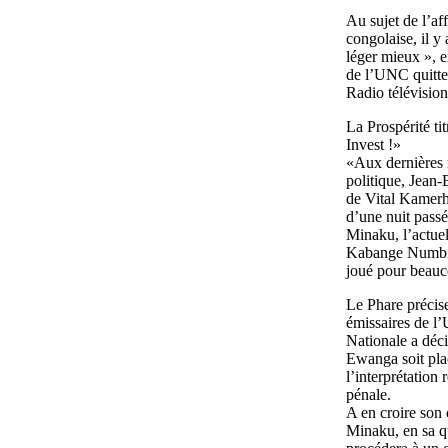
Au sujet de l’af
congolaise, il y
léger mieux », e
de l’UNC quitte 
Radio télévision
La Prospérité ti
Invest !»
«Aux dernières n
politique, Jean
de Vital Kamerhe
d’une nuit passé
Minaku, l’actuel
Kabange Numbi, 
joué pour beau
Le Phare précis
émissaires de l
Nationale a déci
Ewanga soit plac
l’interprétation 
pénale.
A en croire son
Minaku, en sa qu