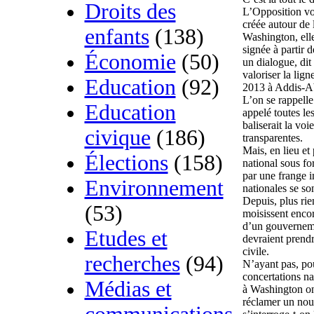
Droits des
L’Opposition vo
créée autour de 
enfants
(138)
Washington, ell
signée à partir 
Économie
(50)
un dialogue, dit
valoriser la lign
Education
(92)
2013 à Addis-Ab
L’on se rappelle
Education
appelé toutes le
baliserait la vo
civique
(186)
transparentes.
Mais, en lieu et
Élections
(158)
national sous fo
par une frange i
Environnement
nationales se s
Depuis, plus ri
(53)
moisissent encor
d’un gouverneme
Etudes et
devraient prendr
civile.
recherches
(94)
N’ayant pas, pou
concertations na
Médias et
à Washington on
réclamer un nouv