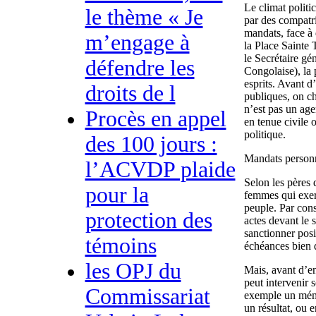
Le climat politic
le thème « Je
par des compatri
mandats, face à 
m’engage à
la Place Sainte 
le Secrétaire g
défendre les
Congolaise), la
esprits. Avant d
droits de l
publiques, on ch
n’est pas un age
Procès en appel
en tenue civile
politique.
des 100 jours :
Mandats personn
l’ACVDP plaide
Selon les pères 
pour la
femmes qui exer
peuple. Par cons
protection des
actes devant le s
sanctionner posi
témoins
échéances bien 
les OPJ du
Mais, avant d’en
peut intervenir 
Commissariat
exemple un mém
un résultat, ou 