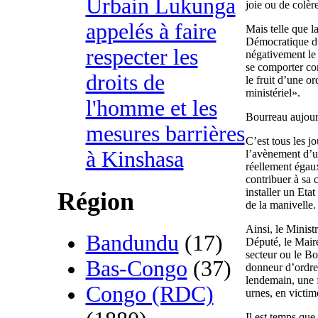
Urbain Lukunga
joie ou de colère
appelés à faire
Mais telle que l
Démocratique du 
respecter les
négativement le 
se comporter com
droits de
le fruit d’une o
ministériel».
l'homme et les
Bourreau aujou
mesures barrières
C’est tous les j
à Kinshasa
l’avènement d’un
réellement égaux
contribuer à sa 
installer un Etat
Région
de la manivelle.
Ainsi, le Minist
Bandundu
(17)
Député, le Maire
secteur ou le Bo
Bas-Congo
(37)
donneur d’ordre 
lendemain, une f
Congo (RDC)
urnes, en victime
Il est temps que