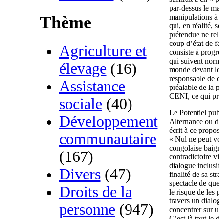
par-dessus le ma
manipulations à 
Thème
qui, en réalité,
prétendue ne rel
coup d’état de fa
Agriculture et
consiste à progr
qui suivent norm
élevage
(16)
monde devant le
responsable de c
Assistance
préalable de la 
CENI, ce qui pr
sociale
(40)
Le Potentiel pub
Développement
Alternance ou di
écrit à ce propos
communautaire
« Nul ne peut vo
congolaise baig
(167)
contradictoire vi
dialogue inclusif
Divers
(47)
finalité de sa st
spectacle de que
Droits de la
le risque de les
travers un dialo
personne
(947)
concentrer sur u
C’est là tout le