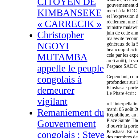
CITOYEN DE
gouvernement de 
KIMBANSEKE
merci à la RDC d
et l’expression 
« CARRECIK »
réellement une f
ministre malawit
Christopher
juin de cette an
malawite reconna
NGOYI
généraux de la
beaucoup d’activ
MUTAMBA
cela par les expe
au 6 août), la vo
appelle le peuple
l’espace SADC 
congolais à
Cependant, ce m
profondeur sur l
demeurer
Kinshasa : porte
Le Phare écrit :
vigilant
« L’interpellati
mardi 05 août 20
Remaniement du
République, au 
Place Sainte Th
Gouvernement
d’ouvrir la port
Kinshasa. En su
congolais : Steve
des membres des 