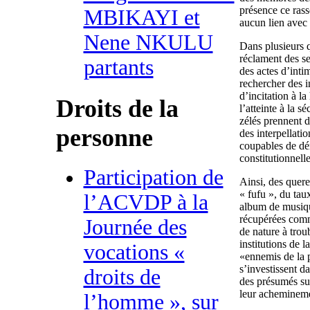
présence ce ras
MBIKAYI et
aucun lien avec 
Nene NKULU
Dans plusieurs q
réclament des se
partants
des actes d’inti
rechercher des 
d’incitation à la
Droits de la
l’atteinte à la sé
zélés prennent d
personne
des interpellatio
coupables de dér
constitutionnelle
Participation de
Ainsi, des quere
« fufu », du tau
l’ACVDP à la
album de musiqu
récupérées comm
Journée des
de nature à troub
institutions de 
vocations «
«ennemis de la 
s’investissent d
droits de
des présumés su
leur achemineme
l’homme », sur