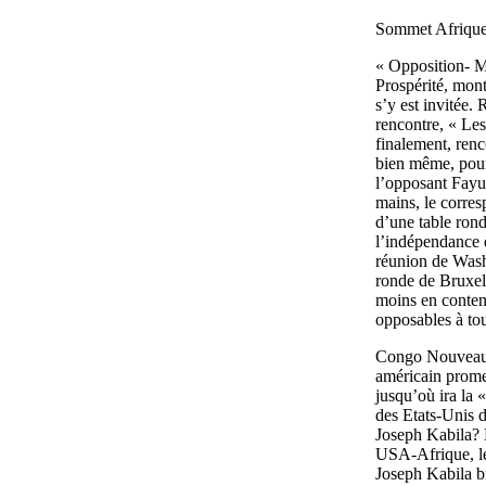
Sommet Afrique 
« Opposition- Ma
Prospérité, mont
s’y est invitée. 
rencontre, « Les
finalement, renc
bien même, pour
l’opposant Fayul
mains, le corre
d’une table rond
l’indépendance 
réunion de Wash
ronde de Bruxell
moins en conten
opposables à tou
Congo Nouveau 
américain prome
jusqu’où ira la 
des Etats-Unis d
Joseph Kabila? 
USA-Afrique, le 
Joseph Kabila br