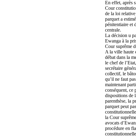
En effet, après 
Cour constitutio
de la loi relati
parquet a estimé
pénitentiaire et
centrale.
La décision u pa
Ewanga à la pris
Cour suprême de 
A la ville haute 
débat dans la me
le chef de l’Etat
secrétaire génér
collectif, le bâ
qu’il ne faut pa
maintenant parti
conséquent, ce p
dispositions de l
parenthèse, la p
parquet peut pas
constitutionnell
la Cour suprême
avocats d’Ewanga
procédure en fla
constitutionnelle