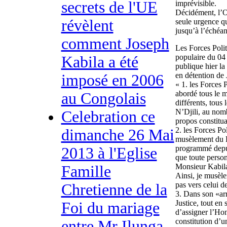
secrets de l'UE
imprévisible.
Décidément, l’Op
révèlent
seule urgence qu
jusqu’à l’échéa
comment Joseph
Les Forces Polit
populaire du 04 
Kabila a été
publique hier la
en détention de
imposé en 2006
« 1. les Forces 
abordé tous le 
au Congolais
différents, tous 
N’Djili, au nomb
Celebration ce
propos constitua
2. les Forces Po
dimanche 26 Mai
musèlement du 
programmé depui
2013 à l'Eglise
que toute person
Monsieur Kabila
Famille
Ainsi, je musèl
pas vers celui d
Chretienne de la
3. Dans son «ar
Justice, tout en
Foi du mariage
d’assigner l’Ho
constitution d’u
entre Mr Ilunga