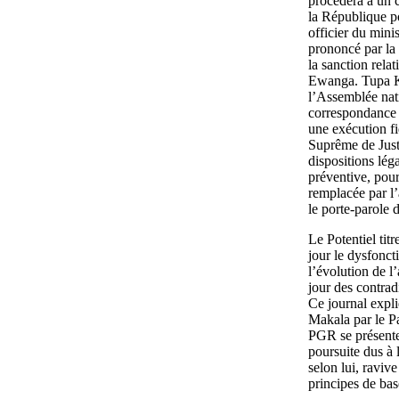
procédera à un c
la République po
officier du minis
prononcé par la 
la sanction rela
Ewanga. Tupa Ka
l’Assemblée nat
correspondance 
une exécution fi
Suprême de Just
dispositions lég
préventive, pour
remplacée par l’
le porte-parole
Le Potentiel tit
jour le dysfoncti
l’évolution de l
jour des contrad
Ce journal expliq
Makala par le P
PGR se présente
poursuite dus à 
selon lui, raviv
principes de bas