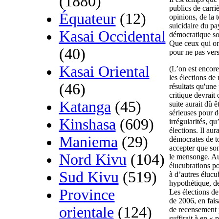
(1880)
publics de carriè
Équateur
(12)
opinions, de la t
suicidaire du pa
Kasai Occidental
démocratique son
Que ceux qui ont
(40)
pour ne pas vers
Kasai Oriental
(L’on est encore
les élections d
(46)
résultats qu'une 
critique devrai
Katanga
(45)
suite aurait dû ê
sérieuses pour d
Kinshasa
(609)
irrégularités, q
élections. Il aur
Maniema
(29)
démocrates de to
accepter que son
Nord Kivu
(104)
le mensonge. Au 
élucubrations po
Sud Kivu
(519)
à d’autres élucu
hypothétique, d
Province
Les élections de
de 2006, en fais
orientale
(124)
de recensement p
suffirait à en « 