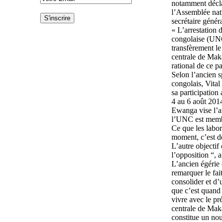
notamment déclar
l’Assemblée nat
secrétaire généra
« L’arrestation 
congolaise (UNC)
transfèrement le
centrale de Maka
rational de ce p
Selon l’ancien 
congolais, Vital
sa participatio
4 au 6 août 2014
Ewanga vise l’an
l’UNC est memb
Ce que les labor
moment, c’est d
L’autre objecti
l’opposition “, 
L’ancien égérie 
remarquer le fai
consolider et d’u
que c’est quand
vivre avec le pr
centrale de Mak
constitue un no