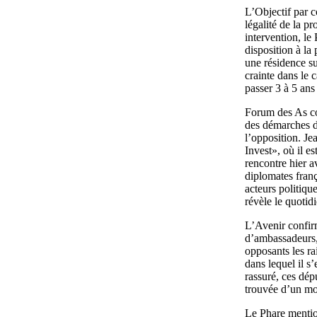
L’Objectif par c
légalité de la p
intervention, l
disposition à la
une résidence su
crainte dans le 
passer 3 à 5 ans
Forum des As co
des démarches d
l’opposition. J
Invest», où il e
rencontre hier a
diplomates franç
acteurs politiqu
révèle le quotidi
L’Avenir confirm
d’ambassadeurs,
opposants les rai
dans lequel il s
rassuré, ces dép
trouvée d’un mom
Le Phare mention