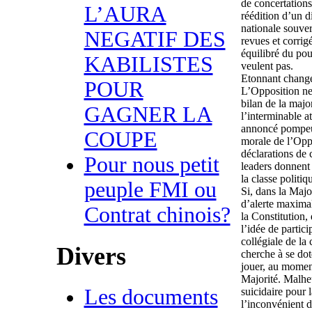
de concertation
L’AURA
réédition d’un 
nationale souver
NEGATIF DES
revues et corrig
équilibré du pou
KABILISTES
veulent pas.
Etonnant chang
POUR
L’Opposition ne
bilan de la major
GAGNER LA
l’interminable a
annoncé pompeu
COUPE
morale de l’Oppo
déclarations de
Pour nous petit
leaders donnent 
la classe politiq
peuple FMI ou
Si, dans la Major
d’alerte maximal 
Contrat chinois?
la Constitution,
l’idée de partic
collégiale de la
Divers
cherche à se dot
jouer, au moment
Majorité. Malheu
Les documents
suicidaire pour 
l’inconvénient d’