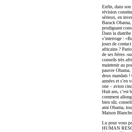
Enfin, dans son 
révision constit
sérieux, en inve
Barack Obama, et
prodiguant conse
Dans la diatribe
s’interroge : «B
jours de contact
africains ? Pario
de ses frères -s
conseils très af
maintenir au pou
pauvre Obama, to
deux mandats ! C
années et s’en 
one – avion cin
Huit ans, c’est 
comment allonger
bien sûr, conseil
ami Obama, tous
Maison Blanche
Lu pour vous p
HUMAN RESC