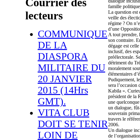
Courrier des
dialogue inclusi
famille politique
La question est 
lecteurs
veille des élect
régime ? On n’e
d’une Oppositio
COMMUNIQUE
A tout prendre,
son contraire. E
DE LA
dégage est celle
inclusif, des es
DIASPORA
préélectorale. Se
détriment du Tré
MILITAIRE DU
moralement soute
élémentaires d’é
20 JANVIER
Pudiquement, le
sera l’occasion 
2015 (14Hrs
Kabila ». Curie
président de la
GMT).
une quelconque v
un dialogue, fût-
VITA CLUB
souverain prima
travers le référ
DOIT SE TENIR
2006.
Un dialogue incl
LOIN DE
de l’organisatio