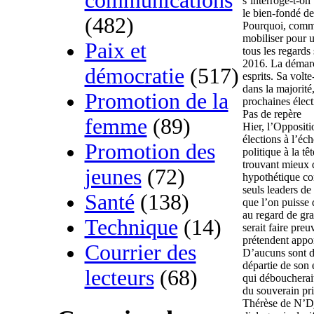
communications
s’interroge-t-on
le bien-fondé de
(482)
Pourquoi, commen
mobiliser pour u
Paix et
tous les regards
2016. La démarch
démocratie
(517)
esprits. Sa volte
dans la majorité,
Promotion de la
prochaines élect
Pas de repère
femme
(89)
Hier, l’Oppositi
élections à l’éc
Promotion des
politique à la tê
trouvant mieux d
jeunes
(72)
hypothétique con
seuls leaders d
Santé
(138)
que l’on puisse d
au regard de gra
Technique
(14)
serait faire pre
prétendent appor
Courrier des
D’aucuns sont d’
départie de son 
lecteurs
(68)
qui déboucherait
du souverain pri
Thérèse de N’Dji