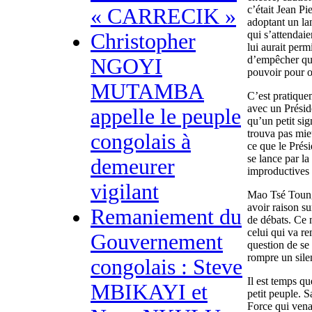
c’était Jean P
« CARRECIK »
adoptant un la
qui s’attendai
Christopher
lui aurait perm
d’empêcher que
NGOYI
pouvoir pour o
MUTAMBA
C’est pratique
avec un Présid
appelle le peuple
qu’un petit sig
trouva pas mie
congolais à
ce que le Prési
se lance par l
demeurer
improductives
vigilant
Mao Tsé Toung 
avoir raison su
Remaniement du
de débats. Ce 
celui qui va re
Gouvernement
question de se
rompre un sile
congolais : Steve
Il est temps q
MBIKAYI et
petit peuple. S
Force qui vena