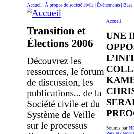
Accueil
|
À propos de société civile
|
Événements
|
Base
Accueil
Transition et
UNE I
Élections 2006
OPPO
L’INI
Découvrez les
COLL
ressources, le forum
KAME
de discussion, les
CHRI
publications... de la
SERA
Société civile et du
PREO
Système de Veille
sur le processus
Soumis par
N
Paix et démocr