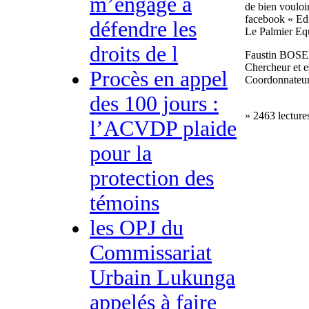
m’engage à
de bien vouloi
facebook « Edi
défendre les
Le Palmier Equ
droits de l
Faustin BOS
Chercheur et e
Procès en appel
Coordonnate
des 100 jours :
» 2463 lecture
l’ACVDP plaide
pour la
protection des
témoins
les OPJ du
Commissariat
Urbain Lukunga
appelés à faire