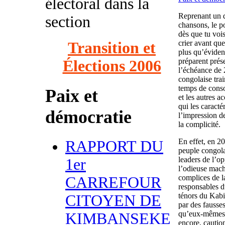
électoral dans la
Reprenant un d
section
chansons, le p
dès que tu vois
crier avant que
Transition et
plus qu’éviden
préparent prés
Élections 2006
l’échéance de 2
congolaise train
temps de consom
Paix et
et les autres 
qui les caracté
démocratie
l’impression de
la complicité.
En effet, en 2
RAPPORT DU
peuple congola
leaders de l’op
1er
l’odieuse mach
complices de l
CARREFOUR
responsables 
ténors du Kabi
CITOYEN DE
par des fausses
qu’eux-mêmes s
KIMBANSEKE
encore, cautio