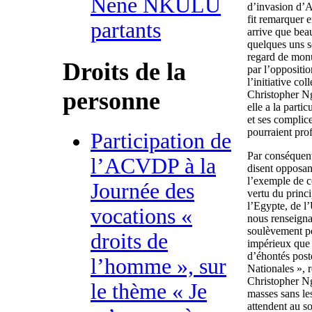
Nene NKULU
d’invasion d’Ad
fit remarquer e
partants
arrive que bea
quelques uns s
regard de monu
Droits de la
par l’oppositi
l’initiative co
personne
Christopher Ng
elle a la part
et ses complice
pourraient prof
Participation de
Par conséquent
l’ACVDP à la
disent opposant
l’exemple de ce
Journée des
vertu du princi
l’Egypte, de l
vocations «
nous renseignan
soulèvement pop
droits de
impérieux que 
d’éhontés post
l’homme », sur
Nationales », 
Christopher Ng
le thème « Je
masses sans le
attendent au s