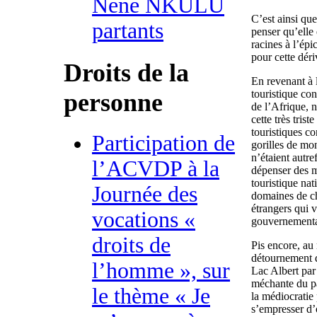
Nene NKULU
C’est ainsi qu
partants
penser qu’elle
racines à l’ép
pour cette dériv
Droits de la
En revenant à l
touristique con
personne
de l’Afrique, 
cette très trist
touristiques co
Participation de
gorilles de mo
n’étaient autre
l’ACVDP à la
dépenser des mi
touristique nat
Journée des
domaines de c
étrangers qui v
vocations «
gouvernementa
droits de
Pis encore, au
détournement du
l’homme », sur
Lac Albert par
méchante du pa
le thème « Je
la médiocratie
s’empresser d’