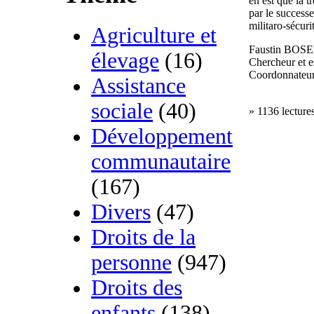
en est que la t
par le success
militaro-sécurit
Agriculture et
Faustin BOS
élevage
(16)
Chercheur et e
Coordonnateu
Assistance
sociale
(40)
» 1136 lecture
Développement
communautaire
(167)
Divers
(47)
Droits de la
personne
(947)
Droits des
enfants
(138)