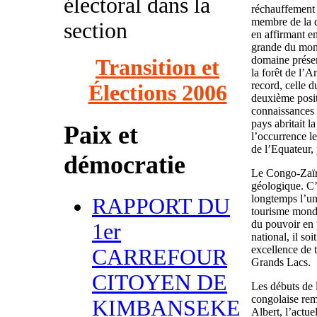
électoral dans la
réchauffement 
membre de la d
section
en affirmant en
grande du mond
domaine présent
Transition et
la forêt de l’
record, celle 
Élections 2006
deuxième posit
connaissances 
pays abritait l
Paix et
l’occurrence l
de l’Equateur
démocratie
Le Congo-Zaïr
géologique. C’e
longtemps l’une
RAPPORT DU
tourisme mondia
du pouvoir en p
1er
national, il so
excellence de 
CARREFOUR
Grands Lacs.
CITOYEN DE
Les débuts de l
congolaise rem
KIMBANSEKE
Albert, l’actue