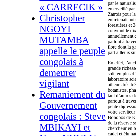
par le naturali
« CARRECIK »
émerveillé par 
Zaïrois pour l
Christopher
entretenait aut
forestières et
NGOYI
couvrant le di
annuellement d
MUTAMBA
partout à trav
flore dont la g
appelle le peuple
part ailleurs s
congolais à
En effet, l’anc
grande richesse
demeurer
soit, en plus d
laboratoire sc
vigilant
ailleurs très 
botanistes, ph
Remaniement du
tant d’autres 
partout à trave
Gouvernement
petite digressi
votre serviteur 
congolais : Steve
Bonobos de Koko
de la réserve s
MBIKAYI et
chercheur en b
cadet et élu na