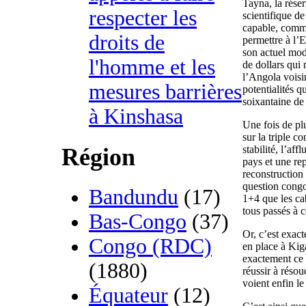
Tayna, la rése
respecter les
scientifique de
capable, comm
droits de
permettre à l’E
son actuel mod
l'homme et les
de dollars qu
l’Angola voisi
mesures barrières
potentialités 
soixantaine de 
à Kinshasa
Une fois de plu
sur la triple co
stabilité, l’af
Région
pays et une re
reconstruction 
question congo
Bandundu
(17)
1+4 que les c
tous passés à c
Bas-Congo
(37)
Or, c’est exac
Congo (RDC)
en place à Kiga
exactement ce 
(1880)
réussir à réso
voient enfin le
Équateur
(12)