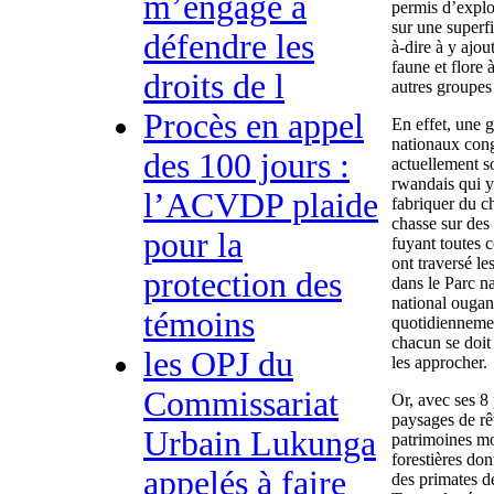
m’engage à
permis d’exploi
sur une superf
défendre les
à-dire à y ajou
faune et flore
droits de l
autres groupes
Procès en appel
En effet, une 
nationaux cong
des 100 jours :
actuellement s
rwandais qui y
l’ACVDP plaide
fabriquer du c
chasse sur des
pour la
fuyant toutes 
ont traversé le
protection des
dans le Parc n
national ougan
témoins
quotidienneme
chacun se doit
les OPJ du
les approcher.
Commissariat
Or, avec ses 8 
paysages de rê
Urbain Lukunga
patrimoines m
forestières don
appelés à faire
des primates d