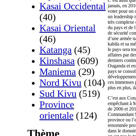
C’est ainsi qu
Kasai Occidental
jamais, en 2016
voter pour un 
(40)
un leadership m
très complexe e
Kasai Oriental
du pays et de 
de sécurité co
(46)
d’une armée na
kabila et sa mé
Katanga
(45)
le pays sera t
affaires par de
Kinshasa
(609)
derniers conti
Ouganda et en 
Maniema
(29)
pays se consol
développement 
Nord Kivu
(104)
ces immenses po
plus en plus, 
Sud Kivu
(519)
C’est aux Cong
Province
empêchant à Ma
de 2006 et 201
orientale
(124)
Commandant Su
province ou l’
renommée profe
Thème
dans le domain