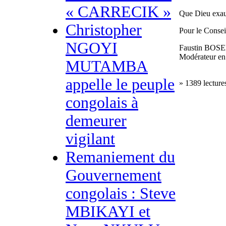
« CARRECIK »
Que Dieu exauc
Christopher
Pour le Conse
NGOYI
Faustin BOS
Modérateur en
MUTAMBA
appelle le peuple
» 1389 lecture
congolais à
demeurer
vigilant
Remaniement du
Gouvernement
congolais : Steve
MBIKAYI et