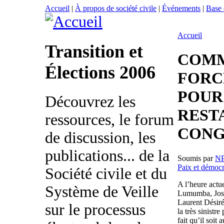
Accueil
|
À propos de société civile
|
Événements
|
Base
Accueil
Transition et
COMM
Élections 2006
FORC
POUR
Découvrez les
REST
ressources, le forum
CONG
de discussion, les
publications... de la
Soumis par
N
Paix et démocr
Société civile et du
A l’heure actu
Système de Veille
Lumumba, Jos
Laurent Désiré
sur le processus
la très sinistr
fait qu’il soit