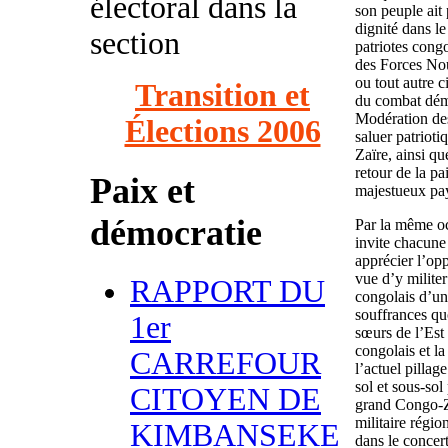
électoral dans la
son peuple ait 
dignité dans l
section
patriotes congo
des Forces Nou
ou tout autre c
Transition et
du combat dém
Modération des
Élections 2006
saluer patrioti
Zaïre, ainsi q
retour de la pa
Paix et
majestueux pay
démocratie
Par la même o
invite chacune
apprécier l’op
vue d’y milite
RAPPORT DU
congolais d’un
souffrances quo
1er
sœurs de l’Est 
congolais et la
CARREFOUR
l’actuel pillag
sol et sous-sol
CITOYEN DE
grand Congo-Za
militaire régio
KIMBANSEKE
dans le concer