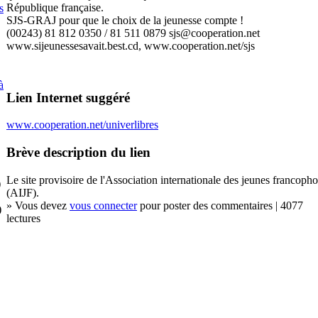
République française.
s
SJS-GRAJ pour que le choix de la jeunesse compte !
(00243) 81 812 0350 / 81 511 0879 sjs@cooperation.net
www.sijeunessesavait.best.cd, www.cooperation.net/sjs
à
Lien Internet suggéré
www.cooperation.net/univerlibres
Brève description du lien
Le site provisoire de l'Association internationale des jeunes francoph
)
(AIJF).
» Vous devez
vous connecter
pour poster des commentaires | 4077
)
lectures