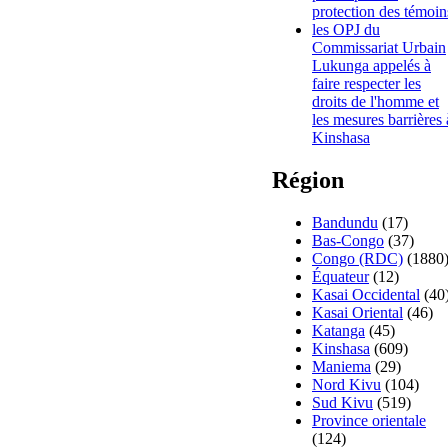
protection des témoin
les OPJ du
Commissariat Urbain
Lukunga appelés à
faire respecter les
droits de l'homme et
les mesures barrières 
Kinshasa
Région
Bandundu
(17)
Bas-Congo
(37)
Congo (RDC)
(1880
Équateur
(12)
Kasai Occidental
(40
Kasai Oriental
(46)
Katanga
(45)
Kinshasa
(609)
Maniema
(29)
Nord Kivu
(104)
Sud Kivu
(519)
Province orientale
(124)