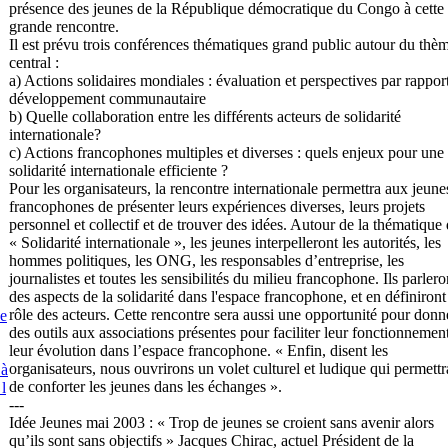
présence des jeunes de la République démocratique du Congo à cette
grande rencontre.
Il est prévu trois conférences thématiques grand public autour du thè
central :
a) Actions solidaires mondiales : évaluation et perspectives par rappor
développement communautaire
b) Quelle collaboration entre les différents acteurs de solidarité
internationale?
c) Actions francophones multiples et diverses : quels enjeux pour une
solidarité internationale efficiente ?
Pour les organisateurs, la rencontre internationale permettra aux jeune
francophones de présenter leurs expériences diverses, leurs projets
personnel et collectif et de trouver des idées. Autour de la thématique
« Solidarité internationale », les jeunes interpelleront les autorités, les
hommes politiques, les ONG, les responsables d’entreprise, les
journalistes et toutes les sensibilités du milieu francophone. Ils parlero
des aspects de la solidarité dans l'espace francophone, et en définiront
rôle des acteurs. Cette rencontre sera aussi une opportunité pour donn
e
des outils aux associations présentes pour faciliter leur fonctionnement
leur évolution dans l’espace francophone. « Enfin, disent les
organisateurs, nous ouvrirons un volet culturel et ludique qui permettr
 à
de conforter les jeunes dans les échanges ».
 l
---
Idée Jeunes mai 2003 : « Trop de jeunes se croient sans avenir alors
qu’ils sont sans objectifs » Jacques Chirac, actuel Président de la