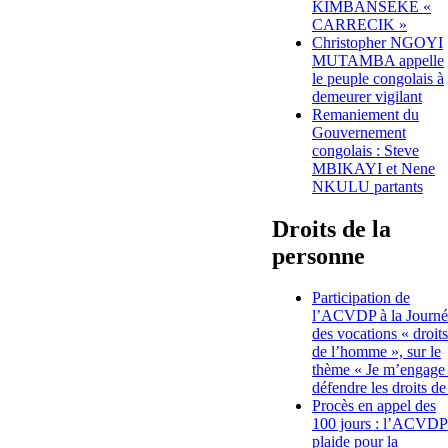
KIMBANSEKE «
CARRECIK »
Christopher NGOYI
MUTAMBA appelle
le peuple congolais à
demeurer vigilant
Remaniement du
Gouvernement
congolais : Steve
MBIKAYI et Nene
NKULU partants
Droits de la
personne
Participation de
l’ACVDP à la Journé
des vocations « droits
de l’homme », sur le
thème « Je m’engage
défendre les droits de
Procès en appel des
100 jours : l’ACVDP
plaide pour la