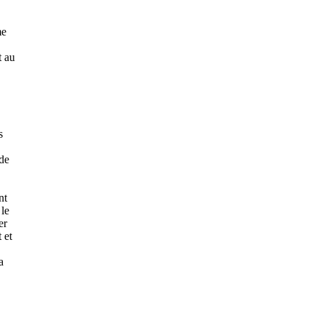
me
t au
s
 de
nt
 le
er
 et
a