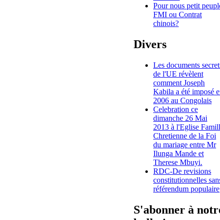
Pour nous petit peupl
FMI ou Contrat
chinois?
Divers
Les documents secret
de l'UE révèlent
comment Joseph
Kabila a été imposé 
2006 au Congolais
Celebration ce
dimanche 26 Mai
2013 à l'Eglise Famil
Chretienne de la Foi
du mariage entre Mr
Ilunga Mande et
Therese Mbuyi.
RDC-De revisions
constitutionnelles san
référendum populaire
S'abonner à notr