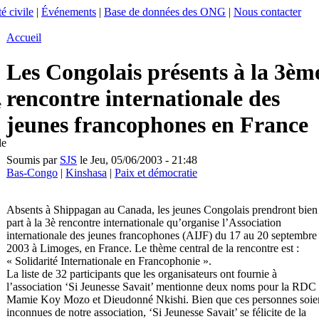
é civile
|
Événements
|
Base de données des ONG
|
Nous contacter
Accueil
Les Congolais présents à la 3èm
rencontre internationale des
e
jeunes francophones en France
le
Soumis par
SJS
le Jeu, 05/06/2003 - 21:48
Bas-Congo
|
Kinshasa
|
Paix et démocratie
Absents à Shippagan au Canada, les jeunes Congolais prendront bien
part à la 3è rencontre internationale qu’organise l’Association
internationale des jeunes francophones (AIJF) du 17 au 20 septembre
2003 à Limoges, en France. Le thème central de la rencontre est :
« Solidarité Internationale en Francophonie ».
La liste de 32 participants que les organisateurs ont fournie à
l’association ‘Si Jeunesse Savait’ mentionne deux noms pour la RDC 
Mamie Koy Mozo et Dieudonné Nkishi. Bien que ces personnes soie
inconnues de notre association, ‘Si Jeunesse Savait’ se félicite de la