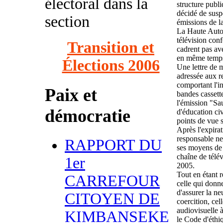
électoral dans la
structure publi
décidé de susp
section
émissions de 
La Haute Autor
télévision conf
Transition et
cadrent pas avec
en même temps,
Élections 2006
Une lettre de m
adressée aux r
comportant l'i
Paix et
bandes cassett
l'émission "Sa
démocratie
d'éducation civ
points de vue 
Après l'expira
responsable ne
RAPPORT DU
ses moyens de 
chaîne de télé
1er
2005.
Tout en étant 
CARREFOUR
celle qui donn
d'assurer la ne
CITOYEN DE
coercition, cel
audiovisuelle à
KIMBANSEKE
le Code d'éthi