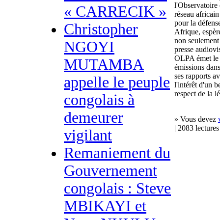
l'Observatoire
« CARRECIK »
réseau africain
pour la défense
Christopher
Afrique, espère
non seulement
NGOYI
presse audiovis
OLPA émet le 
MUTAMBA
émissions dans 
ses rapports av
appelle le peuple
l'intérêt d'un b
respect de la l
congolais à
demeurer
» Vous devez
| 2083 lectures
vigilant
Remaniement du
Gouvernement
congolais : Steve
MBIKAYI et