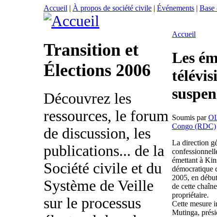
Accueil
|
À propos de société civile
|
Événements
|
Base
Accueil
Transition et
Les ém
Élections 2006
télévi
suspen
Découvrez les
ressources, le forum
Soumis par
O
Congo (RDC)
de discussion, les
La direction gé
publications... de la
confessionnel
émettant à Kin
Société civile et du
démocratique 
2005, en début
Système de Veille
de cette chaîn
propriétaire.
sur le processus
Cette mesure i
Mutinga, prés