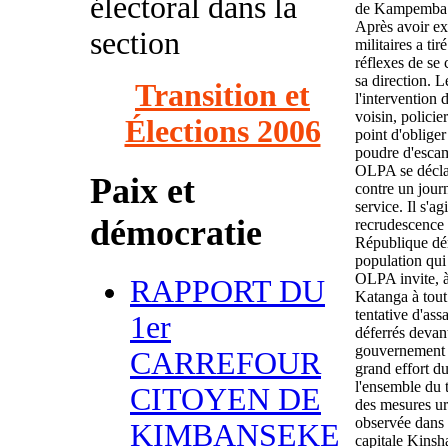
électoral dans la
de Kampemba
Après avoir ext
section
militaires a tir
réflexes de se c
sa direction. L
Transition et
l'intervention 
voisin, policier
Élections 2006
point d'oblige
poudre d'escam
OLPA se déclar
Paix et
contre un jour
service. Il s'ag
démocratie
recrudescence d
République dém
population qui 
OLPA invite, à 
RAPPORT DU
Katanga à tout
tentative d'ass
1er
déferrés devan
gouvernement d
CARREFOUR
grand effort du
l'ensemble du t
CITOYEN DE
des mesures ur
observée dans 
KIMBANSEKE
capitale Kinsh