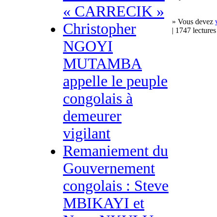
« CARRECIK »
» Vous devez
Christopher
| 1747 lectures
NGOYI
MUTAMBA
appelle le peuple
congolais à
demeurer
vigilant
Remaniement du
Gouvernement
congolais : Steve
MBIKAYI et