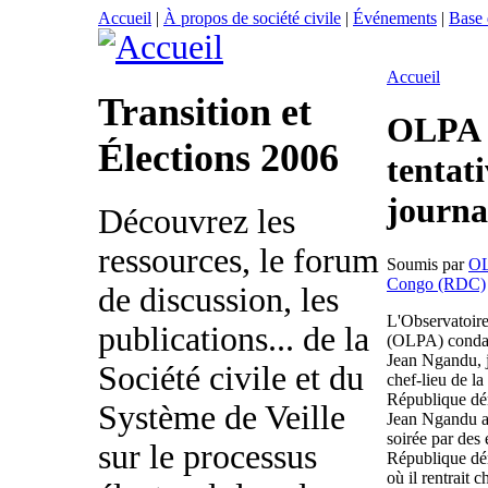
Accueil
|
À propos de société civile
|
Événements
|
Base
Accueil
Transition et
OLPA 
Élections 2006
tentat
journa
Découvrez les
ressources, le forum
Soumis par
O
Congo (RDC)
de discussion, les
L'Observatoire
publications... de la
(OLPA) condam
Jean Ngandu, j
Société civile et du
chef-lieu de l
République dé
Système de Veille
Jean Ngandu a 
soirée par des
sur le processus
République d
où il rentrait 