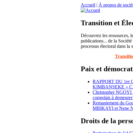
Accueil
|
À propos de sociét
Transition et Éle
Découvrez les ressources, le
publications... de la Société
processus électoral dans la 
Transitio
Paix et démocrat
RAPPORT DU 1er
KIMBANSEKE « C
Christopher NGOYI
congolais à demeurer 
Remaniement du Gouv
MBIKAYI et Nene N
Droits de la per