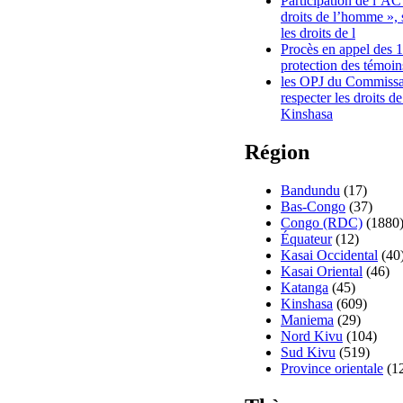
Participation de l’A
droits de l’homme », 
les droits de l
Procès en appel des 
protection des témoin
les OPJ du Commissar
respecter les droits d
Kinshasa
Région
Bandundu
(17)
Bas-Congo
(37)
Congo (RDC)
(1880
Équateur
(12)
Kasai Occidental
(40
Kasai Oriental
(46)
Katanga
(45)
Kinshasa
(609)
Maniema
(29)
Nord Kivu
(104)
Sud Kivu
(519)
Province orientale
(1