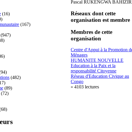
Pascal RUKENGWA BAHIZIR
Réseaux dont cette
e
(16)
0)
organisation est membre
unautaire
(167)
Membres de cette
(947)
organisation
8)
Centre d'Appui à la Promotion d
Ménages
86)
HUMANITE NOUVELLE
Education à la Paix et la
responsabilité Citoyenne
(94)
Réseau d'Education Civique au
tions
(482)
Congo
17)
» 4103 lectures
me
(89)
(72)
(68)
teurs