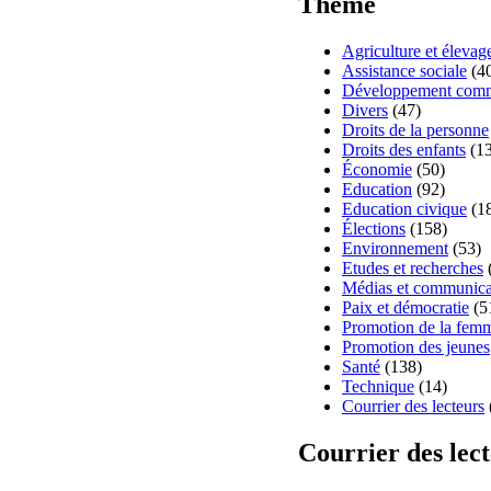
Thème
Agriculture et élevag
Assistance sociale
(4
Développement comm
Divers
(47)
Droits de la personne
Droits des enfants
(13
Économie
(50)
Education
(92)
Education civique
(1
Élections
(158)
Environnement
(53)
Etudes et recherches
Médias et communica
Paix et démocratie
(5
Promotion de la fem
Promotion des jeunes
Santé
(138)
Technique
(14)
Courrier des lecteurs
Courrier des lec