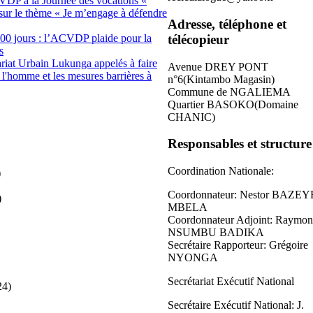
CVDP à la Journée des vocations «
sur le thème « Je m’engage à défendre
Adresse, téléphone et
télécopieur
100 jours : l’ACVDP plaide pour la
s
iat Urbain Lukunga appelés à faire
Avenue DREY PONT
e l'homme et les mesures barrières à
n°6(Kintambo Magasin)
Commune de NGALIEMA
Quartier BASOKO(Domaine
CHANIC)
Responsables et structure
Coordination Nationale:
)
Coordonnateur: Nestor BAZEY
)
MBELA
Coordonnateur Adjoint: Raymo
NSUMBU BADIKA
Secrétaire Rapporteur: Grégoire
NYONGA
Secrétariat Exécutif National
24)
Secrétaire Exécutif National: J.