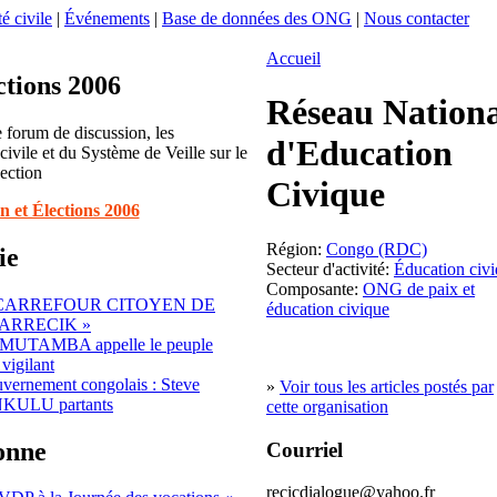
é civile
|
Événements
|
Base de données des ONG
|
Nous contacter
Accueil
ctions 2006
Réseau Nation
 forum de discussion, les
d'Education
 civile et du Système de Veille sur le
section
Civique
n et Élections 2006
Région:
Congo (RDC)
ie
Secteur d'activité:
Éducation civ
Composante:
ONG de paix et
 CARREFOUR CITOYEN DE
éducation civique
ARRECIK »
 MUTAMBA appelle le peuple
vigilant
ernement congolais : Steve
»
Voir tous les articles postés par
KULU partants
cette organisation
sonne
Courriel
recicdialogue@yahoo.fr