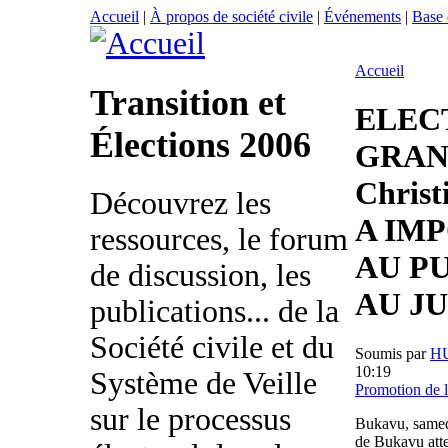
Accueil
|
À propos de société civile
|
Événements
|
Base
Accueil
Transition et
ELEC
Élections 2006
GRAND
Christ
Découvrez les
A IM
ressources, le forum
AU PU
de discussion, les
AU J
publications... de la
Société civile et du
Soumis par
H
10:19
Système de Veille
Promotion de 
sur le processus
Bukavu, samedi
de Bukavu attei