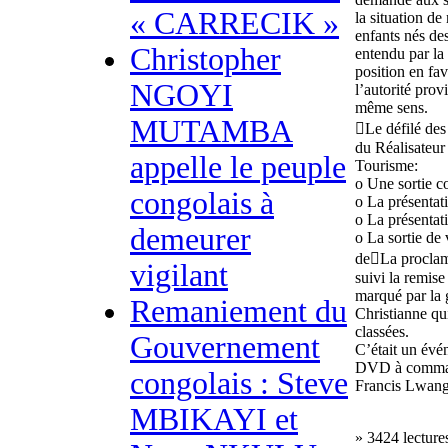
« CARRECIK »
la situation d
enfants nés des
Christopher
entendu par la 
position en fa
NGOYI
l’autorité prov
même sens.
MUTAMBA
Le défilé des 
du Réalisateur
appelle le peuple
Tourisme:
o Une sortie co
congolais à
o La présentat
o La présentati
demeurer
o La sortie de 
deLa proclama
vigilant
suivi la remis
marqué par la g
Remaniement du
Christianne qu
classées.
Gouvernement
C’était un évé
DVD à comman
congolais : Steve
Francis Lwan
MBIKAYI et
» 3424 lecture