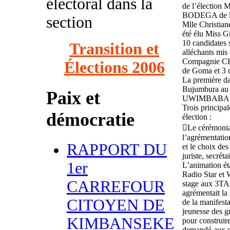
électoral dans la
de l’élection M
BODEGA de l’
section
Mlle Christian
été élu Miss G
10 candidates s
Transition et
alléchants mi
Compagnie CEL
Élections 2006
de Goma et 3 
La première 
Bujumbura au 
Paix et
UWIMBABAZI,
Trois principa
démocratie
élection :
Le cérémonial
l’agrémentatio
RAPPORT DU
et le choix des
juriste, secrét
1er
L’animation ét
Radio Star et 
CARREFOUR
stage aux 3TAM
agrémentait la
CITOYEN DE
de la manifesta
jeunesse des gr
KIMBANSEKE
pour construir
demandé aux sp