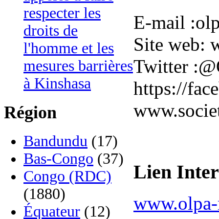
respecter les
E-mail :o
droits de
Site web: 
l'homme et les
Twitter :
mesures barrières
à Kinshasa
https://fa
www.socie
Région
Bandundu
(17)
Bas-Congo
(37)
Lien Inte
Congo (RDC)
(1880)
www.olpa-
Équateur
(12)