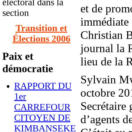
électoral dans la
et de promo
section
immédiate 
Transition et
Christian 
Élections 2006
journal la 
Paix et
lieu de la
démocratie
Sylvain Mw
RAPPORT DU
octobre 20
1er
Secrétaire 
CARREFOUR
CITOYEN DE
d’agents d
KIMBANSEKE