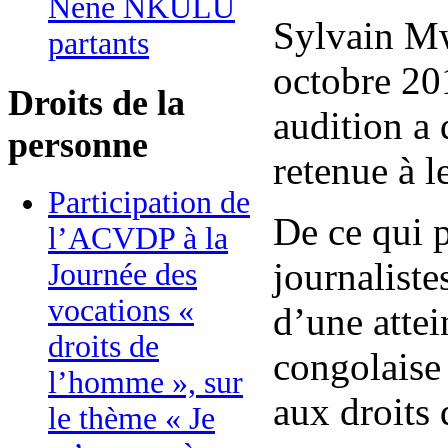
Nene NKULU
Sylvain Mw
partants
octobre 201
Droits de la
audition a 
personne
retenue à l
Participation de
De ce qui 
l’ACVDP à la
journaliste
Journée des
vocations «
d’une attei
droits de
congolaise 
l’homme », sur
aux droits
le thème « Je