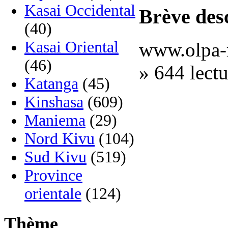
Kasai Occidental
Brève desc
(40)
Kasai Oriental
www.olpa-rd
(46)
» 644 lectu
Katanga
(45)
Kinshasa
(609)
Maniema
(29)
Nord Kivu
(104)
Sud Kivu
(519)
Province
orientale
(124)
Thème