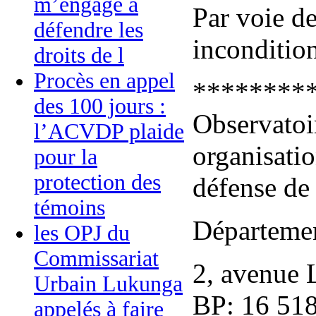
m’engage à
Par voie d
défendre les
incondition
droits de l
Procès en appel
********
des 100 jours :
Observatoi
l’ACVDP plaide
organisatio
pour la
protection des
défense de 
témoins
Départemen
les OPJ du
Commissariat
2, avenue 
Urbain Lukunga
BP: 16 518
appelés à faire