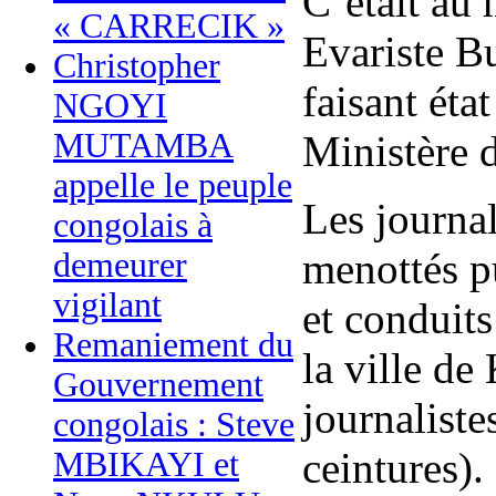
C’était au 
« CARRECIK »
Evariste B
Christopher
faisant éta
NGOYI
MUTAMBA
Ministère d
appelle le peuple
Les journal
congolais à
menottés p
demeurer
vigilant
et conduits
Remaniement du
la ville de
Gouvernement
journaliste
congolais : Steve
ceintures).
MBIKAYI et