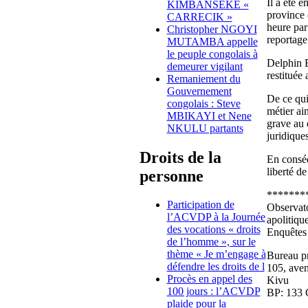
Il a été 
KIMBANSEKE «
province 
CARRECIK »
heure par
Christopher NGOYI
reportage 
MUTAMBA appelle
le peuple congolais à
Delphin B
demeurer vigilant
restituée
Remaniement du
Gouvernement
De ce qui
congolais : Steve
métier ai
MBIKAYI et Nene
grave au d
NKULU partants
juridique
Droits de la
En conséq
liberté de
personne
*******
Participation de
Observato
l’ACVDP à la Journée
apolitiqu
des vocations « droits
Enquêtes
de l’homme », sur le
thème « Je m’engage à
Bureau pr
défendre les droits de l
105, ave
Procès en appel des
Kivu
100 jours : l’ACVDP
BP: 133 
plaide pour la