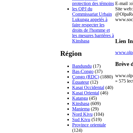
E-mail :
protection des témoins
Site web
les OPJ du
@OlpaR
Commissariat Urbain
www.soci
Lukunga appelés à
faire respecter les
droits de l'homme et
les mesures barrières à
Lien In
Kinshasa
Région
www.olpa
Brève d
Bandundu
(17)
Bas-Congo
(37)
www.olpa-
Congo (RDC)
(1880)
» 575 lec
Équateur
(12)
Kasai Occidental
(40)
Kasai Oriental
(46)
Katanga
(45)
Kinshasa
(609)
Maniema
(29)
Nord Kivu
(104)
Sud Kivu
(519)
Province orientale
(124)