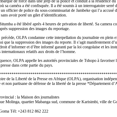
embarqué de force dans une jeep de la police et conduit à la résidence d
où sa caméra a été confisquée. Il a été soumis à un interrogatoire serré 
 un officier de police du sous-commissariat de Jambeke qui l’a accusé d
sans avoir porté un gilet d’identification.
itumba a été libéré après 4 heures de privation de liberté. Sa camera co
 après suppression des images du reportage.
 précède, OLPA condamne cette interpellation du journaliste en plein e
nsi que la suppression des images du reporte. Il s’agit manifestement d’u
roit d’informer et d’être informé garanti par la loi congolaise et les ins
s internationaux relatifs aux droits de l’homme.
uence, OLPA appelle les autorités provinciales de Tshopo à favoriser l
 presse dans cette partie du pays.
********************************************************
ire de la Liberté de la Presse en Afrique (OLPA), organisation indépen
e et non partisane de défense de la liberté de la presse *Département d’
ovincial : la Maison des journalistes
nue Molinga, quartier Mabanga sud, commune de Karisimbi, ville de 
Goma Tél: +243 812 862 222