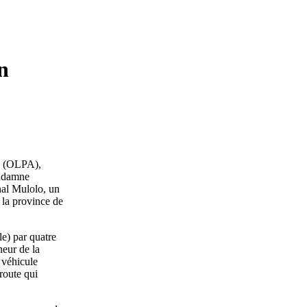
n
ue (OLPA),
ondamne
nal Mulolo, un
 la province de
e) par quatre
eur de la
 véhicule
route qui