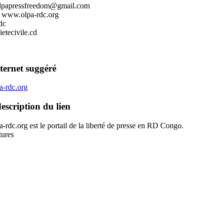
olpapressfreedom@gmail.com
: www.olpa-rdc.org
dc
etecivile.cd
ternet suggéré
-rdc.org
escription du lien
rdc.org est le portail de la liberté de presse en RD Congo.
tures