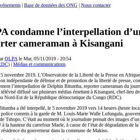
vénements
|
Base de données des ONG
|
Nous contacter
 condamne l’interpellation d’u
orter cameraman à Kisangani
ar
OLPA
le Mar, 05/11/2019 - 20:54
RDC)
|
Médias et communications
5 novembre 2019. L’Observatoire de la Liberté de la Presse en Afriq
ion indépendante de défense et de promotion de la liberté de presse, c
ment l’interpellation de Delphin Bitumba, reporter cameraman du jour
télévisé diffusé sur plusieurs médias émettant à Kisangani, chef-lieu de
au Nord-Est de la République démocratique du Congo (RDC).
itumba a été interpellé, le 5 novembre 2019 vers 14 heures (heure local
 police commis à la garde de M. Louis-Marie Walle Lufungula, gouvern
de Tshopo. C’était au moment où le journaliste prenait des images d’un
à la hauteur du carrefour Maele, à cause de l’état de dégradation de la 
a résidence du gouverneur dans la commune de Makiso.