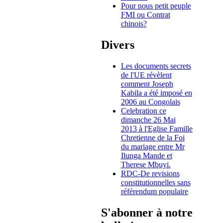
Pour nous petit peuple
FMI ou Contrat
chinois?
Divers
Les documents secrets
de l'UE révèlent
comment Joseph
Kabila a été imposé en
2006 au Congolais
Celebration ce
dimanche 26 Mai
2013 à l'Eglise Famille
Chretienne de la Foi
du mariage entre Mr
Ilunga Mande et
Therese Mbuyi.
RDC-De revisions
constitutionnelles sans
référendum populaire
S'abonner à notre