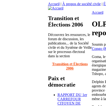
Accueil
|
À propos de société civile
|
É
Accueil
Transition et
OLPA
Élections 2006
rep
Découvrez les ressources, le
forum de discussion, les
publications... de la Société
Soumis p
civile et du Système de Veille
Congo (
sur le processus électoral
dans la section
Goma, le 
organisat
Transition et Élections
énergique
2006
magazine 
Tshopo, 
Paix et
Delphin B
démocratie
agents de
province 
embourbé 
RAPPORT DU 1er
mène à l
CARREFOUR
CITOYEN DE