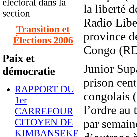
électoral dans la
la liberté 
section
Radio Liber
Transition et
province d
Élections 2006
Congo (RD
Paix et
Junior Supa
démocratie
prison cen
RAPPORT DU
congolais (
1er
l’ordre au 
CARREFOUR
CITOYEN DE
par semaine
KIMBANSEKE