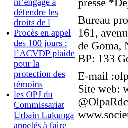
presse *Dé
m’engage à
défendre les
Bureau prov
droits de l
161, avenu
Procès en appel
des 100 jours :
de Goma, 
l’ACVDP plaide
BP: 133 G
pour la
protection des
E-mail :o
témoins
Site web: 
les OPJ du
@OlpaRdc
Commissariat
www.societ
Urbain Lukunga
appelés à faire