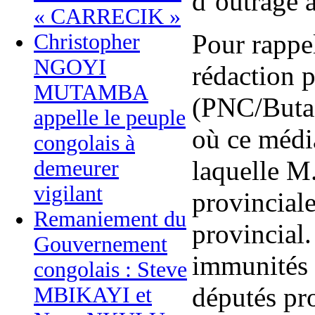
d’outrage à
« CARRECIK »
Pour rappel
Christopher
NGOYI
rédaction 
MUTAMBA
(PNC/Buta)
appelle le peuple
où ce média
congolais à
laquelle M
demeurer
vigilant
provinciale
Remaniement du
provincial.
Gouvernement
immunités 
congolais : Steve
députés pro
MBIKAYI et