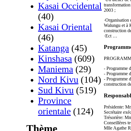
Kasai Occidental
transformation 
2003 ;
(40)
·Organisation 
Kasai Oriental
Walungu et à K
construction de
(46)
·Ect …
Katanga
(45)
Programm
Kinshasa
(609)
PROGRAMM
Maniema
(29)
- Programme d
- Programme d’
Nord Kivu
(104)
- Programme d
construction de
Sud Kivu
(519)
Responsable
Province
Présidente: M
orientale
(124)
Secrétaire ex
Trésorière: M
Conseillères 
Thème
Mlle Agathe 