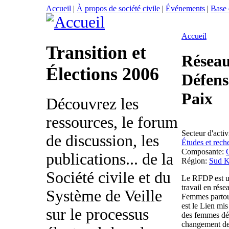
Accueil
|
À propos de société civile
|
Événements
|
Base
Accueil
Transition et
Réseau
Élections 2006
Défense
Paix
Découvrez les
ressources, le forum
Secteur d'activ
de discussion, les
Études et rech
Composante:
publications... de la
Région:
Sud K
Société civile et du
Le RFDP est un
travail en rés
Système de Veille
Femmes partout
est le Lien mis
sur le processus
des femmes dég
changement de 