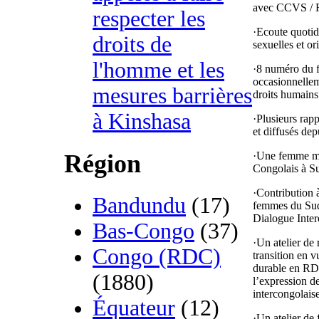
avec CCVS /
respecter les
·Ecoute quotid
droits de
sexuelles et ori
l'homme et les
·8 numéro du fe
occasionnellem
mesures barrières
droits humains
à Kinshasa
·Plusieurs rapp
et diffusés dep
·Une femme me
Région
Congolais à Su
·Contribution 
Bandundu
(17)
femmes du Sud-
Dialogue Inter
Bas-Congo
(37)
·Un atelier de 
Congo (RDC)
transition en 
durable en RDC
(1880)
l’expression d
intercongolaise
Équateur
(12)
·Un atelier de