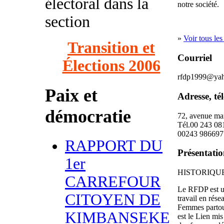
électoral dans la
notre société.
section
»
Voir tous les
Transition et
Courriel
Élections 2006
rfdp1999@yah
Paix et
Adresse, té
démocratie
72, avenue m
Tél.00 243 0
00243 986697
RAPPORT DU
Présentation
1er
HISTORIQU
CARREFOUR
Le RFDP est un
CITOYEN DE
travail en rés
Femmes partout
KIMBANSEKE
est le Lien mis