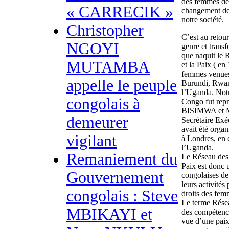
des femmes dég
« CARRECIK »
changement de 
notre société.
Christopher
C’est au retou
NGOYI
genre et trans
que naquit le 
MUTAMBA
et la Paix ( en 
femmes venues
appelle le peuple
Burundi, Rwan
l’Uganda. Not
congolais à
Congo fut repr
BISIMWA et M
demeurer
Secrétaire Exé
avait été org
vigilant
à Londres, en
l’Uganda.
Remaniement du
Le Réseau des 
Paix est donc 
Gouvernement
congolaises de
leurs activité
congolais : Steve
droits des femm
Le terme Résea
MBIKAYI et
des compétence
vue d’une paix