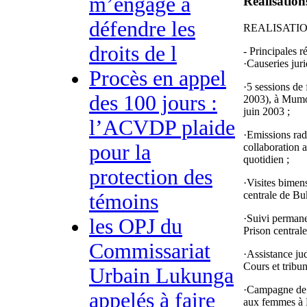
m’engage à
Réalisation
défendre les
REALISATIO
droits de l
- Principales r
·Causeries jur
Procès en appel
·5 sessions de
des 100 jours :
2003), à Mumo
juin 2003 ;
l’ACVDP plaide
·Emissions ra
pour la
collaboration
quotidien ;
protection des
·Visites bimen
centrale de Bu
témoins
·Suivi permane
les OPJ du
Prison central
Commissariat
·Assistance ju
Cours et tribu
Urbain Lukunga
·Campagne de l
appelés à faire
aux femmes à 