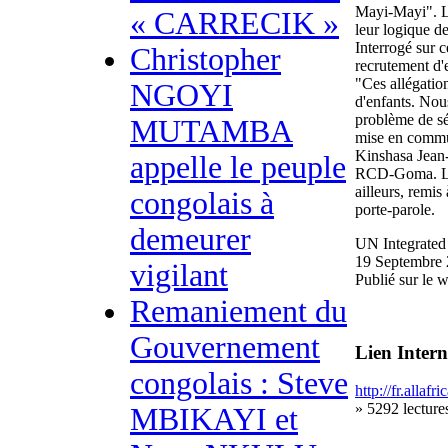
Mayi-Mayi". L'
« CARRECIK »
leur logique de
Interrogé sur 
Christopher
recrutement d'e
"Ces allégatio
NGOYI
d'enfants. Nou
problème de séc
MUTAMBA
mise en commun
Kinshasa Jean-
appelle le peuple
RCD-Goma. Les
ailleurs, remis 
congolais à
porte-parole.
demeurer
UN Integrated
19 Septembre
vigilant
Publié sur le 
Remaniement du
Gouvernement
Lien Intern
congolais : Steve
http://fr.allafr
» 5292 lecture
MBIKAYI et