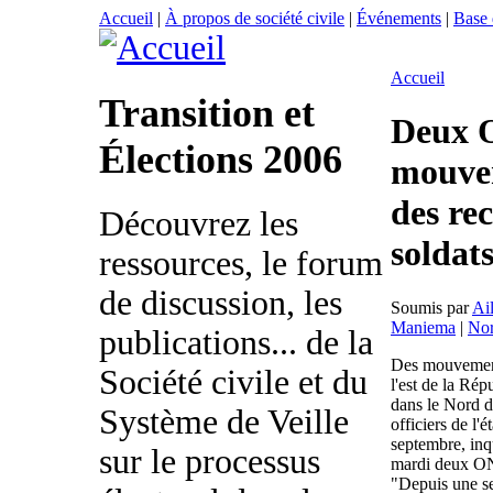
Accueil
|
À propos de société civile
|
Événements
|
Base
Accueil
Transition et
Deux 
Élections 2006
mouvem
des re
Découvrez les
soldat
ressources, le forum
de discussion, les
Soumis par
Ai
Maniema
|
Nor
publications... de la
Des mouvements
Société civile et du
l'est de la R
dans le Nord d
Système de Veille
officiers de l'
septembre, inqu
sur le processus
mardi deux ON
"Depuis une se