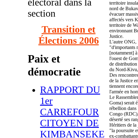
électoral dans la
territoire insul
nord de Bukav
section
évacuer massiv
affectés vers 
territoire de 
Transition et
environnant Bu
Justice.
Élections 2006
L'autre ONG, l
"d'importants 
[notamment] à
Paix et
l'ouest de Gom
de distribution
démocratie
du Nord-Kivu, 
Des rencontres 
de la Justice e
tiennent encore
RAPPORT DU
l'armée en hom
Le Rassemblem
1er
Goma) serait é
rébellion dans
CARREFOUR
Congo (RDC), d
déserté ses ran
CITOYEN DE
Héritiers de la
"la poursuite e
KIMBANSEKE
ex-combattants