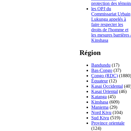
protection des témoin
les OPJ du
Commissariat Urbain
Lukunga appelés à
faire respecter les
droits de l'homme et
les mesures barrières 
Kinshasa
Région
Bandundu
(17)
Bas-Congo
(37)
Congo (RDC)
(1880
Équateur
(12)
Kasai Occidental
(40
Kasai Oriental
(46)
Katanga
(45)
Kinshasa
(609)
Maniema
(29)
Nord Kivu
(104)
Sud Kivu
(519)
Province orientale
(124)