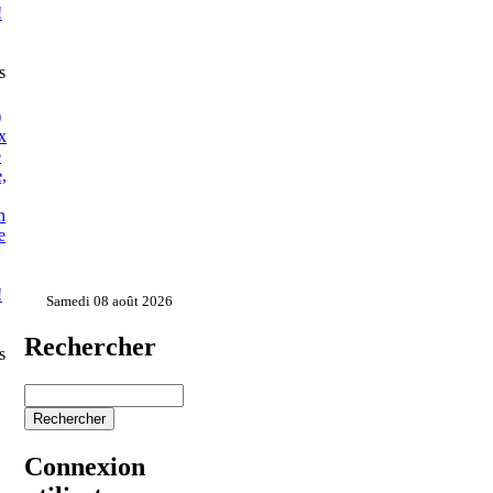
!
s
)
x
e
,
n
e
!
Samedi 08 août 2026
Rechercher
s
Connexion