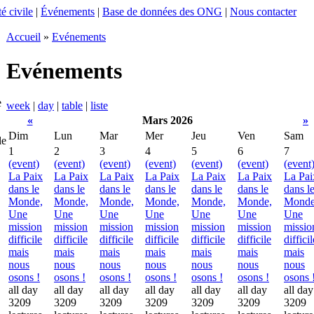
é civile
|
Événements
|
Base de données des ONG
|
Nous contacter
Accueil
»
Evénements
Evénements
e
week
|
day
|
table
|
liste
«
Mars 2026
»
Dim
Lun
Mar
Mer
Jeu
Ven
Sam
le
1
2
3
4
5
6
7
(event)
(event)
(event)
(event)
(event)
(event)
(event
La Paix
La Paix
La Paix
La Paix
La Paix
La Paix
La Pai
dans le
dans le
dans le
dans le
dans le
dans le
dans l
Monde,
Monde,
Monde,
Monde,
Monde,
Monde,
Monde
Une
Une
Une
Une
Une
Une
Une
mission
mission
mission
mission
mission
mission
missio
difficile
difficile
difficile
difficile
difficile
difficile
difficil
mais
mais
mais
mais
mais
mais
mais
nous
nous
nous
nous
nous
nous
nous
osons !
osons !
osons !
osons !
osons !
osons !
osons 
all day
all day
all day
all day
all day
all day
all day
3209
3209
3209
3209
3209
3209
3209