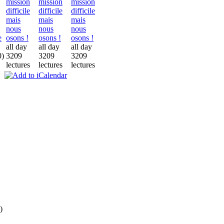
mission
mission
mission
difficile
difficile
difficile
mais
mais
mais
nous
nous
nous
osons !
osons !
osons !
e
all day
all day
all day
3209
3209
3209
0)
lectures
lectures
lectures
)