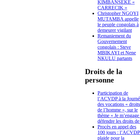
KIMBANSEKE «
CARRECIK »
Christopher NGOYI
MUTAMBA appelle
le peuple congolais à
demeurer vigilant
Remaniement du
Gouvernement
congolais : Steve
MBIKAYI et Nene
NKULU partants
Droits de la
personne
Participation de
l’ACVDP à la Journé
des vocations « droits
de l’homme », sur le
thème « Je m’engage
défendre les droits de
Procès en appel des
100 jours : l’ACVDP
plaide pour la