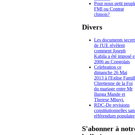
Pour nous petit peupl
FMI ou Contrat
chinois?
Divers
Les documents secret
de l'UE révèlent
comment Joseph
Kabila a été imposé 
2006 au Congolais
Celebration ce
dimanche 26 Mai
2013 à l'Eglise Famil
Chretienne de la Foi
du mariage entre Mr
Ilunga Mande et
Therese Mbuyi.
RDC-De revisions
constitutionnelles san
référendum populaire
S'abonner à notr