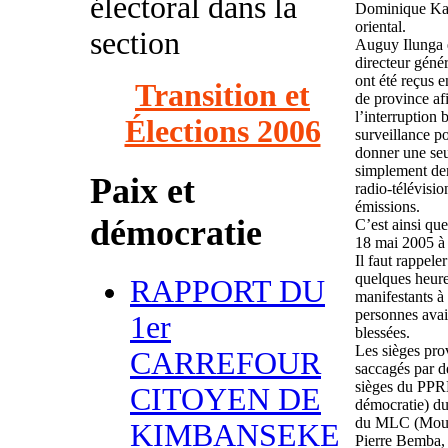
électoral dans la
Dominique Kan
oriental.
section
Auguy Ilunga e
directeur géné
ont été reçus 
Transition et
de province af
l’interruption 
Élections 2006
surveillance po
donner une se
simplement de
Paix et
radio-télévisio
émissions.
démocratie
C’est ainsi que
18 mai 2005 à 
Il faut rappele
quelques heure
RAPPORT DU
manifestants à
personnes avaie
1er
blessées.
Les sièges prov
CARREFOUR
saccagés par de
sièges du PPRD
CITOYEN DE
démocratie) du
du MLC (Mouve
KIMBANSEKE
Pierre Bemba, 