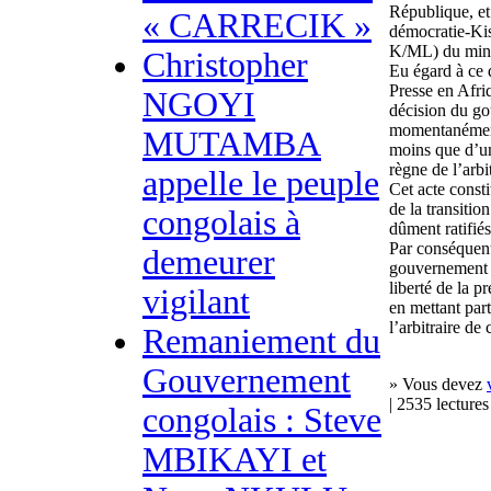
République, e
« CARRECIK »
démocratie-Ki
K/ML) du mini
Christopher
Eu égard à ce q
Presse en Afri
NGOYI
décision du go
momentanément 
MUTAMBA
moins que d’un
règne de l’arbit
appelle le peuple
Cet acte consti
de la transitio
congolais à
dûment ratifié
Par conséquent
demeurer
gouvernement de
liberté de la p
vigilant
en mettant part
l’arbitraire de
Remaniement du
Gouvernement
» Vous devez
| 2535 lectures
congolais : Steve
MBIKAYI et