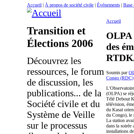
Accueil
|
À propos de société civile
|
Événements
|
Base
Accueil
Transition et
OLPA s
Élections 2006
des émi
RTDK/
Découvrez les
ressources, le forum
Soumis par
O
Congo (RDC)
de discussion, les
L'Observatoire
publications... de la
(OLPA) se réjo
Télé Debout Ka
Société civile et du
télévision, ém
du Kasaï orien
Système de Veille
du Congo), le 
La station ava
sur le processus
dans la soirée 
installations de