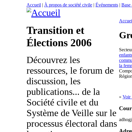
Accueil
|
À propos de société civile
|
Événements
|
Base
Accuei
Transition et
Gr
Élections 2006
Secteur
enfant
Découvrez les
commu
la fem
ressources, le forum de
Compo
Régio
discussion, les
publications... de la
»
Voir 
Société civile et du
Courr
Système de Veille sur le
adhog
processus électoral dans
Adres