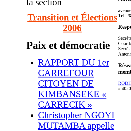
la section
avenu
Transition et Élections
Tél : 
2006
Respo
Secrét
Paix et démocratie
Coordo
Secrét
Antenn
RAPPORT DU 1er
Résea
CARREFOUR
mem
CITOYEN DE
RODH
» 4020
KIMBANSEKE «
CARRECIK »
Christopher NGOYI
MUTAMBA appelle