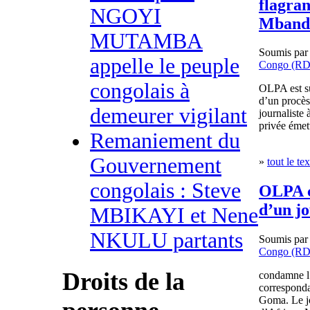
flagran
NGOYI
Mband
MUTAMBA
Soumis pa
appelle le peuple
Congo (R
congolais à
OLPA est sur
d’un procè
demeurer vigilant
journaliste
privée éme
Remaniement du
Gouvernement
»
tout le tex
congolais : Steve
OLPA c
d’un j
MBIKAYI et Nene
NKULU partants
Soumis pa
Congo (R
Droits de la
condamne l’
corresponda
Goma. Le jo