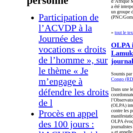
personne
d’Afrique 
a été interp
un groupe d
Participation de
(PNC/Goma
l’ACVDP à la
»
tout le tex
Journée des
OLPA in
vocations « droits
Lamuka
de l’homme », sur
journal
le thème « Je
Soumis pa
m’engage à
Congo (R
Dans une le
défendre les droits
coordonnate
l’Observato
de l
(OLPA) inter
contre les p
Procès en appel
manifestati
OLPA évoque
des 100 jours :
journaliste
» et appelle