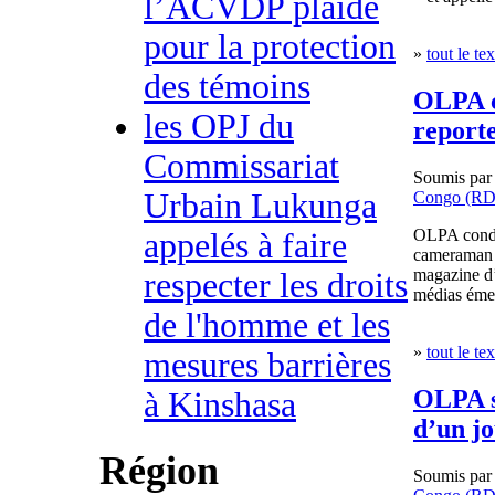
l’ACVDP plaide
pour la protection
»
tout le tex
des témoins
OLPA c
les OPJ du
report
Commissariat
Soumis pa
Urbain Lukunga
Congo (R
OLPA conda
appelés à faire
cameraman 
magazine d’
respecter les droits
médias émet
de l'homme et les
»
tout le tex
mesures barrières
OLPA st
à Kinshasa
d’un j
Région
Soumis pa