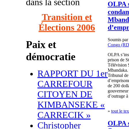
dans la section
OLPA s
condam
Transition et
Mbanda
Élections 2006
d’empr
Soumis pa
Paix et
Congo (R
démocratie
OLPA s’ins
prison de S
Télévision 
Mbandaka. I
RAPPORT DU 1er
Tribunal d
d’emprison
CARREFOUR
de 200 dol
gouverneur 
CITOYEN DE
d’outrage à 
KIMBANSEKE «
»
tout le tex
CARRECIK »
OLPA s
Christopher