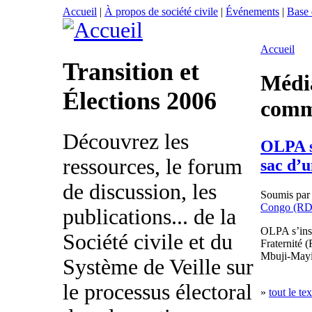
Accueil
|
À propos de société civile
|
Événements
|
Base
Accueil
Transition et
Média
Élections 2006
comm
Découvrez les
OLPA s
ressources, le forum
sac d’
de discussion, les
Soumis pa
Congo (R
publications... de la
OLPA s’insu
Société civile et du
Fraternité 
Mbuji-Mayi
Système de Veille sur
le processus électoral
»
tout le tex