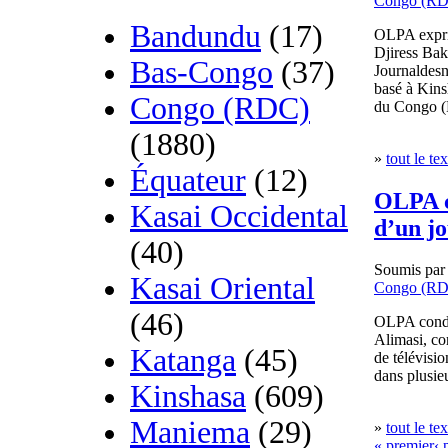
Congo (R
Bandundu
(17)
OLPA exprim
Djiress Bak
Bas-Congo
(37)
Journaldesn
basé à Kins
Congo (RDC)
du Congo 
(1880)
»
tout le tex
Équateur
(12)
OLPA c
Kasai Occidental
d’un jo
(40)
Soumis pa
Kasai Oriental
Congo (R
(46)
OLPA conda
Alimasi, co
Katanga
(45)
de télévisio
dans plusie
Kinshasa
(609)
Maniema
(29)
»
tout le tex
« premier
‹ 