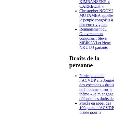
KIMBANSEKE «
CARRECIK »
Christopher NGOYI
MUTAMBA appelle
le peuple congolais à
demeurer vigilant
Remaniement du
Gouvernement
congolais : Steve
MBIKAYI et Nene
NKULU partants
Droits de la
personne
Participation de
l’ACVDP à la Journé
des vocations « droits
de l’homme », sur le
thème « Je m’engage
défendre les droits de
Procès en appel des
100 jours : l’ACVDP
plaide pour la