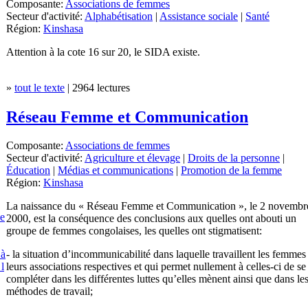
Composante:
Associations de femmes
Secteur d'activité:
Alphabétisation
|
Assistance sociale
|
Santé
Région:
Kinshasa
Attention à la cote 16 sur 20, le SIDA existe.
»
tout le texte
| 2964 lectures
Réseau Femme et Communication
Composante:
Associations de femmes
Secteur d'activité:
Agriculture et élevage
|
Droits de la personne
|
Éducation
|
Médias et communications
|
Promotion de la femme
Région:
Kinshasa
La naissance du « Réseau Femme et Communication », le 2 novembr
e
2000, est la conséquence des conclusions aux quelles ont abouti un
groupe de femmes congolaises, les quelles ont stigmatisent:
- la situation d’incommunicabilité dans laquelle travaillent les femmes 
 à
leurs associations respectives et qui permet nullement à celles-ci de se
 l
compléter dans les différentes luttes qu’elles mènent ainsi que dans le
méthodes de travail;