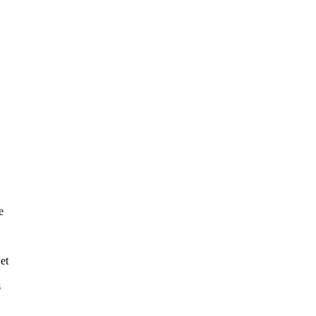
e
et
s