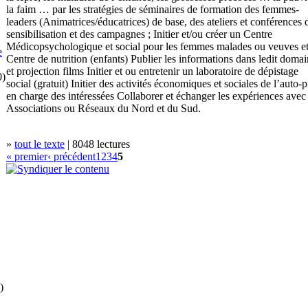
la faim … par les stratégies de séminaires de formation des femmes-
leaders (Animatrices/éducatrices) de base, des ateliers et conférences 
sensibilisation et des campagnes ; Initier et/ou créer un Centre
Médicopsychologique et social pour les femmes malades ou veuves e
e
Centre de nutrition (enfants) Publier les informations dans ledit doma
et projection films Initier et ou entretenir un laboratoire de dépistage
0)
social (gratuit) Initier des activités économiques et sociales de l’auto-p
en charge des intéressées Collaborer et échanger les expériences avec 
Associations ou Réseaux du Nord et du Sud.
»
tout le texte
| 8048 lectures
« premier
‹ précédent
1
2
3
4
5
)