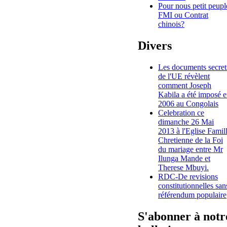
Pour nous petit peupl
FMI ou Contrat
chinois?
Divers
Les documents secret
de l'UE révèlent
comment Joseph
Kabila a été imposé 
2006 au Congolais
Celebration ce
dimanche 26 Mai
2013 à l'Eglise Famil
Chretienne de la Foi
du mariage entre Mr
Ilunga Mande et
Therese Mbuyi.
RDC-De revisions
constitutionnelles san
référendum populaire
S'abonner à notr