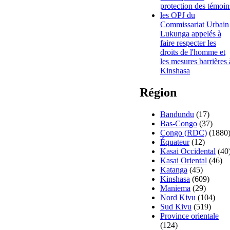
protection des témoin
les OPJ du
Commissariat Urbain
Lukunga appelés à
faire respecter les
droits de l'homme et
les mesures barrières 
Kinshasa
Région
Bandundu
(17)
Bas-Congo
(37)
Congo (RDC)
(1880
Équateur
(12)
Kasai Occidental
(40
Kasai Oriental
(46)
Katanga
(45)
Kinshasa
(609)
Maniema
(29)
Nord Kivu
(104)
Sud Kivu
(519)
Province orientale
(124)