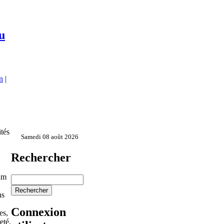
u
n
|
ités
Samedi 08 août 2026
Rechercher
aim
ns
Connexion
es,
eté,