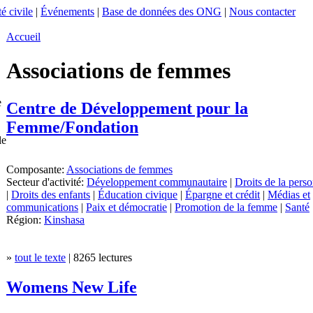
é civile
|
Événements
|
Base de données des ONG
|
Nous contacter
Accueil
Associations de femmes
e
Centre de Développement pour la
Femme/Fondation
le
Composante:
Associations de femmes
Secteur d'activité:
Développement communautaire
|
Droits de la pers
|
Droits des enfants
|
Éducation civique
|
Épargne et crédit
|
Médias et
communications
|
Paix et démocratie
|
Promotion de la femme
|
Santé
Région:
Kinshasa
»
tout le texte
| 8265 lectures
Womens New Life