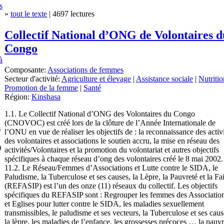
s
»
tout le texte
| 4697 lectures
Collectif National d’ONG de Volontaires d
Congo
à
Composante:
Associations de femmes
Secteur d'activité:
Agriculture et élevage
|
Assistance sociale
|
Nutritio
Promotion de la femme
|
Santé
Région:
Kinshasa
1.1. Le Collectif National d’ONG des Volontaires du Congo
(CNOVOC) est créé lors de la clôture de l’Année Internationale de
)
l’ONU en vue de réaliser les objectifs de : la reconnaissance des activ
des volontaires et associations le soutien accru, la mise en réseau des
)
activités/Volontaires et la promotion du volontariat et autres objectifs
spécifiques à chaque réseau d’ong des volontaires créé le 8 mai 2002.
11.2. Le Réseau/Femmes d’Associations et Lutte contre le SIDA, le
Paludisme, la Tuberculose et ses causes, la Lèpre, la Pauvreté et la F
(REFASIP) est l’un des onze (11) réseaux du collectif. Les objectifs
spécifiques du REFASIP sont : Regrouper les femmes des Associatio
et Eglises pour lutter contre le SIDA, les maladies sexuellement
transmissibles, le paludisme et ses vecteurs, la Tuberculose et ses caus
la lèpre, les maladies de l’enfance, les grossesses précoces … la pauvr