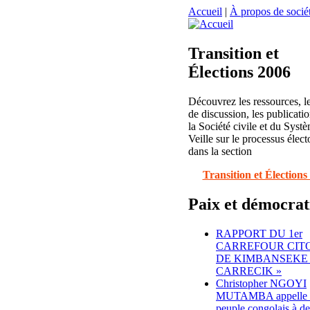
Accueil
|
À propos de sociét
Transition et
Élections 2006
Découvrez les ressources, l
de discussion, les publicatio
la Société civile et du Syst
Veille sur le processus élect
dans la section
Transition et Élections
Paix et démocrat
RAPPORT DU 1er
CARREFOUR CIT
DE KIMBANSEKE 
CARRECIK »
Christopher NGOYI
MUTAMBA appelle 
peuple congolais à d