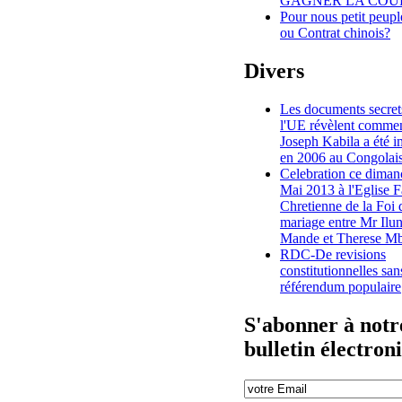
GAGNER LA COU
Pour nous petit peup
ou Contrat chinois?
Divers
Les documents secret
l'UE révèlent comme
Joseph Kabila a été 
en 2006 au Congolai
Celebration ce diman
Mai 2013 à l'Eglise F
Chretienne de la Foi 
mariage entre Mr Ilu
Mande et Therese Mb
RDC-De revisions
constitutionnelles san
référendum populaire
S'abonner à notr
bulletin électron