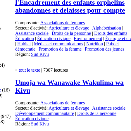
l'Encadrement des enfants orphelins
abandonnes et delaisses pour compte
)
Composante:
Associations de femmes
Secteur d'activité:
Agriculture et élevage
|
Alphabétisation
|
)
Assistance sociale
|
Droits de la personne
|
Droits des enfants
|
Éducation
|
Éducation civique
|
Environnement
|
Épargne et cr
|
Habitat
|
Médias et communications
|
Nutrition
|
Paix et
démocratie
|
Promotion de la femme
|
Promotion des jeunes
Région:
Sud Kivu
24)
»
tout le texte
| 7307 lectures
Umoja wa Wanawake Wakulima wa
Kivu
e
(16)
0)
Composante:
Associations de femmes
Secteur d'activité:
Agriculture et élevage
|
Assistance sociale
|
Développement communautaire
|
Droits de la personne
|
(947)
Éducation civique
8)
Région:
Sud Kivu