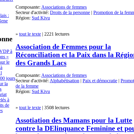
Composante:
Associations de femmes
Secteur d'activité:
Droits de la personne
|
Promotion de la fem
ais :
Région:
Sud Kivu
Nene
»
tout le texte
| 2221 lectures
sonne
Association de Femmes pour la
ACVDP à
Réconciliation et la Paix dans la Régio
ons «
des Grands Lacs
sur le
 à
 l
Composante:
Associations de femmes
00 jours
Secteur d'activité:
Alphabétisation
|
Paix et démocratie
|
Promot
r la
de la femme
s
Région:
Sud Kivu
riat
lés à
its de
»
tout le texte
| 3508 lectures
es
Assotiation des Mamans pour la Lutte
contre la DElinquance Feminine et po