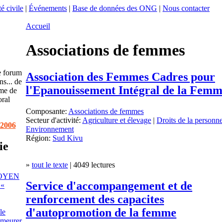
é civile
|
Événements
|
Base de données des ONG
|
Nous contacter
Accueil
Associations de femmes
e forum
Association des Femmes Cadres pour
ns... de
l'Epanouissement Intégral de la Fem
ème de
oral
Composante:
Associations de femmes
Secteur d'activité:
Agriculture et élevage
|
Droits de la personn
 2006
Environnement
Région:
Sud Kivu
ie
»
tout le texte
| 4049 lectures
OYEN
Service d'accompangement et de
«
renforcement des capacites
d'autopromotion de la femme
le
emeurer