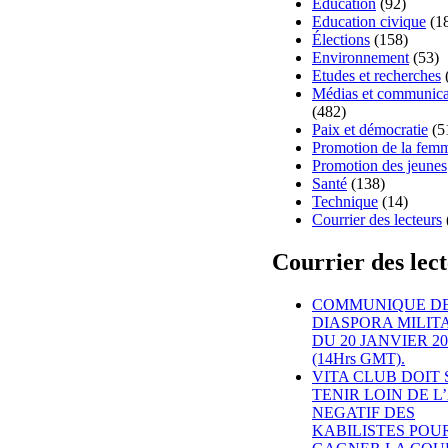
Education
(92)
Education civique
(1
Élections
(158)
Environnement
(53)
Etudes et recherches
Médias et communica
(482)
Paix et démocratie
(5
Promotion de la fem
Promotion des jeunes
Santé
(138)
Technique
(14)
Courrier des lecteurs
Courrier des lec
COMMUNIQUE DE
DIASPORA MILIT
DU 20 JANVIER 20
(14Hrs GMT).
VITA CLUB DOIT 
TENIR LOIN DE 
NEGATIF DES
KABILISTES POU