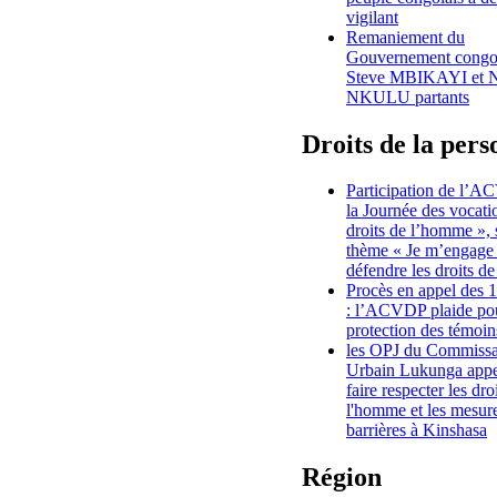
vigilant
Remaniement du
Gouvernement congol
Steve MBIKAYI et 
NKULU partants
Droits de la per
Participation de l’
la Journée des vocati
droits de l’homme », 
thème « Je m’engage
défendre les droits de
Procès en appel des 1
: l’ACVDP plaide pou
protection des témoin
les OPJ du Commissa
Urbain Lukunga appe
faire respecter les dro
l'homme et les mesur
barrières à Kinshasa
Région