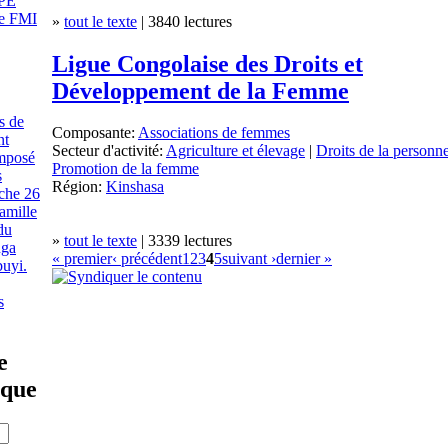
PE
le FMI
»
tout le texte
| 3840 lectures
Ligue Congolaise des Droits et
Développement de la Femme
s de
Composante:
Associations de femmes
nt
Secteur d'activité:
Agriculture et élevage
|
Droits de la personn
imposé
Promotion de la femme
s
Région:
Kinshasa
che 26
amille
du
»
tout le texte
| 3339 lectures
nga
« premier
‹ précédent
1
2
3
4
5
suivant ›
dernier »
uyi.
s
e
ique