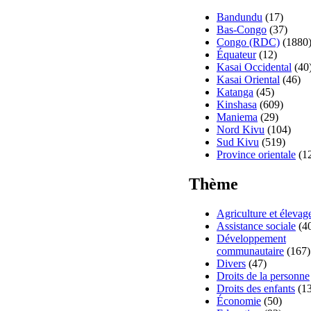
Bandundu
(17)
Bas-Congo
(37)
Congo (RDC)
(1880
Équateur
(12)
Kasai Occidental
(40
Kasai Oriental
(46)
Katanga
(45)
Kinshasa
(609)
Maniema
(29)
Nord Kivu
(104)
Sud Kivu
(519)
Province orientale
(1
Thème
Agriculture et élevag
Assistance sociale
(4
Développement
communautaire
(167)
Divers
(47)
Droits de la personne
Droits des enfants
(13
Économie
(50)