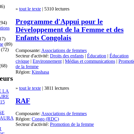
86)
»
tout le texte
| 5310 lectures
Programme d'Appui pour le
(94)
tions
Développement de la Femme et des
Enfants Congolais
17)
me
(89)
(72)
Composante:
Associations de femmes
Secteur d'activité:
Droits des enfants
|
Éducation
|
Éducation
civique
|
Environnement
|
Médias et communications
|
Promoti
(68)
de la femme
Région:
Kinshasa
teurs
»
tout le texte
| 3811 lectures
 LA
AIRE
RAF
15
SE
Composante:
Associations de femmes
L’AURA
Région:
Congo (RDC)
Secteur d'activité:
Promotion de la femme
R