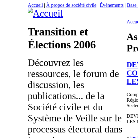
Accueil
|
À propos de société civile
|
Événements
|
Base
Accue
Transition et
As
Élections 2006
Pr
Découvrez les
DE
ressources, le forum de
CO
LE
discussion, les
publications... de la
Comp
Régi
Société civile et du
Secteu
Système de Veille sur le
DEV
LES
processus électoral dans
»
tout