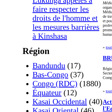
Lukunga appelés à
Média
faire respecter les
organ
Média
droits de l'homme et
de tra
et po
les mesures barrières
profes
promot
à Kinshasa
humai
»
tout
Région
BR
Bandundu
(17)
Régi
Bas-Congo
(37)
Secteu
Comp
Congo (RDC)
(1880)
Équateur
(12)
»
tout
Kasai Occidental
(40)
Act
l'E
Kasai Oriental
(46)