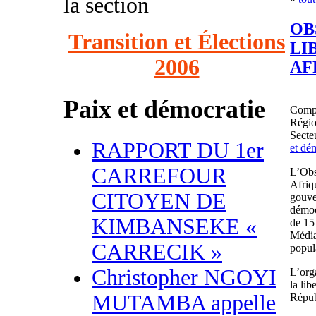
la section
OB
Transition et Élections
LI
2006
AF
Paix et démocratie
Comp
Régi
Secteu
RAPPORT DU 1er
et dé
CARREFOUR
L’Obs
Afriq
CITOYEN DE
gouve
démoc
KIMBANSEKE «
de 15 
Médias
CARRECIK »
popul
Christopher NGOYI
L’org
la lib
MUTAMBA appelle
Répub