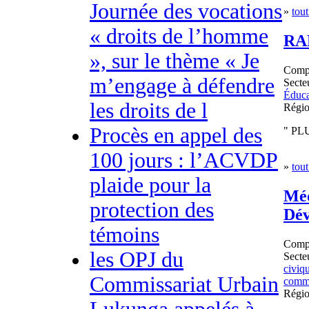
Journée des vocations
»
tout
« droits de l’homme
RA
», sur le thème « Je
Comp
m’engage à défendre
Secteu
Éduca
les droits de l
Régi
Procès en appel des
" PL
100 jours : l’ACVDP
»
tout
plaide pour la
Méd
protection des
Dév
témoins
Comp
les OPJ du
Secteu
civiq
Commissariat Urbain
commu
Régi