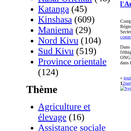
l'A
Katanga
(45)
Kinshasa
(609)
Comp
Régi
Maniema
(29)
Secteu
commu
Nord Kivu
(104)
Dans 
Sud Kivu
(519)
l'éth
ONG d
Province orientale
dans l
(124)
»
tout
1
2
sui
Thème
Agriculture et
élevage
(16)
Assistance sociale