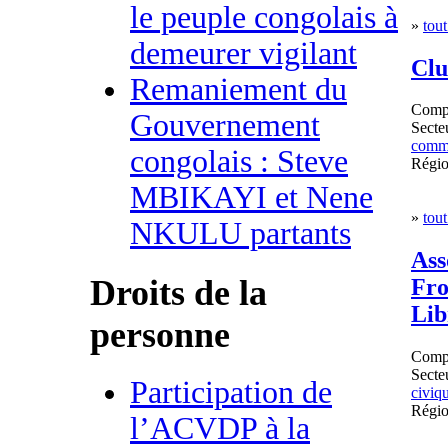
le peuple congolais à
»
tout
demeurer vigilant
Clu
Remaniement du
Comp
Gouvernement
Secteu
commu
congolais : Steve
Régi
MBIKAYI et Nene
»
tout
NKULU partants
Ass
Droits de la
Fro
Lib
personne
Comp
Secteu
Participation de
civiq
Régi
l’ACVDP à la