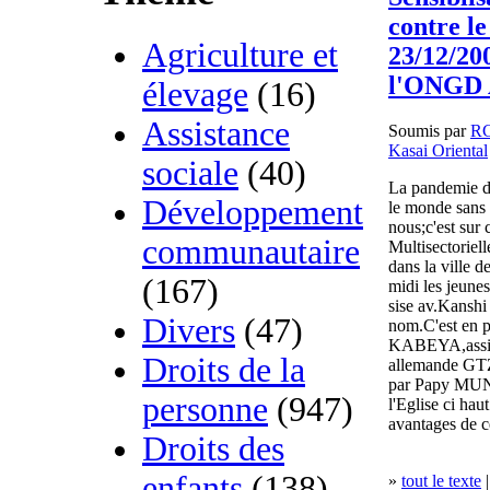
contre l
Agriculture et
23/12/20
l'ONGD
élevage
(16)
Assistance
Soumis par
R
Kasai Oriental
sociale
(40)
La pandemie d
Développement
le monde sans 
nous;c'est su
communautaire
Multisectorie
dans la ville 
(167)
midi les jeun
sise av.Kansh
Divers
(47)
nom.C'est en 
KABEYA,assist
Droits de la
allemande GT
par Papy MUND
personne
(947)
l'Eglise ci hau
avantages de c
Droits des
enfants
(138)
»
tout le texte
|