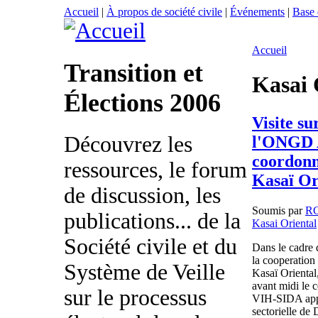
Accueil
|
À propos de société civile
|
Événements
|
Base
Accueil
Transition et
Kasai 
Élections 2006
Visite su
Découvrez les
l'ONGD 
coordonn
ressources, le forum
Kasaï Or
de discussion, les
Soumis par
R
publications... de la
Kasai Oriental
Société civile et du
Dans le cadre 
la cooperation
Système de Veille
Kasaï Orienta
avant midi le c
sur le processus
VIH-SIDA app
sectorielle d