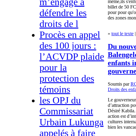
m’engage à
même,ils s'enf
billet de 50 FC
défendre les
pour pour qu'o
des zones monn
droits de l
Procès en appel
»
tout le texte
|
des 100 jours :
Du nouve
Balengel
l’ACVDP plaide
enfants 
pour la
gouverne
protection des
Soumis par
R
témoins
Droits des enf
les OPJ du
Le gouverneur 
d’attraction po
Commissariat
Désiré Kabila.
action est d’in
Urbain Lukunga
cultures intern
bien les vancac
appelés à faire