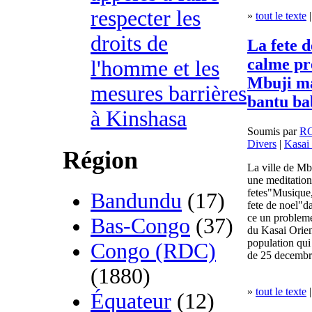
respecter les
»
tout le texte
|
droits de
La fete d
calme pre
l'homme et les
Mbuji ma
mesures barrières
bantu ba
à Kinshasa
Soumis par
R
Divers
|
Kasai 
Région
La ville de Mbu
une meditation
fetes"Musique,
Bandundu
(17)
fete de noel"da
ce un probleme
Bas-Congo
(37)
du Kasai Orien
population qui
Congo (RDC)
de 25 decembr
(1880)
»
tout le texte
|
Équateur
(12)