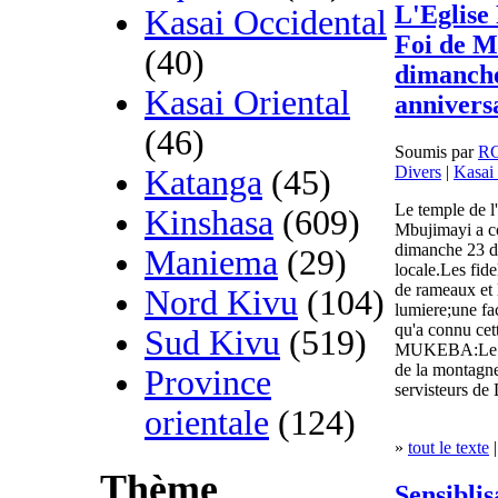
L'Eglise
Kasai Occidental
Foi de M
(40)
dimanche
Kasai Oriental
anniversa
(46)
Soumis par
R
Divers
|
Kasai 
Katanga
(45)
Le temple de l
Kinshasa
(609)
Mbujimayi a co
dimanche 23 d
Maniema
(29)
locale.Les fide
de rameaux et l
Nord Kivu
(104)
lumiere;une fa
qu'a connu cet
Sud Kivu
(519)
MUKEBA:Le qua
de la montagne
Province
servisteurs de 
orientale
(124)
»
tout le texte
|
Thème
Sensiblis