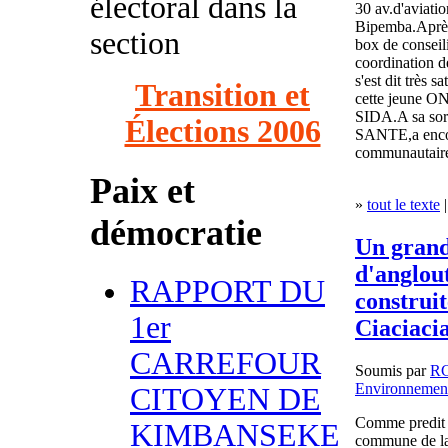
électoral dans la
30 av.d'aviati
Bipemba.Après a
section
box de conseilin
coordination 
s'est dit très s
Transition et
cette jeune ON
SIDA.A sa sort
Élections 2006
SANTE,a encou
communautaire 
Paix et
»
tout le texte
|
démocratie
Un grand
d'anglout
RAPPORT DU
construi
1er
Ciaciacia
CARREFOUR
Soumis par
R
Environnemen
CITOYEN DE
Comme predit d
KIMBANSEKE
commune de la 