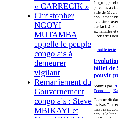
fait),un grand 
« CARRECIK »
parcelles à ci
ville de Mbuji 
Christopher
eboulement vie
exploitées ave
NGOYI
ciaciacia.Cette
six familles et
MUTAMBA
Godet de Die
appelle le peuple
»
tout le texte
|
congolais à
Evolution
demeurer
billet d
vigilant
pouvir pu
Remaniement du
Soumis par
R
Gouvernement
Économie
|
Ka
congolais : Steve
Comme dit dans
les Kasaïens e
MBIKAYI et
mayi avait com
depuis le lundi