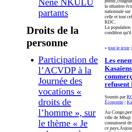
Nene NKULU
public,craignan
la situation é
partants
nationnale sur
celle et tout c
RDC.
Droits de la
La population 
condition qu'il
personne
»
tout le texte
|
Participation de
Les enem
Kasaïens
l’ACVDP à la
commerç
Journée des
refusent 
vocations «
Soumis par
R
droits de
Économie
|
Ka
l’homme », sur
Au Congo,perso
ville de Mbuji 
le thème « Je
connaissent de
ce pays.Aujourd