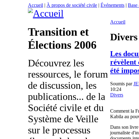
Accueil
|
À propos de société civile
|
Événements
|
Base
Accueil
Transition et
Divers
Élections 2006
Les docu
Découvrez les
révèlent
été impo
ressources, le forum
de discussion, les
Soumis par
J
10:24
publications... de la
Divers
Société civile et du
Comment la Fra
Système de Veille
Kabila au pou
Dans son livre 
sur le processus
journaliste d'
documents inte