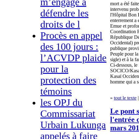
m’engage à
mort a été fait
intervenu prob
défendre les
l'Hôpital Bon 
enterrement a 
droits de l
Emue et profon
Coordination P
Procès en appel
République D
Occidental) pr
des 100 jours :
publique provi
Peuple pour l
l’ACVDP plaide
sigle) et à la f
Ci-dessous, le
pour la
SOCICO/Kasaï 
Kasaï Occidenta
protection des
homme qui a se
témoins
»
tout le texte
|
les OPJ du
Le pont s
Commissariat
l'entrée 
Urbain Lukunga
mars 20
appelés à faire