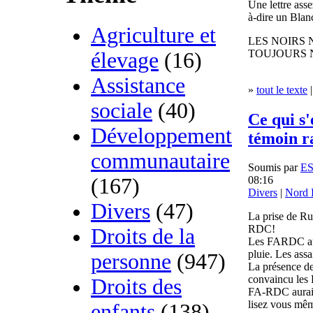
Une lettre ass
à-dire un Blan
Agriculture et
LES NOIRS 
TOUJOURS 
élevage
(16)
Assistance
»
tout le texte
|
sociale
(40)
Ce qui s
Développement
témoin ra
communautaire
Soumis par
E
(167)
08:16
Divers
|
Nord 
Divers
(47)
La prise de Ru
RDC!
Droits de la
Les FARDC aura
pluie. Les ass
personne
(947)
La présence de
convaincu les 
Droits des
FA-RDC aurait
lisez vous mê
enfants
(138)