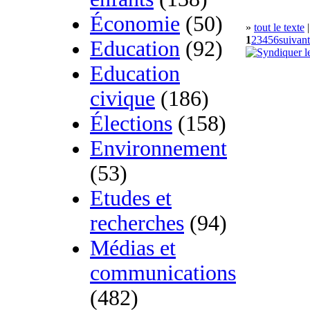
Économie
(50)
»
tout le texte
|
1
2
3
4
5
6
suivant
Education
(92)
Education
civique
(186)
Élections
(158)
Environnement
(53)
Etudes et
recherches
(94)
Médias et
communications
(482)