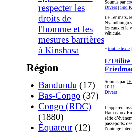
Soumis par
co
respecter les
Divers
|
Sud K
droits de
Le 1er mars, le
Nyamibungu s'e
l'homme et les
les eaux et le 
véhicule.
mesures barrières
à Kinshasa
»
tout le texte
|
L’Utilité
Région
Friedma
Soumis par
J
Bandundu
(17)
10:11
Divers
Bas-Congo
(37)
Congo (RDC)
L’apparent assa
Hamas aux Emi
(1880)
série d’événem
passeports, de
Équateur
(12)
l’outrage inter