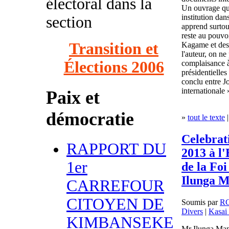
électoral dans la
Un ouvrage qui
institution da
section
apprend surtou
reste au pouvoir
Transition et
Kagame et des 
l'auteur, on ne
Élections 2006
complaisance à
présidentielle
conclu entre J
internationale 
Paix et
démocratie
»
tout le texte
|
Celebrat
RAPPORT DU
2013 à l
1er
de la Fo
Ilunga M
CARREFOUR
CITOYEN DE
Soumis par
R
Divers
|
Kasai 
KIMBANSEKE
Mr Ilunga Man