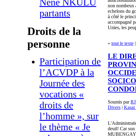
Nene NKULU
anticonstitutio
non nombeux au
partants
echelons du g
à côté le princ
accompagné par
Unies, les peu
Droits de la
personne
»
tout le texte
|
LE DIR
Participation de
PROVIN
l’ACVDP à la
OCCIDE
SOCICO
Journée des
CONDO
vocations «
Soumis par
R
droits de
Divers
|
Kasai
l’homme », sur
L'Administrati
le thème « Je
deuil! Car so
MUBENGAYI wa