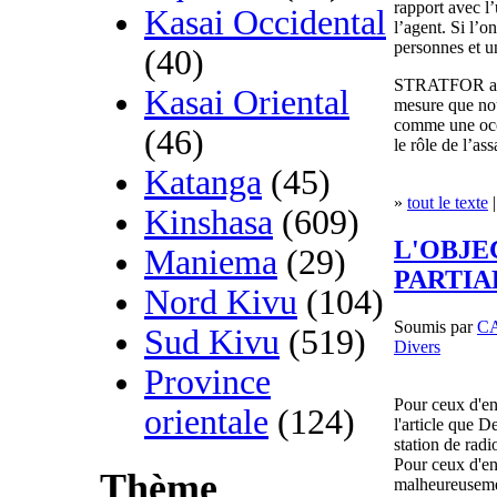
rapport avec l
Kasai Occidental
l’agent. Si l’on
personnes et un
(40)
STRATFOR a écri
Kasai Oriental
mesure que nou
comme une occa
(46)
le rôle de l’as
Katanga
(45)
»
tout le texte
|
Kinshasa
(609)
L'OBJE
Maniema
(29)
PARTIA
Nord Kivu
(104)
Soumis par
C
Sud Kivu
(519)
Divers
Province
Pour ceux d'ent
orientale
(124)
l'article que D
station de rad
Pour ceux d'ent
Thème
malheureusemen