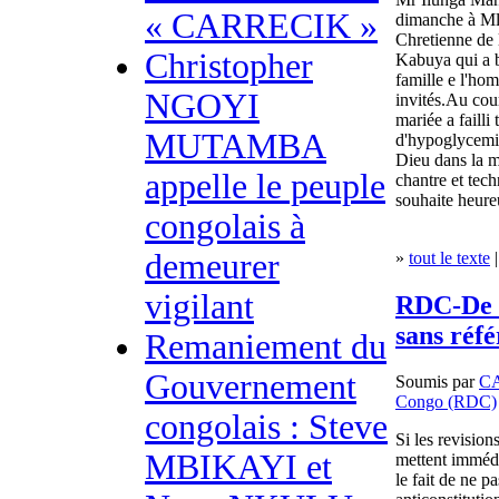
« CARRECIK »
dimanche à Mll
Chretienne de 
Christopher
Kabuya qui a 
famille e l'ho
NGOYI
invités.Au cou
mariée a failli
MUTAMBA
d'hypoglycemie
Dieu dans la mê
appelle le peuple
chantre et tec
souhaite heure
congolais à
demeurer
»
tout le texte
|
vigilant
RDC-De r
sans réf
Remaniement du
Gouvernement
Soumis par
C
Congo (RDC)
congolais : Steve
Si les revision
MBIKAYI et
mettent immédi
le fait de ne 