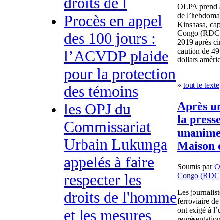
droits de l
OLPA prend ac
de l’hebdomad
Procès en appel
Kinshasa, cap
Congo (RDC). 
des 100 jours :
2019 après ci
caution de 49
l’ACVDP plaide
dollars améric
pour la protection
»
tout le texte
des témoins
Après un
les OPJ du
la presse
Commissariat
unanimes
Urbain Lukunga
Maison d
appelés à faire
Soumis par
O
Congo (RDC
respecter les
Les journalist
droits de l'homme
ferroviaire d
ont exigé à l
et les mesures
représentation