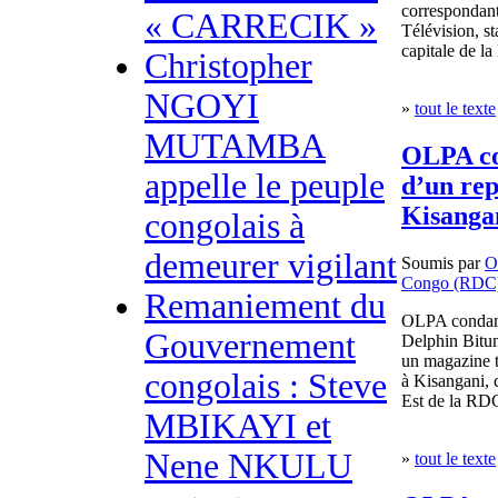
correspondant
« CARRECIK »
Télévision, st
capitale de l
Christopher
NGOYI
»
tout le texte
MUTAMBA
OLPA co
appelle le peuple
d’un re
Kisanga
congolais à
demeurer vigilant
Soumis par
O
Congo (RDC
Remaniement du
OLPA condamn
Gouvernement
Delphin Bitu
un magazine t
congolais : Steve
à Kisangani, 
Est de la RD
MBIKAYI et
Nene NKULU
»
tout le texte