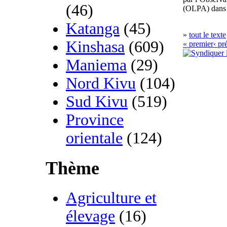
(46)
(OLPA) dans l
Katanga
(45)
»
tout le texte
Kinshasa
(609)
« premier
‹ pr
Maniema
(29)
Nord Kivu
(104)
Sud Kivu
(519)
Province
orientale
(124)
Thème
Agriculture et
élevage
(16)