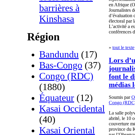
en Afrique (O
barrières à
Journalistes d
d’évaluation 
Kinshasa
électoral par 
L’activité a e
conférences d
Région
»
tout le texte
Bandundu
(17)
Lors d’u
Bas-Congo
(37)
journalis
Congo (RDC)
font le 
médias 
(1880)
Équateur
(12)
Soumis par
O
Congo (RDC
Kasai Occidental
La salle pol
(40)
abrité, le 10 
couverture mé
Kasai Oriental
province du Ka
par l’Observat