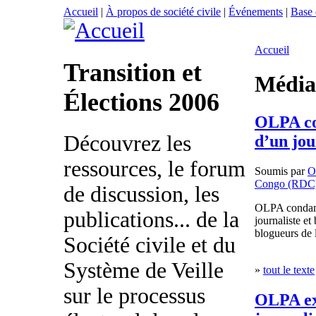
Accueil
|
À propos de société civile
|
Événements
|
Base
Accueil
Transition et
Média
Élections 2006
OLPA co
Découvrez les
d’un jo
ressources, le forum
Soumis par
O
Congo (RDC
de discussion, les
OLPA condamn
publications... de la
journaliste e
blogueurs de
Société civile et du
Système de Veille
»
tout le texte
sur le processus
OLPA exi