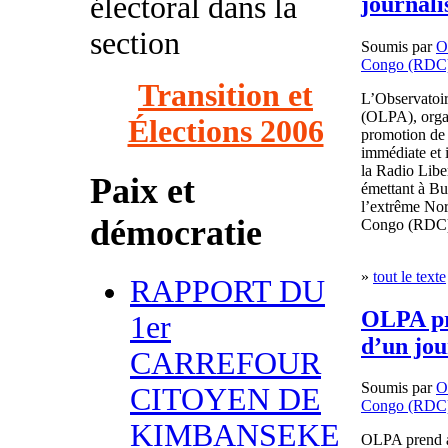
électoral dans la
journali
section
Soumis par
O
Congo (RDC
Transition et
L’Observatoir
(OLPA), organ
Élections 2006
promotion de l
immédiate et 
la Radio Libe
Paix et
émettant à Bu
l’extrême Nor
démocratie
Congo (RDC
»
tout le texte
RAPPORT DU
OLPA pre
1er
d’un jou
CARREFOUR
Soumis par
O
CITOYEN DE
Congo (RDC
KIMBANSEKE
OLPA prend ac