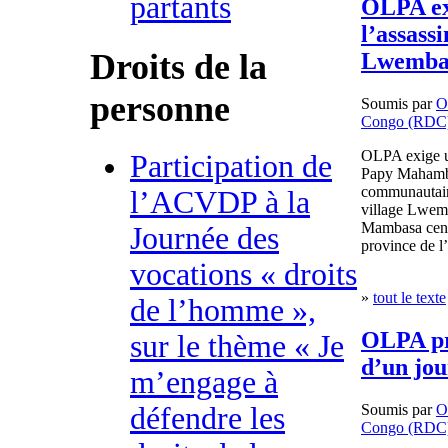
partants
OLPA ex
l’assass
Droits de la
Lwemb
personne
Soumis par
O
Congo (RDC
OLPA exige un
Participation de
Papy Mahamba
communautair
l’ACVDP à la
village Lwemb
Mambasa centr
Journée des
province de l’
vocations « droits
»
tout le texte
de l’homme »,
OLPA pre
sur le thème « Je
d’un jou
m’engage à
Soumis par
O
défendre les
Congo (RDC