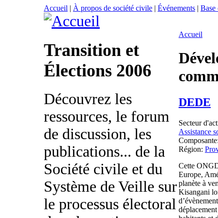
Accueil
|
À propos de société civile
|
Événements
|
Base
Accueil
Transition et
Déve
Élections 2006
comm
Découvrez les
DEDE
ressources, le forum
Secteur d'act
de discussion, les
Assistance s
Composante
publications... de la
Région:
Prov
Société civile et du
Cette ONGD 
Europe, Amér
Système de Veille sur
planète à ven
Kisangani lo
le processus électoral
d’évènements
déplacement 