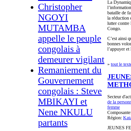
La Dynamique
Christopher
l’informatio
bataille de 
NGOYI
la réduction
lutter contr
MUTAMBA
Congo.
appelle le peuple
C’est ainsi q
bonnes volon
congolais à
l’appuyer et
demeurer vigilant
»
tout le text
Remaniement du
JEUNE
Gouvernement
METHO
congolais : Steve
Secteur d'act
MBIKAYI et
de la person
femme
Nene NKULU
Composante
Région:
Kat
partants
JEUNES F