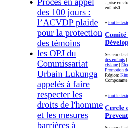
Procès en appel
- prise en c
enfants0
des 100 jours :
l’ACVDP plaide
»
tout le text
pour la protection
Comité 
des témoins
Dévelo
les OPJ du
Secteur d'act
des enfants
|
Commissariat
civique
|
Éle
Promotion de
Urbain Lukunga
Région:
Kin
Composante
appelés à faire
respecter les
»
tout le text
droits de l'homme
Cercle 
et les mesures
Prevent
barrières à
Secteur d'act