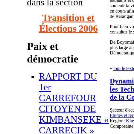
dans la section
habitants et 
soutenir la vi
en cours afin
Transition et
de Kisangani
Élections 2006
Pour bien voi
consultez le
De Boyomais.
Paix et
plus large a
Démocratique
démocratie
»
tout le text
RAPPORT DU
Dynamiq
1er
les Tec
CARREFOUR
de la 
CITOYEN DE
Secteur d'act
Études et re
KIMBANSEKE «
Région:
Kin
Composante
CARRECIK »