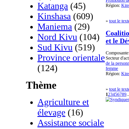
Promotion d
Katanga
(45)
Région:
Kin
Kinshasa
(609)
»
tout le text
Maniema
(29)
Coaliti
Nord Kivu
(104)
et le D
Sud Kivu
(519)
Composante
Province orientale
Secteur d'act
de la person
(124)
femme
Région:
Kin
Thème
»
tout le text
1
2
3
4
5
6
7
8
9
Agriculture et
élevage
(16)
Assistance sociale