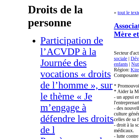
Droits de la
»
tout le text
personne
Associat
Mère et
Participation de
l’ACVDP à la
Secteur d'act
sociale
|
Dév
Journée des
enfants
|
Nut
Région:
Kin
vocations « droits
Composante
de l’homme », sur
* Promouvoir
* Aider la Mè
le thème « Je
- un appui en
l'entreprenar
m’engage à
- des nouvel
culture génér
défendre les droits
celles de sa 
- droit à la 
de l
médicaux.
- lutte contr