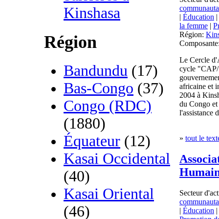
communauta
Kinshasa
|
Éducation
la femme
|
P
Région:
Kin
Région
Composante
Le Cercle d'
Bandundu
(17)
cycle "CAP/
gouvernement
Bas-Congo
(37)
africaine et 
2004 à Kinsh
Congo (RDC)
du Congo et 
l'assistance 
(1880)
Équateur
(12)
»
tout le text
Kasai Occidental
Associa
Humai
(40)
Kasai Oriental
Secteur d'act
communauta
(46)
|
Éducation