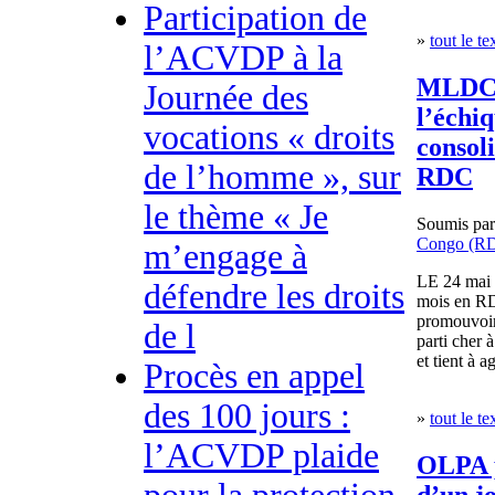
Participation de
»
tout le te
l’ACVDP à la
MLDC :
Journée des
l’échiq
vocations « droits
consol
de l’homme », sur
RDC
le thème « Je
Soumis pa
Congo (R
m’engage à
LE 24 mai 2
défendre les droits
mois en RD
promouvoi
de l
parti che
et tient à a
Procès en appel
des 100 jours :
»
tout le te
l’ACVDP plaide
OLPA p
d’un j