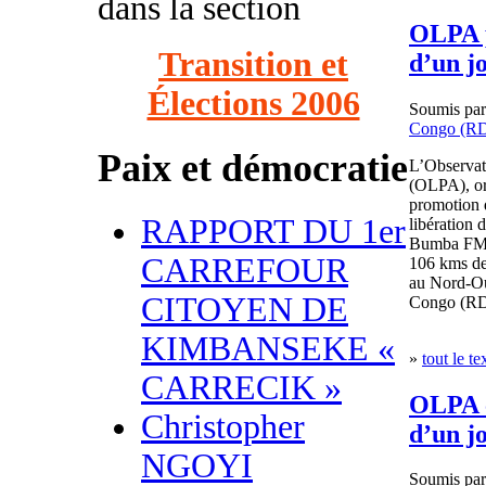
dans la section
OLPA p
Transition et
d’un jo
Élections 2006
Soumis pa
Congo (R
Paix et démocratie
L’Observato
(OLPA), or
promotion d
RAPPORT DU 1er
libération 
Bumba FM, 
CARREFOUR
106 kms de
au Nord-Ou
CITOYEN DE
Congo (R
KIMBANSEKE «
»
tout le te
CARRECIK »
OLPA c
Christopher
d’un j
NGOYI
Soumis pa