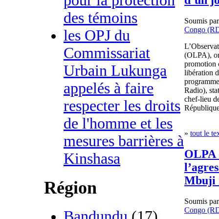
pour la protection
des témoins
Soumis pa
Congo (R
les OPJ du
L’Observato
Commissariat
(OLPA), or
promotion d
Urbain Lukunga
libération 
programme
appelés à faire
Radio), st
chef-lieu d
respecter les droits
Républiqu
de l'homme et les
»
tout le te
mesures barrières à
OLPA e
Kinshasa
l’agres
Mbuji
Région
Soumis pa
Congo (R
Bandundu
(17)