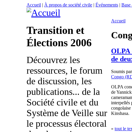
Accueil
|
À propos de société civile
|
Événements
|
Base
Accueil
Transition et
Cong
Élections 2006
OLPA c
Découvrez les
de deu
ressources, le forum
Soumis pa
Congo (R
de discussion, les
OLPA conda
publications... de la
de Yannick 
cameraman 
Société civile et du
interpellés
congolaise 
Système de Veille sur
Kinshasa.
le processus électoral
»
tout le te