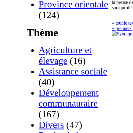
Province orientale
la presse d
socioprofes
(124)
»
tout le te
« premier
‹
Thème
Agriculture et
élevage
(16)
Assistance sociale
(40)
Développement
communautaire
(167)
Divers
(47)