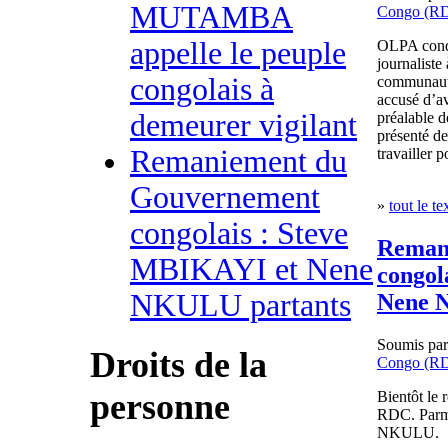
MUTAMBA
Congo (R
appelle le peuple
OLPA conda
journalist
congolais à
communauta
accusé d’av
demeurer vigilant
préalable d
présenté des
Remaniement du
travailler
Gouvernement
»
tout le te
congolais : Steve
Reman
MBIKAYI et Nene
congol
NKULU partants
Nene 
Soumis pa
Droits de la
Congo (R
personne
Bientôt le
RDC. Parmi
NKULU.