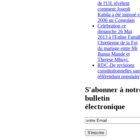
de l'UE révèlent
comment Joseph
Kabila a été imposé 
2006 au Congolais
Celebration ce
dimanche 26 Mai
2013 à l'Eglise Famil
Chretienne de la Foi
du mariage entre Mr
Ilunga Mande et
Therese Mbuyi.
RDC-De revisions
constitutionnelles san
référendum populaire
S'abonner à notr
bulletin
électronique