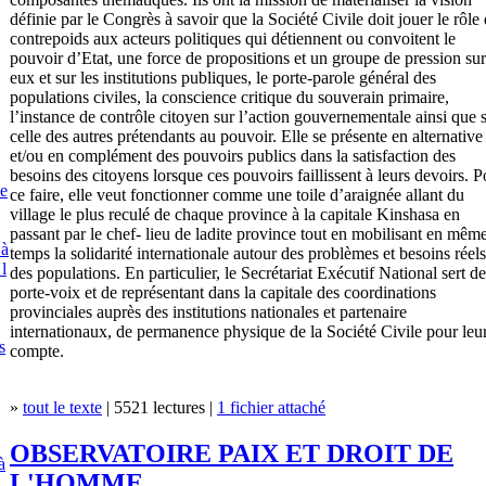
définie par le Congrès à savoir que la Société Civile doit jouer le rôle
contrepoids aux acteurs politiques qui détiennent ou convoitent le
pouvoir d’Etat, une force de propositions et un groupe de pression sur
eux et sur les institutions publiques, le porte-parole général des
populations civiles, la conscience critique du souverain primaire,
l’instance de contrôle citoyen sur l’action gouvernementale ainsi que 
celle des autres prétendants au pouvoir. Elle se présente en alternative
et/ou en complément des pouvoirs publics dans la satisfaction des
besoins des citoyens lorsque ces pouvoirs faillissent à leurs devoirs. P
e
ce faire, elle veut fonctionner comme une toile d’araignée allant du
village le plus reculé de chaque province à la capitale Kinshasa en
passant par le chef- lieu de ladite province tout en mobilisant en mêm
 à
temps la solidarité internationale autour des problèmes et besoins réels
 l
des populations. En particulier, le Secrétariat Exécutif National sert de
porte-voix et de représentant dans la capitale des coordinations
provinciales auprès des institutions nationales et partenaire
internationaux, de permanence physique de la Société Civile pour leu
s
compte.
»
tout le texte
| 5521 lectures |
1 fichier attaché
OBSERVATOIRE PAIX ET DROIT DE
à
L'HOMME