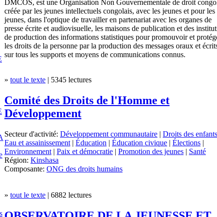
DMCOS, est une Organisation Non Gouvernementale de droit congol
créée par les jeunes intellectuels congolais, avec les jeunes et pour les
jeunes, dans l'optique de travailler en partenariat avec les organes de
presse écrite et audiovisuelle, les maisons de publication et des institut
de production des informations statistiques pour promouvoir et protég
les droits de la personne par la production des messages oraux et écrit
sur tous les supports et moyens de communications connus.
E
»
tout le texte
| 5345 lectures
Comité des Droits de l'Homme et
E
Développement
Secteur d'activité:
Développement communautaire
|
Droits des enfant
A
Eau et assainissement
|
Éducation
|
Éducation civique
|
Élections
|
Environnement
|
Paix et démocratie
|
Promotion des jeunes
|
Santé
e
Région:
Kinshasa
Composante:
ONG des droits humains
»
tout le texte
| 6882 lectures
s
OBSERVATOIRE DE LA JEUNESSE ET