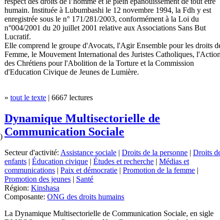
respect des droits de l’homme et le plein épanouissement de tout être
humain. Instituée à Lubumbashi le 12 novembre 1994, la Fdh y est
enregistrée sous le n° 171/281/2003, conformément à la Loi du
n°004/2001 du 20 juillet 2001 relative aux Associations Sans But
Lucratif.
Elle comprend le groupe d'Avocats, l'Agir Ensemble pour les droits de
Femme, le Mouvement International des Juristes Catholiques, l'Actio
des Chrétiens pour l'Abolition de la Torture et la Commission
d'Education Civique de Jeunes de Lumière.
»
tout le texte
| 6667 lectures
Dynamique Multisectorielle de
Communication Sociale
)
Secteur d'activité:
Assistance sociale
|
Droits de la personne
|
Droits d
enfants
|
Éducation civique
|
Études et recherche
|
Médias et
communications
|
Paix et démocratie
|
Promotion de la femme
|
Promotion des jeunes
|
Santé
Région:
Kinshasa
Composante:
ONG des droits humains
La Dynamique Multisectorielle de Communication Sociale, en sigle