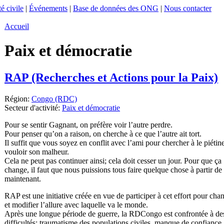
é civile
|
Événements
|
Base de données des ONG
|
Nous contacter
Accueil
Paix et démocratie
RAP (Recherches et Actions pour la Paix)
Région:
Congo (RDC)
Secteur d'activité:
Paix et démocratie
Pour se sentir Gagnant, on préfère voir l’autre perdre.
Pour penser qu’on a raison, on cherche à ce que l’autre ait tort.
Il suffit que vous soyez en conflit avec l’ami pour chercher à le piétine
vouloir son malheur.
Cela ne peut pas continuer ainsi; cela doit cesser un jour. Pour que ça
change, il faut que nous puissions tous faire quelque chose à partir de
maintenant.
RAP est une initiative créée en vue de participer à cet effort pour cha
et modifier l’allure avec laquelle va le monde.
Après une longue période de guerre, la RDCongo est confrontée à de
difficultés: traumatisme des populations civiles, manque de confiance