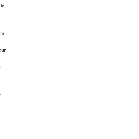
 de
sur
our
e
r