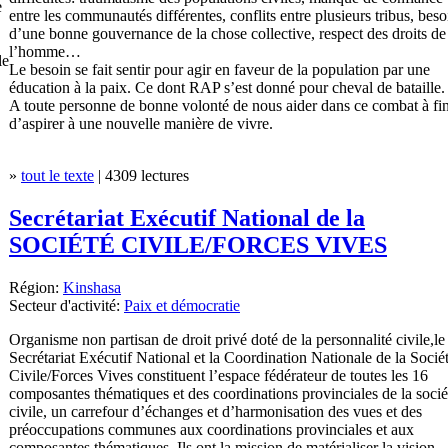
e
entre les communautés différentes, conflits entre plusieurs tribus, beso
d’une bonne gouvernance de la chose collective, respect des droits de
l’homme…
le
Le besoin se fait sentir pour agir en faveur de la population par une
éducation à la paix. Ce dont RAP s’est donné pour cheval de bataille.
A toute personne de bonne volonté de nous aider dans ce combat à fi
d’aspirer à une nouvelle manière de vivre.
»
tout le texte
| 4309 lectures
Secrétariat Exécutif National de la
SOCIÉTÉ CIVILE/FORCES VIVES
Région:
Kinshasa
Secteur d'activité:
Paix et démocratie
Organisme non partisan de droit privé doté de la personnalité civile,le
Secrétariat Exécutif National et la Coordination Nationale de la Socié
Civile/Forces Vives constituent l’espace fédérateur de toutes les 16
composantes thématiques et des coordinations provinciales de la socié
civile, un carrefour d’échanges et d’harmonisation des vues et des
préoccupations communes aux coordinations provinciales et aux
composantes thématiques. Ils ont la mission de matérialiser la vision