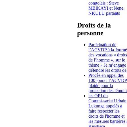
congolais : Steve
MBIKAYI et Nene
NKULU partants
Droits de la
personne
Participation de
l’ACVDP à la Journé
des vocations « droits
de l’homme », sur le
thème « Je m’engage
défendre les droits de
Procès en appel des
100 jours : l’ACVDP
plaide pour la
protection des témoin
les OPJ du
Commissariat Urbain
Lukunga appelés à
faire respecter les
droits de l'homme et
les mesures barrières 
Kinshasa