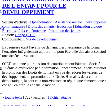
DE L'ENFANT POUR LE
en
DEVELOPPEMENT
Secteur d'activité:
Alphabétisation
|
Assistance sociale
|
Développeme
communautaire
|
Droits des enfants
|
Éducation
|
Éducation civique
|
le
Élections
|
Paix et démocratie
|
Promotion des jeunes
Région:
Congo (RDC)
Composante:
ONG de développement
La Jeunesse étant l’avenir de demain, il est nécessaire de la former,
l’encadrer intégralement aujourd’hui pour être utile demain et construi
s
une société de valeur.
OJED se donne pour mission de contribuer pour bâtir une Société
e
Juvénile d’excellence par la formation,l’encadrement, la sensibilisatio
la promotion des Droits de l'Enfant en vue de redorer les valeurs de
développement, de promotions aux Droits Humains, de la culture
démocratique, la paix et la non-violence en république democratique 
congo ; en afrique et dans le monde.
»
tout le texte
| 7227 lectures |
1 fichier attaché