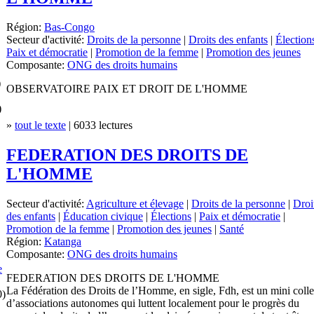
Région:
Bas-Congo
Secteur d'activité:
Droits de la personne
|
Droits des enfants
|
Élection
Paix et démocratie
|
Promotion de la femme
|
Promotion des jeunes
Composante:
ONG des droits humains
)
OBSERVATOIRE PAIX ET DROIT DE L'HOMME
)
»
tout le texte
| 6033 lectures
FEDERATION DES DROITS DE
L'HOMME
Secteur d'activité:
Agriculture et élevage
|
Droits de la personne
|
Droi
des enfants
|
Éducation civique
|
Élections
|
Paix et démocratie
|
Promotion de la femme
|
Promotion des jeunes
|
Santé
Région:
Katanga
Composante:
ONG des droits humains
e
FEDERATION DES DROITS DE L'HOMME
La Fédération des Droits de l’Homme, en sigle, Fdh, est un mini colle
0)
d’associations autonomes qui luttent localement pour le progrès du