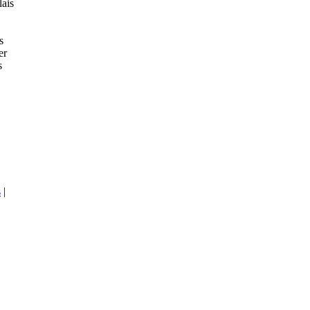
ais
s
er
s
s
|