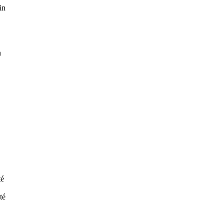
in
n
té
té