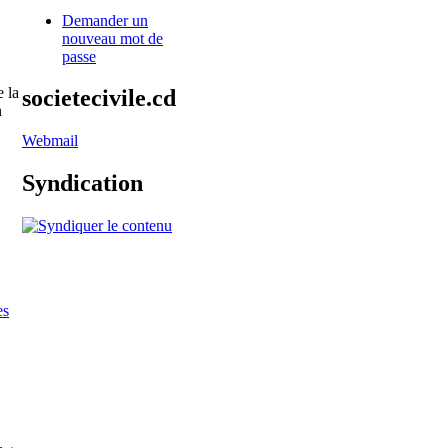
Demander un
nouveau mot de
passe
 la
societecivile.cd
n
Webmail
Syndication
es