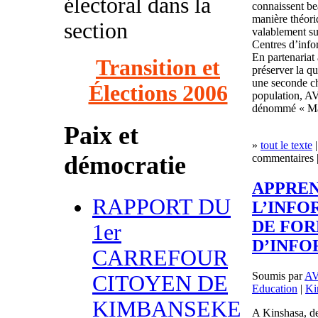
électoral dans la
connaissent b
manière théori
section
valablement su
Centres d’info
En partenariat
Transition et
préserver la qu
une seconde ch
Élections 2006
population, AV
dénommé « Mai
Paix et
»
tout le texte
|
démocratie
commentaires |
APPREN
RAPPORT DU
L’INFO
DE FOR
1er
D’INFO
CARREFOUR
Soumis par
AV
CITOYEN DE
Education
|
Ki
KIMBANSEKE
A Kinshasa, de