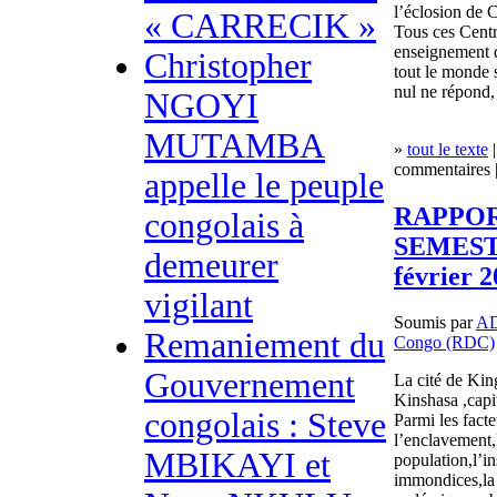
l’éclosion de 
« CARRECIK »
Tous ces Centre
enseignement d
Christopher
tout le monde 
nul ne répond,
NGOYI
MUTAMBA
»
tout le texte
|
commentaires |
appelle le peuple
RAPPOR
congolais à
SEMESTR
demeurer
février 
vigilant
Soumis par
A
Remaniement du
Congo (RDC)
Gouvernement
La cité de Kin
Kinshasa ,capi
congolais : Steve
Parmi les facte
l’enclavement,
MBIKAYI et
population,l’in
immondices,la 