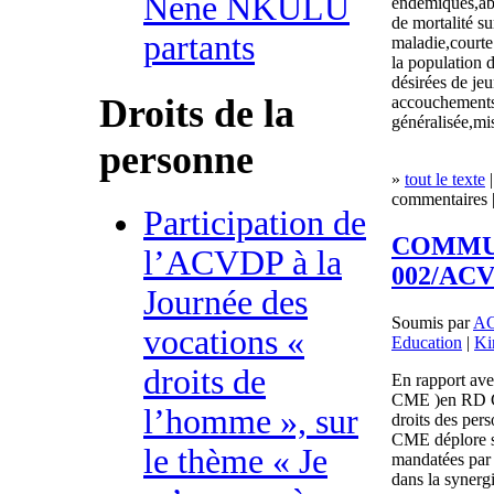
Nene NKULU
endémiques,abs
de mortalité su
partants
maladie,courte
la population 
désirées de jeu
Droits de la
accouchements
généralisée,mi
personne
»
tout le texte
|
commentaires |
Participation de
COMMUN
l’ACVDP à la
002/ACV
Journée des
Soumis par
A
vocations «
Education
|
Ki
droits de
En rapport ave
CME )en RD CO
l’homme », sur
droits des per
CME déplore so
le thème « Je
mandatées par 
dans la synerg