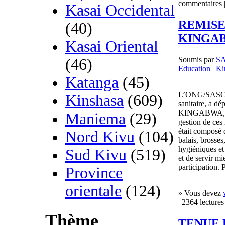
commentaires |
Kasai Occidental
REMISE
(40)
KINGA
Kasai Oriental
Soumis par
S
(46)
Education
|
Ki
Katanga
(45)
L’ONG/SASCO a
Kinshasa
(609)
sanitaire, a dé
KINGABWA, pour
Maniema
(29)
gestion de ces 
était composé d
Nord Kivu
(104)
balais, brosses
hygiéniques et
Sud Kivu
(519)
et de servir 
participation.
Province
orientale
(124)
» Vous devez
| 2364 lectures
Thème
TENUE 