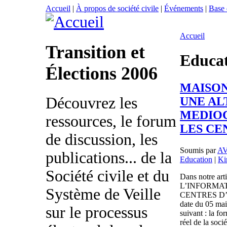
Accueil
|
À propos de société civile
|
Événements
|
Base
Accueil
Transition et
Educa
Élections 2006
MAISON
Découvrez les
UNE AL
MEDIOC
ressources, le forum
LES CE
de discussion, les
Soumis par
AV
publications... de la
Education
|
Ki
Société civile et du
Dans notre a
L’INFORMA
Système de Veille
CENTRES D’IN
date du 05 mai
sur le processus
suivant : la fo
réel de la soci