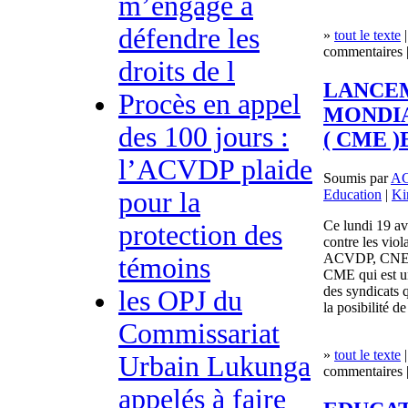
m’engage à
défendre les
»
tout le texte
|
commentaires |
droits de l
LANCE
Procès en appel
MONDIA
des 100 jours :
( CME 
l’ACVDP plaide
Soumis par
A
Education
|
Ki
pour la
Ce lundi 19 av
protection des
contre les viol
ACVDP, CNE
témoins
CME qui est u
des syndicats 
les OPJ du
la posibilité d
Commissariat
»
tout le texte
|
Urbain Lukunga
commentaires |
appelés à faire