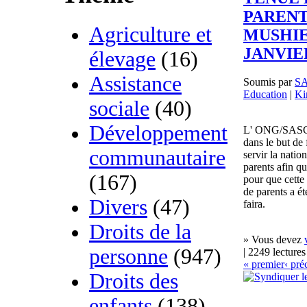
PARENT
Agriculture et
MUSHIE
JANVIER
élevage
(16)
Assistance
Soumis par
S
Education
|
Ki
sociale
(40)
Développement
L' ONG/SASCO 
dans le but de
communautaire
servir la natio
parents afin qu
(167)
pour que cette 
de parents a ét
Divers
(47)
faira.
Droits de la
» Vous devez
personne
(947)
| 2249 lectures
« premier
‹ pré
Droits des
enfants
(138)