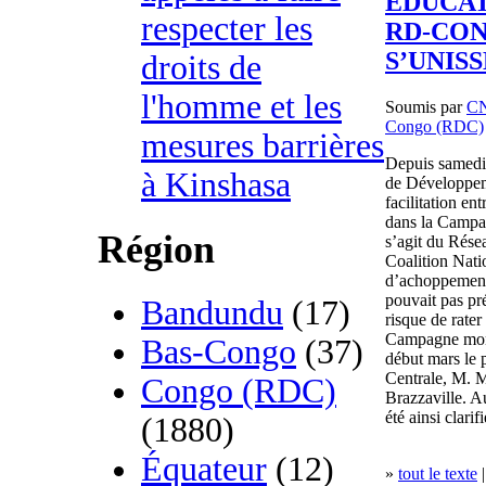
EDUCAT
respecter les
RD-CON
S’UNIS
droits de
l'homme et les
Soumis par
C
Congo (RDC)
mesures barrières
Depuis samedi
à Kinshasa
de Développe
facilitation en
dans la Campa
Région
s’agit du Rése
Coalition Nat
d’achoppement 
pouvait pas pré
Bandundu
(17)
risque de rater
Campagne mondi
Bas-Congo
(37)
début mars l
Centrale, M. M
Congo (RDC)
Brazzaville. Au
été ainsi clarif
(1880)
Équateur
(12)
»
tout le texte
|