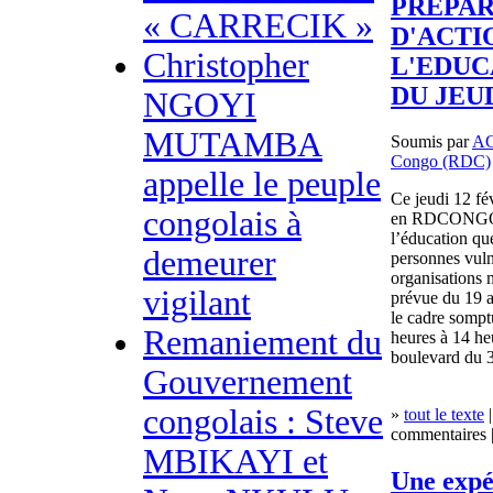
PREPAR
« CARRECIK »
D'ACTI
Christopher
L'EDUCA
DU JEUD
NGOYI
MUTAMBA
Soumis par
A
Congo (RDC)
appelle le peuple
Ce jeudi 12 fév
congolais à
en RDCONGO d
l’éducation que
demeurer
personnes vuln
organisations 
vigilant
prévue du 19 a
le cadre sompt
Remaniement du
heures à 14 he
boulevard du 3
Gouvernement
congolais : Steve
»
tout le texte
|
commentaires |
MBIKAYI et
Une expé