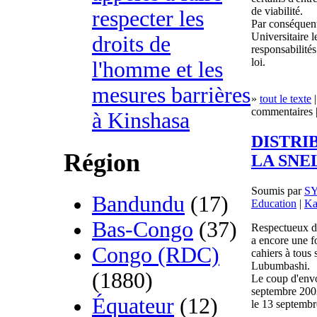
de viabilité.
respecter les
Par conséquent
Universitaire 
droits de
responsabilités
loi.
l'homme et les
mesures barrières
»
tout le texte
|
commentaires |
à Kinshasa
DISTRI
Région
LA SNE
Soumis par
S
Bandundu
(17)
Education
|
Ka
Bas-Congo
(37)
Respectueux du
a encore une fo
Congo (RDC)
cahiers à tous 
Lubumbashi.
(1880)
Le coup d'envo
septembre 2003 
Équateur
(12)
le 13 septembr