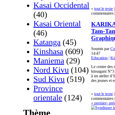
Kasai Occidental
»
tout le texte
|
(40)
commentaires |
Kasai Oriental
KARIKA’
Tam-Tam 
(46)
Graphiq
Katanga
(45)
Soumis par
Co
Kinshasa
(609)
14:47
Education
|
Ki
Maniema
(29)
Le centre des 
Nord Kivu
(104)
kinsagani N°3 
à un atelier d’I
Sud Kivu
(519)
des jeunes et 
Province
»
tout le texte
|
orientale
(124)
commentaires |
« premier
‹ pré
Thème