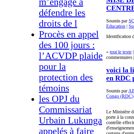
MISE D
m’engage à
CENTR
défendre les
Soumis par
S
droits de l
Education
|
Su
Procès en appel
Identification 
des 100 jours :
»
tout le texte
|
l’ACVDP plaide
commentaires |
pour la
voici la 
protection des
en RDC p
témoins
Soumis par
AP
Congo (RDC)
les OPJ du
Commissariat
Le Ministère d
porte à la con
Urbain Lukunga
contrôle effect
d'enseignement
appelés à faire
certains d'entr