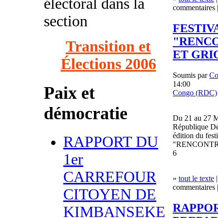
électoral dans la
commentaires |
section
FESTIV
"RENCO
Transition et
ET GRI
Élections 2006
Soumis par
Co
14:00
Paix et
Congo (RDC)
démocratie
Du 21 au 27 Ma
République Dé
édition du fest
RAPPORT DU
"RENCONTRE
6
1er
CARREFOUR
»
tout le texte
|
commentaires |
CITOYEN DE
RAPPOR
KIMBANSEKE