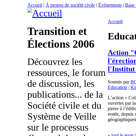
Accueil
|
À propos de société civile
|
Événements
|
Base
Accueil
Transition et
Educa
Élections 2006
Action "C
Découvrez les
l'érectio
l'Institu
ressources, le forum
de discussion, les
Soumis par
B
Education
|
Ki
publications... de la
L’action « Coll
Société civile et du
ouvertes par l
pierre à l’édif
Système de Veille
restée, depuis 
géographiquem
sur le processus
»
tout le texte
|