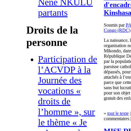
Nene NKULU
d'encadr
partants
Kinshas
Soumis par
P
Droits de la
Congo (RDC)
personne
La naissance, 
organisation 
Mikondo, dans 
République Dé
Participation de
par la populati
paroisse cath
l’ACVDP à la
dépassés, pour 
attachés à l’en
Journée des
parce que cet
sans but lucrat
vocations «
pour son objet
gratuit des enf
droits de
l’homme », sur
»
tout le texte
|
commentaires |
le thème « Je