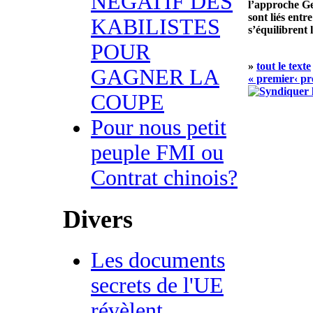
NEGATIF DES
l’approche Ge
sont liés entr
KABILISTES
s’équilibrent 
POUR
»
tout le texte
GAGNER LA
« premier
‹ p
COUPE
Pour nous petit
peuple FMI ou
Contrat chinois?
Divers
Les documents
secrets de l'UE
révèlent