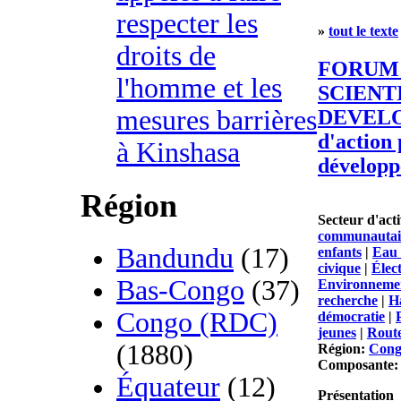
respecter les
»
tout le texte
droits de
FORUM 
l'homme et les
SCIENT
mesures barrières
DEVELO
d'action 
à Kinshasa
développ
Région
Secteur d'acti
communautai
Bandundu
(17)
enfants
|
Eau 
civique
|
Élec
Bas-Congo
(37)
Environneme
recherche
|
H
Congo (RDC)
démocratie
|
jeunes
|
Route
(1880)
Région:
Cong
Composante
Équateur
(12)
Présentation