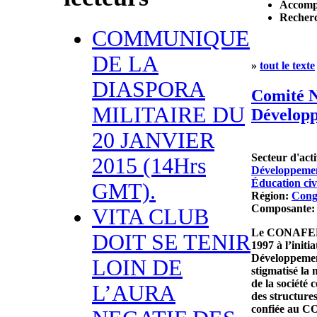
Accomp
Recherch
COMMUNIQUE
DE LA
»
tout le texte
DIASPORA
Comité N
MILITAIRE DU
Dévelop
20 JANVIER
Secteur d'acti
2015 (14Hrs
Développeme
Éducation ci
GMT).
Région:
Cong
Composante
VITA CLUB
Le CONAFED e
DOIT SE TENIR
1997 à l’init
Développemen
LOIN DE
stigmatisé la
de la société 
L’AURA
des structure
confiée au C