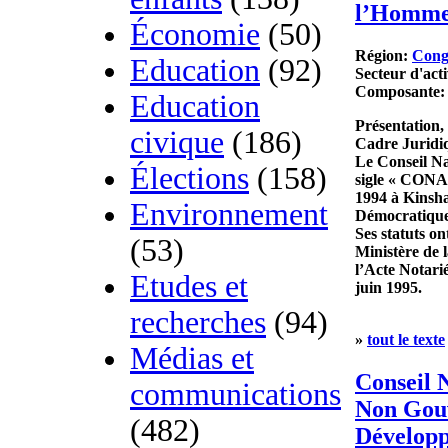
l’Homme
Économie
(50)
Région:
Cong
Education
(92)
Secteur d'acti
Composante
Education
Présentation, 
civique
(186)
Cadre Juridi
Le Conseil Na
Élections
(158)
sigle « CONA
1994 à Kinsha
Environnement
Démocratiqu
Ses statuts on
(53)
Ministère de 
l’Acte Notari
Etudes et
juin 1995.
recherches
(94)
»
tout le texte
Médias et
Conseil 
communications
Non Gou
(482)
Dévelop