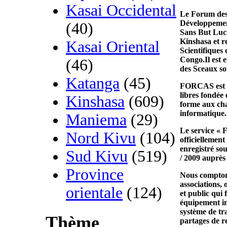
Kasai Occidental
Le
Forum des 
Développem
(40)
Sans But Lucra
Kinshasa et r
Kasai Oriental
Scientifiques
Congo.Il est 
(46)
des Sceaux so
Katanga
(45)
FORCAS
est 
libres fondée
Kinshasa
(609)
forme aux cha
informatique.
Maniema
(29)
Le service
« 
Nord Kivu
(104)
officiellement
enregistré so
Sud Kivu
(519)
/ 2009 auprès
Province
Nous compton
associations, 
orientale
(124)
et public qui 
équipement in
système de tra
Thème
partages de re