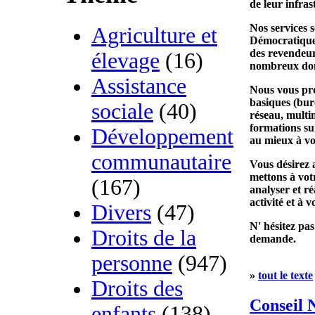
de leur infras
Nos services 
Agriculture et
Démocratique 
des revendeur
élevage
(16)
nombreux do
Assistance
Nous vous pr
basiques (bur
sociale
(40)
réseau, multim
formations su
Développement
au mieux à vo
communautaire
Vous désirez 
mettons à vot
(167)
analyser et r
activité et à v
Divers
(47)
N' hésitez pa
Droits de la
demande.
personne
(947)
»
tout le texte
Droits des
Conseil N
enfants
(138)