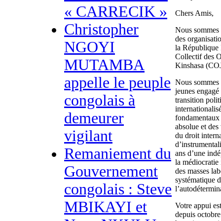
« CARRECIK »
Chers Amis,
Christopher
Nous sommes h
des organisati
NGOYI
la République
Collectif des 
MUTAMBA
Kinshasa (C
appelle le peuple
Nous sommes u
jeunes engagé à
congolais à
transition poli
internationalis
demeurer
fondamentaux 
absolue et des
vigilant
du droit intern
d’instrumentali
Remaniement du
ans d’une indé
la médiocratie 
Gouvernement
des masses lab
systématique d
congolais : Steve
l’autodétermin
MBIKAYI et
Votre appui es
depuis octobre