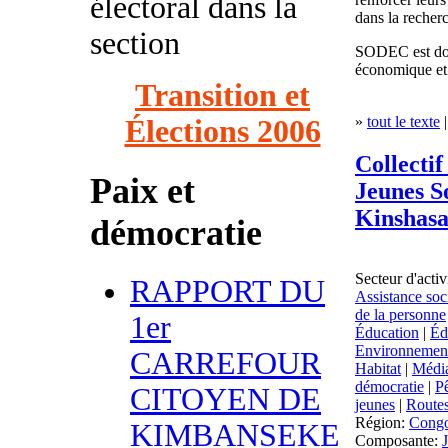
électoral dans la
dans la recher
section
SODEC est doté
économique et
Transition et
»
tout le texte
|
Élections 2006
Collectif
Paix et
Jeunes S
Kinshas
démocratie
Secteur d'activ
RAPPORT DU
Assistance soc
de la personne
1er
Éducation
|
Éd
Environnemen
CARREFOUR
Habitat
|
Média
démocratie
|
P
CITOYEN DE
jeunes
|
Routes
Région:
Cong
KIMBANSEKE
Composante: