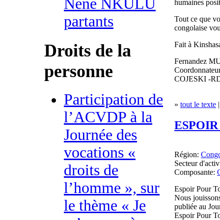
Nene NKULU
humaines posit
partants
Tout ce que vo
congolaise vou
Fait à Kinshas
Droits de la
Fernandez 
personne
Coordonnateur
COJESKI -R
Participation de
»
tout le texte
|
l’ACVDP à la
ESPOIR
Journée des
vocations «
Région:
Cong
Secteur d'activ
droits de
Composante:
l’homme », sur
Espoir Pour To
Nous jouissons
le thème « Je
publiée au Jou
Espoir Pour To