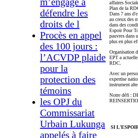
m’engage à
affaires Social
Plan de la RD
défendre les
Dans 7 ans d'e
au creux des m
droits de l
dans des condi
Espoir Pour To
Procès en appel
pauvres dans u
plus en plus ef
des 100 jours :
Organisation 
l’ACVDP plaide
EPT a actuelle
RDC.
pour la
Avec un person
protection des
expertise nat
instrument alt
témoins
Notre défi
les OPJ du
REINSERTIO
Commissariat
Urbain Lukunga
SI L'ESPOI
appelés à faire