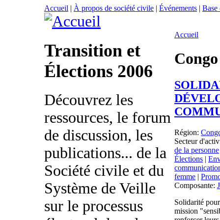
Accueil
|
À propos de société civile
|
Événements
|
Base
Accueil
Transition et
Congo
Élections 2006
SOLIDA
Découvrez les
DÉVEL
COMMU
ressources, le forum
de discussion, les
Région:
Cong
Secteur d'activ
publications... de la
de la personne
Élections
|
Env
Société civile et du
communicatio
femme
|
Promo
Système de Veille
Composante:
sur le processus
Solidarité po
mission "sensib
renforcer leur