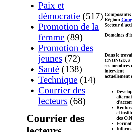
Paix et
démocratie
(517)
Composante:
Région:
Cong
Promotion de la
Secteur d'acti
femme
(89)
Domaines d'
Promotion des
Dans le trav
jeunes
(72)
CNONGD, à t
ses membres 
Santé
(138)
intervient
actuellement 
Technique
(14)
Courrier des
Dévelop
alternat
lecteurs
(68)
d'accom
Renforc
et insti
Courrier des
des O.N
Formati
lecteurs
Informa