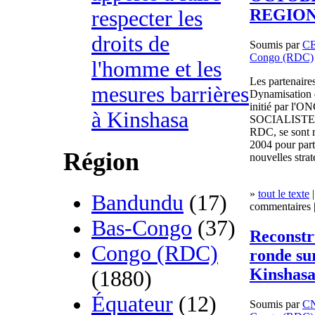
REGION
respecter les
droits de
Soumis par
C
Congo (RDC)
l'homme et les
Les partenair
mesures barrières
Dynamisation 
initié par l'
à Kinshasa
SOCIALISTE et
RDC, se sont r
2004 pour part
Région
nouvelles strat
»
tout le texte
|
Bandundu
(17)
commentaires |
Bas-Congo
(37)
Reconstr
Congo (RDC)
ronde sur
Kinshas
(1880)
Équateur
(12)
Soumis par
C