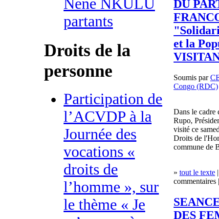
Nene NKULU
DU PAR
FRANC
partants
"Solidar
et la Po
Droits de la
VISITA
personne
Soumis par
C
Congo (RDC)
Participation de
Dans le cadre 
l’ACVDP à la
Rupo, Présiden
visité ce sam
Journée des
Droits de l'Ho
commune de 
vocations «
droits de
»
tout le texte
|
commentaires |
l’homme », sur
SEANCE
le thème « Je
DES FE