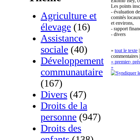
Ekomb’Isey, c
Les points insc
- évaluation de
Agriculture et
comités locaux 
et environs,
élevage
(16)
- rapport financ
- divers
Assistance
sociale
(40)
»
tout le texte
|
commentaires |
Développement
« premier
‹ pré
»
communautaire
(167)
Divers
(47)
Droits de la
personne
(947)
Droits des
enfants
(138)