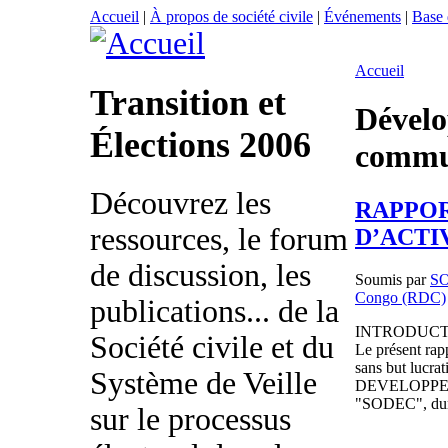
Accueil
|
À propos de société civile
|
Événements
|
Base
Accueil
Transition et
Dével
Élections 2006
commu
Découvrez les
RAPPO
ressources, le forum
D’ACTI
de discussion, les
Soumis par
S
Congo (RDC)
publications... de la
INTRODUCT
Société civile et du
Le présent rapp
sans but luc
Système de Veille
DEVELOPPE
"SODEC", dura
sur le processus