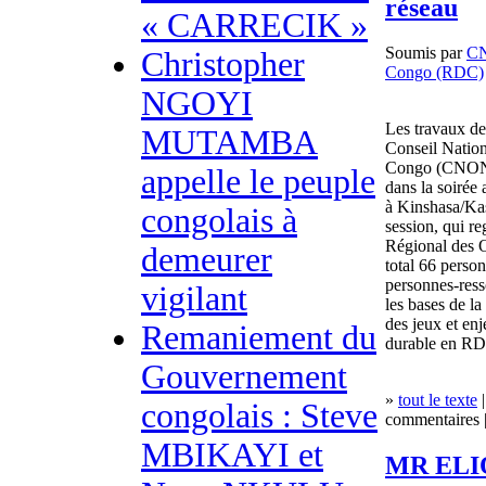
réseau
« CARRECIK »
Soumis par
C
Christopher
Congo (RDC)
NGOYI
Les travaux de
MUTAMBA
Conseil Natio
Congo (CNONG
appelle le peuple
dans la soirée
à Kinshasa/Ka
congolais à
session, qui r
Régional des
demeurer
total 66 person
personnes-ress
vigilant
les bases de 
des jeux et e
Remaniement du
durable en RD
Gouvernement
»
tout le texte
|
congolais : Steve
commentaires |
MBIKAYI et
MR ELI