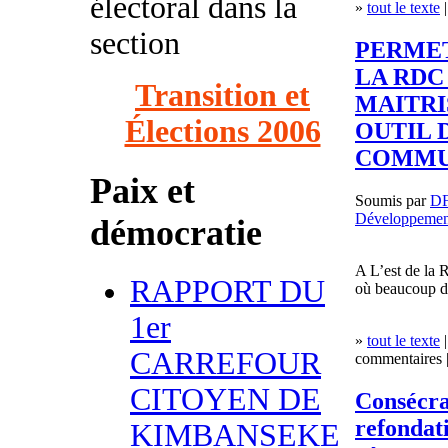
électoral dans la
»
tout le texte
|
section
PERME
LA RDC
Transition et
MAITRI
Élections 2006
OUTIL 
COMMUN
Paix et
Soumis par
D
Développemen
démocratie
A L’est de la
RAPPORT DU
où beaucoup d’
1er
»
tout le texte
|
CARREFOUR
commentaires |
CITOYEN DE
Consécra
refondat
KIMBANSEKE