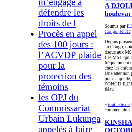
m’engage à
A DJOL
défendre les
bouleva
droits de l
Soumis par
I
Procès en appel
Congo (RDC)
Depuis plusieur
des 100 jours :
au Congo, notr
risque aux M
l’ACVDP plaide
Les MST qui c
fréquemment r
pour la
chez les enfant
Une attention 
protection des
pour la quelle
l’ONGD ILDI qu
témoins
fléau
les OPJ du
»
tout le texte
|
Commissariat
commentaires |
Urbain Lukunga
KINSHAS
appelés à faire
OCTOBR