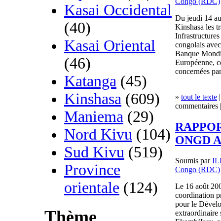
Congo (RDC)
Kasai Occidental
Du jeudi 14 au
(40)
Kinshasa les t
Infrastructure
Kasai Oriental
congolais avec
Banque Mondia
(46)
Européenne, ce
concernées par
Katanga
(45)
Kinshasa
(609)
»
tout le texte
|
commentaires |
Maniema
(29)
RAPPOR
Nord Kivu
(104)
ONGD A
Sud Kivu
(519)
Soumis par
I
Province
Congo (RDC)
orientale
(124)
Le 16 août 2004
coordination p
pour le Dévelo
Thème
extraordinaire