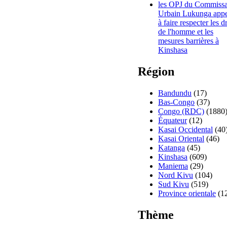
les OPJ du Commissa
Urbain Lukunga appe
à faire respecter les d
de l'homme et les
mesures barrières à
Kinshasa
Région
Bandundu
(17)
Bas-Congo
(37)
Congo (RDC)
(1880
Équateur
(12)
Kasai Occidental
(40
Kasai Oriental
(46)
Katanga
(45)
Kinshasa
(609)
Maniema
(29)
Nord Kivu
(104)
Sud Kivu
(519)
Province orientale
(1
Thème