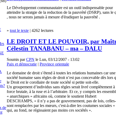
(68)
Le Développemnt communautaire est un outil indispensable pour
atteindre la stratgie de la reduction de la pauvrèté (DSRP), sans le 
, nous ne serons jamais à mesure d'éradiquer la pauvrèté .
E
»
tout le texte
| 4262 lectures
LE DROIT ET LE POUVOIR, par Maît
rs
Célestin TANABANU – ma – DALU
SE
Soumis par
CPN
le Lun, 03/12/2007 - 13:02
Paix et démocratie
|
Province orientale
A
Le domaine de droit s’étend à toutes les relations humaines car une
société humaine sans règles de droit n’est pas concevable dès lors 
e
le Droit est le corollaire de toute société si petite soit-elle.
is?
Un groupement d’individus sans règles serait livré complètement à 
force brutale, à la ruse et à l’arbitraire. Et ce, y compris les ensemb
« anarchiques » africains où, comme le soutient Hubert
DESCHAMPS, « il n’y a pas de gouvernement, pas de lois, celles-
sont remplacées par les mœurs, c'est-à-dire les coutumes sociales «
s de
qui, au fond, ne régissaient pas moins ces sociétés ».
nt