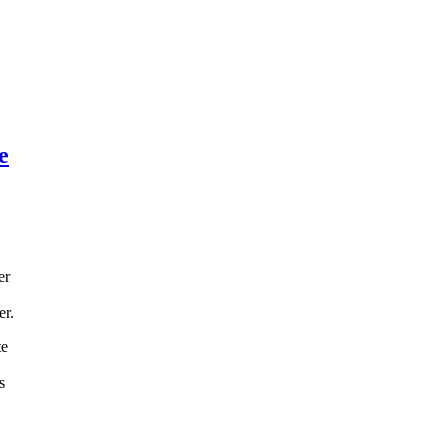
e
er
er.
te
s