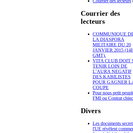
Courrier des lecteurs
Courrier des
lecteurs
COMMUNIQUE D
LA DIASPORA
MILITAIRE DU 20
JANVIER 2015 (14H
GMT).
VITA CLUB DOIT 
TENIR LOIN DE
L’AURA NEGATIF
DES KABILISTES
POUR GAGNER L
COUPE
Pour nous petit peupl
FMI ou Contrat chino
Divers
Les documents secret
l'UE révèlent comme