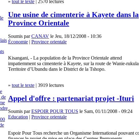
»
tout le texte
| 2570 lectures
Une usine de cimenterie à Kayete dans la
le
Province Orientale
Soumis par
CANAV
le Jeu, 18/12/2008 - 10:36
lais
Économie
|
Province orientale
ts
Kisangani, - La population de la Province Orientale attend
impatiemment sa cimenterie à Kayete, sur la route de Wanie-rukula
Territoire d’Ubundu dans le District de la Tshopo.
»
tout le texte
| 3919 lectures
e
Appel d'offre : partenariat projet -Ituri
s de
ème
ndre
Soumis par
ESPOIR POUR TOUS
le Sam, 01/11/2008 - 09:24
Education
|
Province orientale
100
de
Espoir Pour Tous recherche un Organisme International pouvant c
financer le projet de mise en place des Centres Permanents