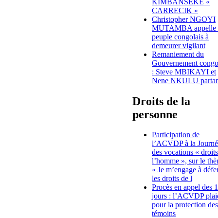
KIMBANSEKE «
CARRECIK »
Christopher NGOYI
MUTAMBA appelle 
peuple congolais à
demeurer vigilant
Remaniement du
Gouvernement congo
: Steve MBIKAYI et
Nene NKULU partan
Droits de la
personne
Participation de
l’ACVDP à la Journé
des vocations « droit
l’homme », sur le th
« Je m’engage à défe
les droits de l
Procès en appel des 
jours : l’ACVDP plai
pour la protection des
témoins