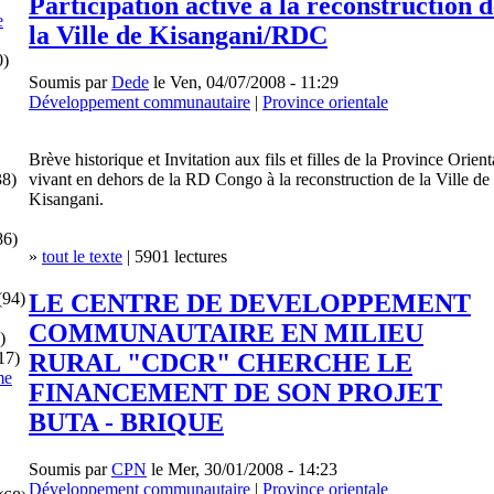
Participation active à la reconstruction d
e
la Ville de Kisangani/RDC
0)
Soumis par
Dede
le Ven, 04/07/2008 - 11:29
Développement communautaire
|
Province orientale
Brève historique et Invitation aux fils et filles de la Province Orient
vivant en dehors de la RD Congo à la reconstruction de la Ville de
8)
Kisangani.
86)
»
tout le texte
| 5901 lectures
LE CENTRE DE DEVELOPPEMENT
(94)
COMMUNAUTAIRE EN MILIEU
)
RURAL "CDCR" CHERCHE LE
17)
me
FINANCEMENT DE SON PROJET
BUTA - BRIQUE
Soumis par
CPN
le Mer, 30/01/2008 - 14:23
Développement communautaire
|
Province orientale