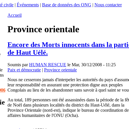
é civile
|
Événements
|
Base de données des ONG
|
Nous contacter
Accueil
Province orientale
Encore des Morts innocents dans la parti
de Haut Uélé.
e
Soumis par
HUMAN RESCUE
le Mar, 30/12/2008 - 11:25
Paix et démocratie
|
Province orientale
le
ans
Nous ne cesserons jamais d'interpeler les autorités du pays d'assum
leur responsabilité en assurant une protection digne aux peuples
Congolais au lieu de les abandonner sans savoir à quel saint se vou
006
Au total, 189 personnes ont été assassinées dans la période de la fê
ie
de Noël dans plusieurs localités du district du Haut-Uélé, dans la
Province Orientale (nord-est), indique le bureau de coordination de
affaires humanitaires de l'ONU (Ocha).