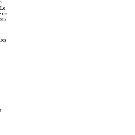
é
 Le
e de
mais
res
e