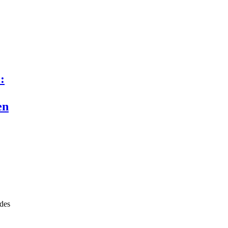
:
en
 des