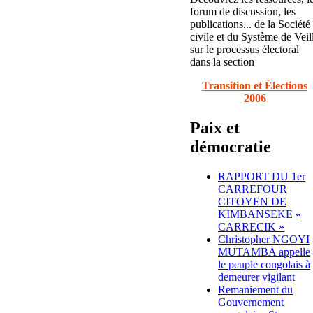
forum de discussion, les
publications... de la Société
civile et du Système de Veil
sur le processus électoral
dans la section
Transition et Élections
2006
Paix et
démocratie
RAPPORT DU 1er
CARREFOUR
CITOYEN DE
KIMBANSEKE «
CARRECIK »
Christopher NGOYI
MUTAMBA appelle
le peuple congolais à
demeurer vigilant
Remaniement du
Gouvernement