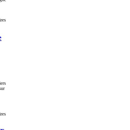
res
e
iers
sur
res