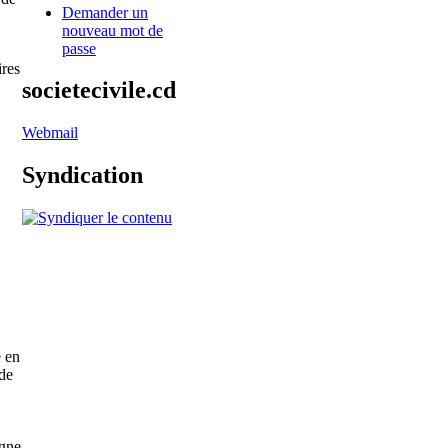
Demander un
nouveau mot de
passe
res
societecivile.cd
Webmail
Syndication
e en
 de
agne