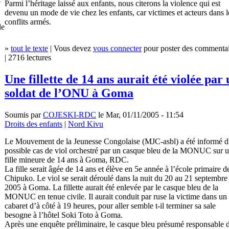
Parmi l’héritage laissé aux enfants, nous citerons la violence qui est
devenu un mode de vie chez les enfants, car victimes et acteurs dans l
conflits armés.
le
»
tout le texte
| Vous devez
vous connecter
pour poster des commentai
| 2716 lectures
Une fillette de 14 ans aurait été violée par
soldat de l’ONU à Goma
Soumis par
COJESKI-RDC
le Mar, 01/11/2005 - 11:54
Droits des enfants
|
Nord Kivu
Le Mouvement de la Jeunesse Congolaise (MJC-asbl) a été informé d
possible cas de viol orchestré par un casque bleu de la MONUC sur 
fille mineure de 14 ans à Goma, RDC.
La fille serait âgée de 14 ans et élève en 5e année à l’école primaire d
Chipuko. Le viol se serait déroulé dans la nuit du 20 au 21 septembre
2005 à Goma. La fillette aurait été enlevée par le casque bleu de la
MONUC en tenue civile. Il aurait conduit par ruse la victime dans un
cabaret d’à côté à 19 heures, pour aller semble t-il terminer sa sale
besogne à l’hôtel Soki Toto à Goma.
Après une enquête préliminaire, le casque bleu présumé responsable 