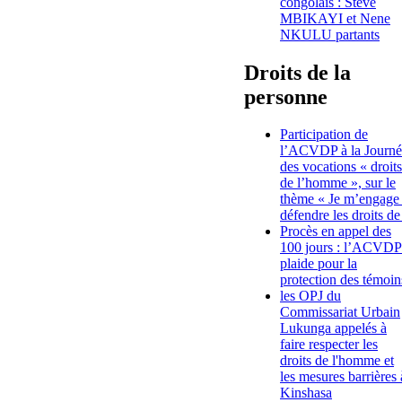
congolais : Steve
MBIKAYI et Nene
NKULU partants
Droits de la
personne
Participation de
l’ACVDP à la Journé
des vocations « droits
de l’homme », sur le
thème « Je m’engage
défendre les droits de
Procès en appel des
100 jours : l’ACVDP
plaide pour la
protection des témoin
les OPJ du
Commissariat Urbain
Lukunga appelés à
faire respecter les
droits de l'homme et
les mesures barrières 
Kinshasa