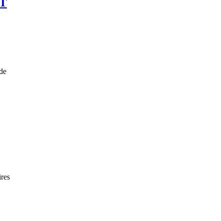
T
de
res