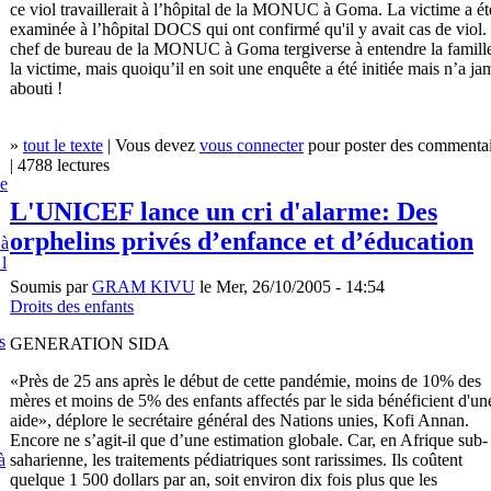
ce viol travaillerait à l’hôpital de la MONUC à Goma. La victime a ét
examinée à l’hôpital DOCS qui ont confirmé qu'il y avait cas de viol.
chef de bureau de la MONUC à Goma tergiverse à entendre la famill
la victime, mais quoiqu’il en soit une enquête a été initiée mais n’a ja
abouti !
»
tout le texte
| Vous devez
vous connecter
pour poster des commentai
| 4788 lectures
e
L'UNICEF lance un cri d'alarme: Des
orphelins privés d’enfance et d’éducation
 à
 l
Soumis par
GRAM KIVU
le Mer, 26/10/2005 - 14:54
Droits des enfants
s
GENERATION SIDA
«Près de 25 ans après le début de cette pandémie, moins de 10% des
mères et moins de 5% des enfants affectés par le sida bénéficient d'un
aide», déplore le secrétaire général des Nations unies, Kofi Annan.
Encore ne s’agit-il que d’une estimation globale. Car, en Afrique sub-
saharienne, les traitements pédiatriques sont rarissimes. Ils coûtent
à
quelque 1 500 dollars par an, soit environ dix fois plus que les