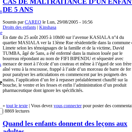
CAS DE MALTRAITANCE D’UN ENFAN
DE 5 ANS
en
Soumis par
CAREO
le Lun, 29/08/2005 - 16:56
Droits des enfants
|
Kinshasa
le
En date du 25 août 2005 à 10h00 sur l’avenue KASIALA n°4 du
quartier MASIALA ver la 13ème Rue résidentielle dans la commune 
Limete selon les témoignages de la famille et de la victime, David
TUMBA, âgé de 5ans, a été enfermé dans la maison louée par le
bourreau répondant au nom de FIFI BIPENDU et séquestré avec
menace de mort à l’école d’un couteau et même à l’égard de son frère
s
aîné venu à la rescousse, frappé à l’aide d’un morceau de barre de fer
pour paralyser les articulations en commencent par les poignets des
mains, l’application d’un fer à repasser préalablement chauffé sur la
e
bouche, le ventre et les fesses et enfin l’administration d’un produit
pharmaceutique dont ignore les spécificités.
»
tout le texte
| Vous devez
vous connecter
pour poster des commentai
| 8869 lectures
Quand les enfants donnent des leçons aux
adultes…