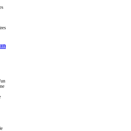
es
res
 un
'un
une
e
de