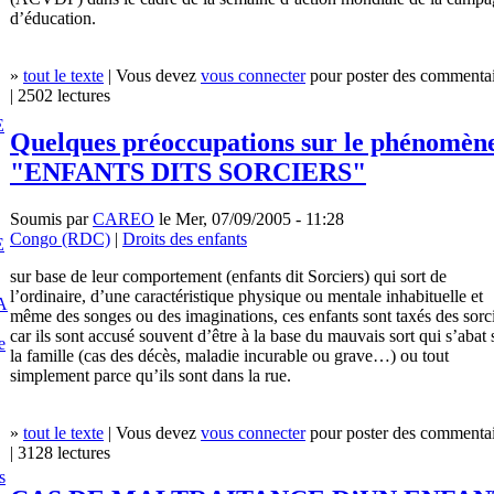
d’éducation.
»
tout le texte
| Vous devez
vous connecter
pour poster des commentai
| 2502 lectures
E
Quelques préoccupations sur le phénomèn
"ENFANTS DITS SORCIERS"
Soumis par
CAREO
le Mer, 07/09/2005 - 11:28
Congo (RDC)
|
Droits des enfants
E
sur base de leur comportement (enfants dit Sorciers) qui sort de
l’ordinaire, d’une caractéristique physique ou mentale inhabituelle et
A
même des songes ou des imaginations, ces enfants sont taxés des sorc
car ils sont accusé souvent d’être à la base du mauvais sort qui s’abat 
e
la famille (cas des décès, maladie incurable ou grave…) ou tout
simplement parce qu’ils sont dans la rue.
»
tout le texte
| Vous devez
vous connecter
pour poster des commentai
| 3128 lectures
s