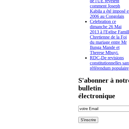
de l'UE révèlent
comment Joseph
Kabila a été imposé 
2006 au Congolais
Celebration ce
dimanche 26 Mai
2013 à l'Eglise Famil
Chretienne de la Foi
du mariage entre Mr
Ilunga Mande et
Therese Mbuyi.
RDC-De revisions
constitutionnelles san
référendum populaire
S'abonner à notr
bulletin
électronique