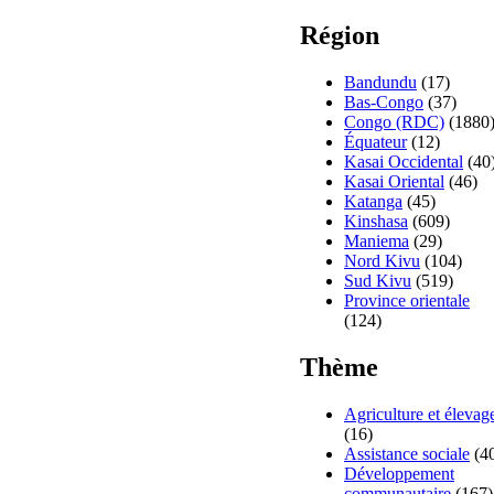
Région
Bandundu
(17)
Bas-Congo
(37)
Congo (RDC)
(1880
Équateur
(12)
Kasai Occidental
(40
Kasai Oriental
(46)
Katanga
(45)
Kinshasa
(609)
Maniema
(29)
Nord Kivu
(104)
Sud Kivu
(519)
Province orientale
(124)
Thème
Agriculture et élevag
(16)
Assistance sociale
(4
Développement
communautaire
(167)