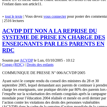
l’enfant dans son article11.
»
tout le texte
| Vous devez
vous connecter
pour poster des commentai
| 2516 lectures
ACVDP DIT NON A LA REPRISE DU
SYSTEME DE PRISE EN CHARGE DES
ENSEIGNANTS PAR LES PARENTS EN
RDC
Soumis par
ACVDP
le Lun, 03/10/2005 - 10:12
)
Congo (RDC)
|
Droits des enfants
COMMUNIQUE DE PRESSE N° 006/ACVDP/2005
Ayant suivi le compte rendu du conseil des ministres du 28 et 30
septembre 2005, lequel demandant aux parents de continuer à prendr
charge les enseignants, une pratique décriée par 80% des parents lors
l’enquête sur la scolarisation des enfants congolais après la campagne
mondiale pour l’éducation 2004 réalisée et menée en avril dernier par
l’action contre les violations des droits des personnes vulnérables
(ACVDP) dans le cadre de la semaine d’action mondiale de la camp