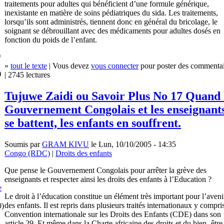
traitements pour adultes qui bénéficient d’une formule générique,
inexistante en matière de soins pédiatriques du sida. Les traitements,
lorsqu’ils sont administrés, tiennent donc en général du bricolage, le
soignant se débrouillant avec des médicaments pour adultes dosés en
fonction du poids de l’enfant.
)
»
tout le texte
| Vous devez
vous connecter
pour poster des commentai
)
| 2745 lectures
Tujuwe Zaidi ou Savoir Plus No 17 Quand 
Gouvernement Congolais et les enseignant
se battent, les enfants en souffrent.
Soumis par
GRAM KIVU
le Lun, 10/10/2005 - 14:35
Congo (RDC)
|
Droits des enfants
Que pense le Gouvernement Congolais pour arrêter la grève des
enseignants et respecter ainsi les droits des enfants à l’Education ?
e
Le droit à l’éducation constitue un élément très important pour l’aveni
des enfants. Il est repris dans plusieurs traités internationaux y compris
0)
Convention internationale sur les Droits des Enfants (CDE) dans son
article 29. Et même dans la Charte africaine des droits et du bien- être