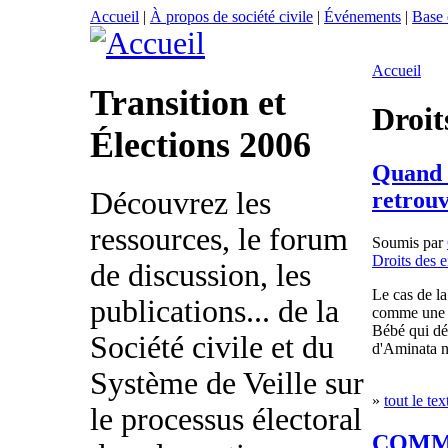
Accueil
|
À propos de société civile
|
Événements
|
Base
Accueil
Transition et
Droit
Élections 2006
Quand e
Découvrez les
retrouv
ressources, le forum
Soumis par
Droits des e
de discussion, les
Le cas de la
publications... de la
comme une 
Bébé qui dé
Société civile et du
d'Aminata n
Système de Veille sur
»
tout le tex
le processus électoral
COMM