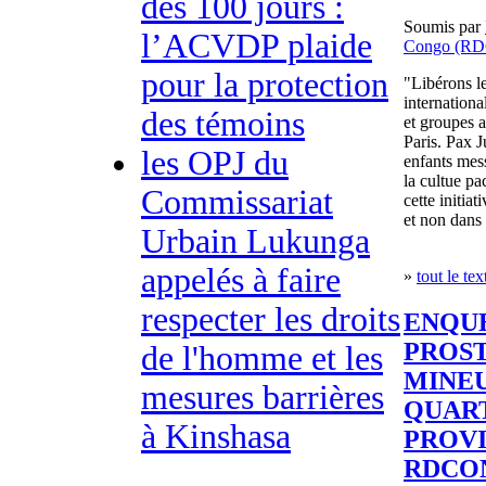
des 100 jours :
Soumis par
l’ACVDP plaide
Congo (RD
pour la protection
"Libérons le
internationa
des témoins
et groupes a
Paris. Pax 
les OPJ du
enfants mess
la cultue p
Commissariat
cette initiat
et non dans 
Urbain Lukunga
appelés à faire
»
tout le tex
respecter les droits
ENQUE
PROST
de l'homme et les
MINEU
mesures barrières
QUART
à Kinshasa
PROVI
RDCO