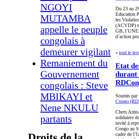
NGOYI
Du 23 au 29
Education 
MUTAMBA
les Violati
(ACVDP) es
appelle le peuple
GB, l’UNES
d’action po
congolais à
demeurer vigilant
»
tout le tex
Remaniement du
Etat de
Gouvernement
durant 
RDCon
congolais : Steve
MBIKAYI et
Soumis par
Congo (RD
Nene NKULU
Chers Amis,
partants
solidaires
invité à re
Congo au Sé
Droits de la
cadre de l’U