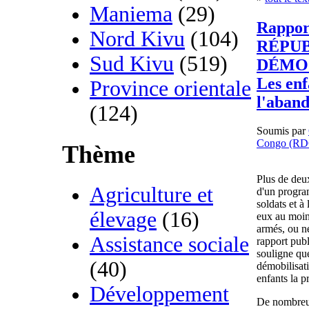
Maniema
(29)
Rappor
Nord Kivu
(104)
RÉPU
Sud Kivu
(519)
DÉMO
Les enf
Province orientale
l'aban
(124)
Soumis par
Congo (RD
Thème
Plus de deu
Agriculture et
d'un progra
soldats et à 
élevage
(16)
eux au moin
armés, ou n
Assistance sociale
rapport pub
souligne qu
(40)
démobilisat
enfants la p
Développement
De nombreus