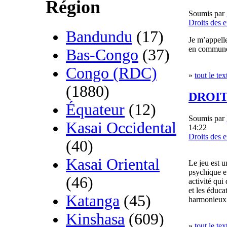
Région
Soumis par
Droits des e
Bandundu
(17)
Je m’appelle
en commune d
Bas-Congo
(37)
Congo (RDC)
»
tout le tex
(1880)
DROIT
Équateur
(12)
Soumis par
Kasai Occidental
14:22
Droits des e
(40)
Kasai Oriental
Le jeu est 
psychique e
(46)
activité qui 
et les éduca
Katanga
(45)
harmonieux 
Kinshasa
(609)
»
tout le tex