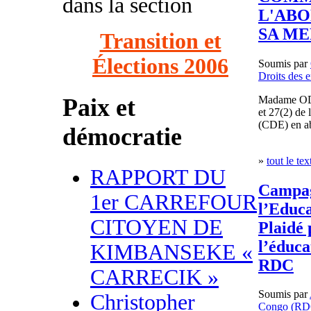
dans la section
L'ABO
SA ME
Transition et
Élections 2006
Soumis par
Droits des e
Madame ODIA
Paix et
et 27(2) de 
(CDE) en a
démocratie
»
tout le tex
RAPPORT DU
Campag
1er CARREFOUR
l’Educ
CITOYEN DE
Plaidé 
l’éduca
KIMBANSEKE «
RDC
CARRECIK »
Soumis par
Christopher
Congo (RD