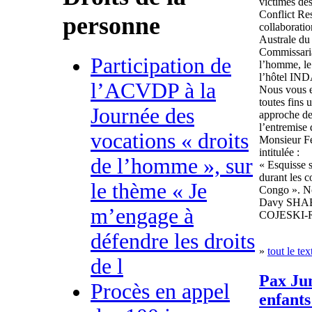
victimes des
Conflict Re
personne
collaborati
Australe du
Commissaria
Participation de
l’homme, le 
l’hôtel IN
l’ACVDP à la
Nous vous e
toutes fins 
Journée des
approche d
l’entremise
vocations « droits
Monsieur 
intitulée :
de l’homme », sur
« Esquisse s
durant les 
le thème « Je
Congo ». No
Davy SHAB
m’engage à
COJESKI-
défendre les droits
»
tout le tex
de l
Pax Jun
Procès en appel
enfants