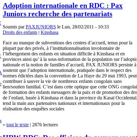
Adoption internationale en RDC : Pax
Juniors recherche des partenariats
E
Soumis par
PAXJUNIORS
le Lun, 28/02/2011 - 10:33
Droits des enfants
|
Kinshasa
Face au manque de subventions des centres d’accueil, tenus pour la
plupart par des privés, à l’institutionnalisation involontaire de
l’hébergement des enfants en situation difficile à Kinshasa et en
E
provinces ainsi qu’ à la sous-information de la population sur l’adopti
nationale et la notion de familles d’accueil, PAX JUNIORS persiste à
soutenir que l’adoption internationale, pratiquée dans le respect des
A
normes édictées dans la convention de La Haye du 29 mai 1993, peut
contribuer à sauver la vie de nombreux enfants congolais sans
e
lien/soutien familial. C’est dans cette optique que cette ONG congola
de formation des enfants messagers de la paix et de promotion des dro
de l’enfant, basée à Kinshasa et dans la province du Kasaï Occidental
tend la main aux partenaires nationaux et internationaux pour la
réalisation des enquêtes sociales
s
»
tout le texte
| 2876 lectures