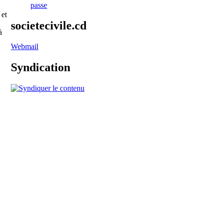
passe
 et
societecivile.cd
à
Webmail
Syndication