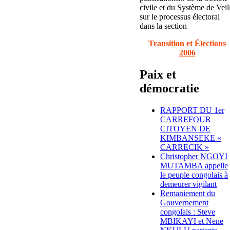
civile et du Système de Veil
sur le processus électoral
dans la section
Transition et Élections
2006
Paix et
démocratie
RAPPORT DU 1er
CARREFOUR
CITOYEN DE
KIMBANSEKE «
CARRECIK »
Christopher NGOYI
MUTAMBA appelle
le peuple congolais à
demeurer vigilant
Remaniement du
Gouvernement
congolais : Steve
MBIKAYI et Nene