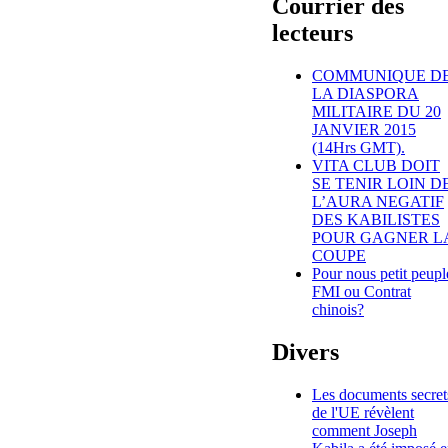
Courrier des
lecteurs
COMMUNIQUE D
LA DIASPORA
MILITAIRE DU 20
JANVIER 2015
(14Hrs GMT).
VITA CLUB DOIT
SE TENIR LOIN D
L’AURA NEGATIF
DES KABILISTES
POUR GAGNER L
COUPE
Pour nous petit peupl
FMI ou Contrat
chinois?
Divers
Les documents secret
de l'UE révèlent
comment Joseph