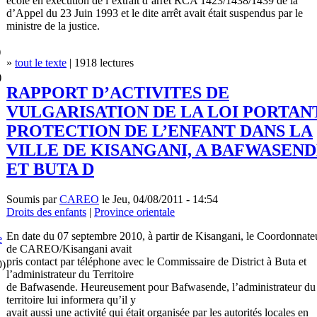
école en exécution de l’extrait d’arrêt RCA 1423/1438/1439 de la
d’Appel du 23 Juin 1993 et le dite arrêt avait était suspendus par le
ministre de la justice.
)
»
tout le texte
| 1918 lectures
)
RAPPORT D’ACTIVITES DE
VULGARISATION DE LA LOI PORTAN
PROTECTION DE L’ENFANT DANS LA
VILLE DE KISANGANI, A BAFWASEN
ET BUTA D
Soumis par
CAREO
le Jeu, 04/08/2011 - 14:54
Droits des enfants
|
Province orientale
En date du 07 septembre 2010, à partir de Kisangani, le Coordonnate
e
de CAREO/Kisangani avait
pris contact par téléphone avec le Commissaire de District à Buta et
0)
l’administrateur du Territoire
de Bafwasende. Heureusement pour Bafwasende, l’administrateur du
territoire lui informera qu’il y
avait aussi une activité qui était organisée par les autorités locales en