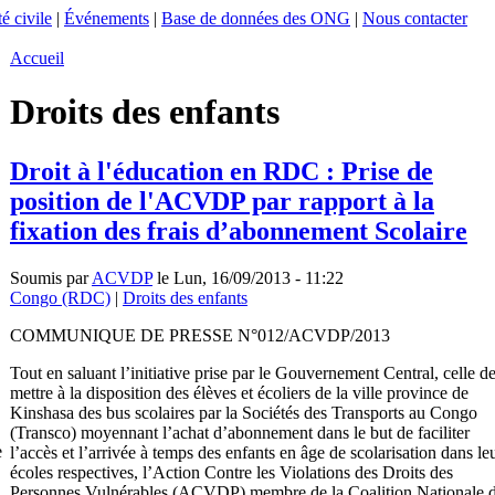
é civile
|
Événements
|
Base de données des ONG
|
Nous contacter
Accueil
Droits des enfants
Droit à l'éducation en RDC : Prise de
position de l'ACVDP par rapport à la
fixation des frais d’abonnement Scolaire
Soumis par
ACVDP
le Lun, 16/09/2013 - 11:22
Congo (RDC)
|
Droits des enfants
COMMUNIQUE DE PRESSE N°012/ACVDP/2013
Tout en saluant l’initiative prise par le Gouvernement Central, celle d
mettre à la disposition des élèves et écoliers de la ville province de
Kinshasa des bus scolaires par la Sociétés des Transports au Congo
(Transco) moyennant l’achat d’abonnement dans le but de faciliter
e
l’accès et l’arrivée à temps des enfants en âge de scolarisation dans le
écoles respectives, l’Action Contre les Violations des Droits des
Personnes Vulnérables (ACVDP) membre de la Coalition Nationale 