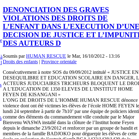
DENONCIATION DES GRAVES
VIOLATIONS DES DROITS DE
L’ENFANT DANS L’EXECUTION D’UN
DECISION DE JUSTICE ET L’IMPUNIT
e
DES AUTEURS D
Soumis par
HUMAN RESCUE
le Mar, 16/10/2012 - 13:16
 à
Droits des enfants
|
Province orientale
 l
Consécutivement à notre SOS du 09/09/2012 intitulé « JUSTICE EN
DESEQUILIBRE ET EDUCATION SCOLAIRE EN DANGER, 
ACTEURS JUDUCIAIRES TRICHEURS BLOQUENT LE DRO
s
A L’EDUCATION DE 1350 ELEVES DE L’INSTITUT HOME
FEYEN DE KISANGANI »
L’ONG DE DROITS DE L’HOMME HUMAN RESCUE dénonce 
violence dont ont été victimes les élèves de l’école HOME FEYEN l
lundi 24 septembre à partir de 7h10’ par une équipe de policiers identi
comme des éléments du commandement ville conduite par le Major
à
Bienvenu WASWA installé dans la clôture de l’Institut home Feyen
depuis le dimanche 23/9/2012 et renforcer par un groupe de bandit et
membres de la famille BADJOKO pour déguerpir les élèves de cette