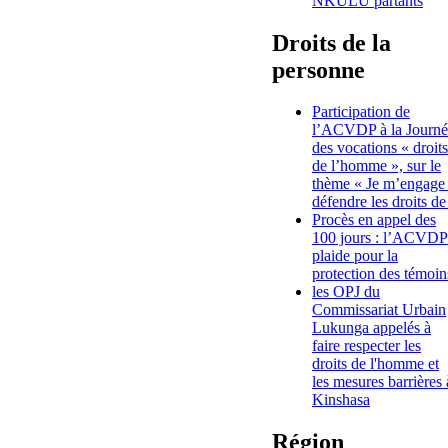
NKULU partants
Droits de la
personne
Participation de
l’ACVDP à la Journé
des vocations « droits
de l’homme », sur le
thème « Je m’engage
défendre les droits de
Procès en appel des
100 jours : l’ACVDP
plaide pour la
protection des témoin
les OPJ du
Commissariat Urbain
Lukunga appelés à
faire respecter les
droits de l'homme et
les mesures barrières 
Kinshasa
Région