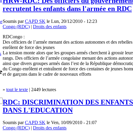
HRW-RDC: Des officiers du gouvernemen
en
recrutent les enfants dans l'armée en RDC
Soumis par
CAPD SK
le Lun, 20/12/2010 - 12:23
le
Congo (RDC)
|
Droits des enfants
RDCongo :
Des officiers de l’armée menant des actions autonomes et des rebelles
enrôlent de force des jeunes
La tension monte alors que les groupes armés cherchent à grossir leur
s
rangs. Des officiers de l’armée congolaise menant des actions autono
ainsi que divers groupes armés dans l’est de la République démocrati
du Congo enrôlent et entraînent de force des centaines de jeunes ho
e
et de garçons dans le cadre de nouveaux efforts
»
tout le texte
| 2449 lectures
RDC: DISCRIMINATION DES ENFANTS
DANS L'EDUCATION
Soumis par
CAPD SK
le Ven, 10/09/2010 - 21:07
Congo (RDC)
|
Droits des enfants