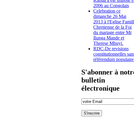
Kabila a été imposé 
2006 au Congolais
Celebration ce
dimanche 26 Mai
2013 à l'Eglise Famil
Chretienne de la Foi
du mariage entre Mr
Ilunga Mande et
Therese Mbuyi.
RDC-De revisions
constitutionnelles san
référendum populaire
S'abonner à notr
bulletin
électronique