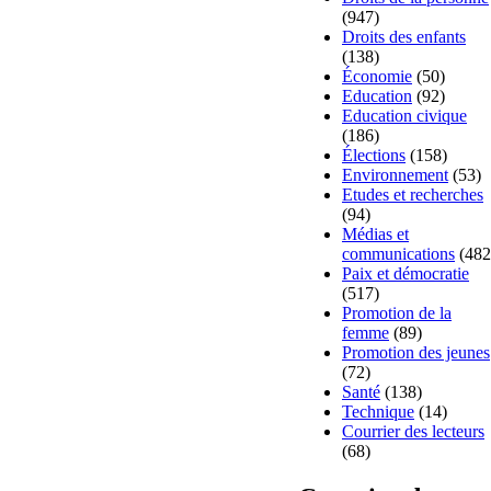
(947)
Droits des enfants
(138)
Économie
(50)
Education
(92)
Education civique
(186)
Élections
(158)
Environnement
(53)
Etudes et recherches
(94)
Médias et
communications
(482
Paix et démocratie
(517)
Promotion de la
femme
(89)
Promotion des jeunes
(72)
Santé
(138)
Technique
(14)
Courrier des lecteurs
(68)