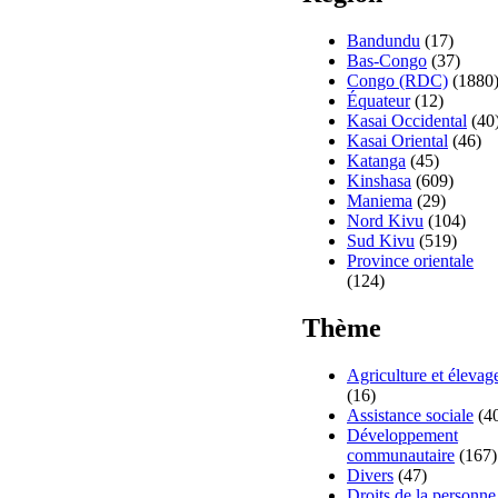
Bandundu
(17)
Bas-Congo
(37)
Congo (RDC)
(1880
Équateur
(12)
Kasai Occidental
(40
Kasai Oriental
(46)
Katanga
(45)
Kinshasa
(609)
Maniema
(29)
Nord Kivu
(104)
Sud Kivu
(519)
Province orientale
(124)
Thème
Agriculture et élevag
(16)
Assistance sociale
(4
Développement
communautaire
(167)
Divers
(47)
Droits de la personne