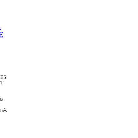
E
E
LES
IT
la
e
fiés