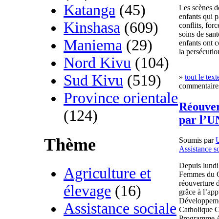
Katanga
(45)
Les scènes d
enfants qui pa
Kinshasa
(609)
conflits, for
soins de san
Maniema
(29)
enfants ont c
la persécutio
Nord Kivu
(104)
Sud Kivu
(519)
»
tout le text
commentaires
Province orientale
Réouver
(124)
par l’
Thème
Soumis par
Assistance s
Depuis lundi
Agriculture et
Femmes du C
réouverture d
élevage
(16)
grâce à l’ap
Développemen
Assistance sociale
Catholique C
Programme A