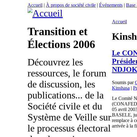
Accueil
|
À propos de société civile
|
Événements
|
Base
Accueil
Transition et
Kinsh
Élections 2006
Le CON
Découvrez les
Préside
NDJOK
ressources, le forum
de discussion, les
Soumis par
Kinshasa
|
P
publications... de la
Le Comité N
Société civile et du
(CONAFED) a
05 avril 200
Système de Veille sur
BASELE, jusq
remplace à c
le processus électoral
arrivée à la 