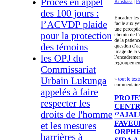
Procès en appel
Kinshasa
|
P
des 100 jours :
Encadrer les
l’ACVDP plaide
facile aux y
une perceptio
pour la protection
chemin de l
de la patienc
des témoins
question d’ac
image de la v
les OPJ du
l’encadremen
regroupement 
Commissariat
Urbain Lukunga
»
tout le text
commentaires
appelés à faire
PROJE
respecter les
CENTR
droits de l'homme
‘’AJAL
FAVEU
et les mesures
ORPHE
barrières à
SIDA 