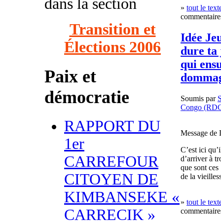
dans la section
»
tout le text
commentaires
Transition et
Idée Jeu
Élections 2006
dure ta 
qui ensu
Paix et
dommage
démocratie
Soumis par
Congo (RD
RAPPORT DU
Message de L
1er
C’est ici qu’
CARREFOUR
d’arriver à t
que sont ces
CITOYEN DE
de la vieilles
KIMBANSEKE «
»
tout le text
CARRECIK »
commentaires