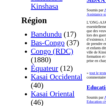
Kinshasa
Soumis par
Assistance s
Région
L’ONG-AJALU
essentielleme
que des veuv
Bandundu
(17)
lors des guer
d’existence
Bas-Congo
(37)
de prendre e
et enfants di
Congo (RDC)
ville de Kin
formation et
(1880)
prise en char
Équateur
(12)
»
tout le text
Kasai Occidental
commentaires
(40)
Educati
Kasai Oriental
Soumis par
(46)
Education ci