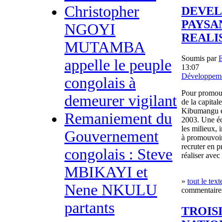
Christopher
DEVEL
PAYSAN
NGOYI
REALI
MUTAMBA
Soumis par
appelle le peuple
13:07
Développeme
congolais à
Pour promouv
demeurer vigilant
de la capita
Kibumangu et 
Remaniement du
2003. Une éq
les milieux, 
Gouvernement
à promouvoir
recruter en 
congolais : Steve
réaliser avec
MBIKAYI et
»
tout le text
Nene NKULU
commentaires
partants
TROIS