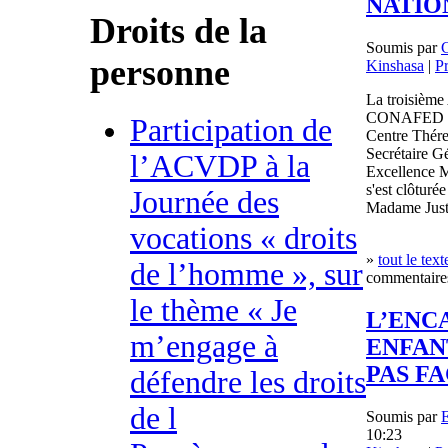
NATIO
Droits de la
Soumis par
personne
Kinshasa
|
P
La troisième
CONAFED a é
Participation de
Centre Thér
Secrétaire Gé
l’ACVDP à la
Excellence M
s'est clôturé
Journée des
Madame Just
vocations « droits
»
tout le text
de l’homme », sur
commentaires
le thème « Je
L’ENC
m’engage à
ENFAN
PAS FA
défendre les droits
de l
Soumis par
10:23