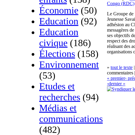
Congo (RDC)
Économie
(50)
Le Groupe de R
Education
(92)
Jeunesse Savai
adhésion au C
Education
messagères de
ses objectifs d
civique
(186)
respect des dr
réalisant des a
Élections
(158)
organisations 
Environnement
»
tout le texte
|
(53)
commentaires |
« premier
‹ pré
Etudes et
›
dernier »
recherches
(94)
Médias et
communications
(482)