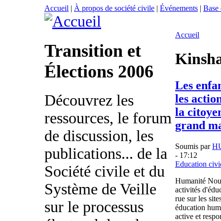
Accueil
|
À propos de société civile
|
Événements
|
Base
Accueil
Transition et
Kinsh
Élections 2006
Les enfan
Découvrez les
les actio
la citoye
ressources, le forum
grand ma
de discussion, les
Soumis par
H
publications... de la
- 17:12
Education civ
Société civile et du
Humanité Nouve
Système de Veille
activités d'éd
rue sur les sit
sur le processus
éducation huma
active et respo