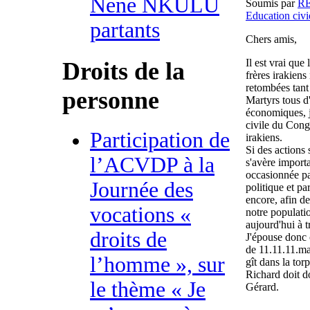
Nene NKULU
Soumis par
R
Education civ
partants
Chers amis,
Il est vrai que
Droits de la
frères irakiens
retombées tant
personne
Martyrs tous d
économiques, j'
civile du Congo
Participation de
irakiens.
Si des actions 
l’ACVDP à la
s'avère importa
occasionnée pa
Journée des
politique et pa
encore, afin de 
vocations «
notre populati
aujourd'hui à t
droits de
J'épouse donc 
de 11.11.11.ma
l’homme », sur
gît dans la to
Richard doit d
le thème « Je
Gérard.