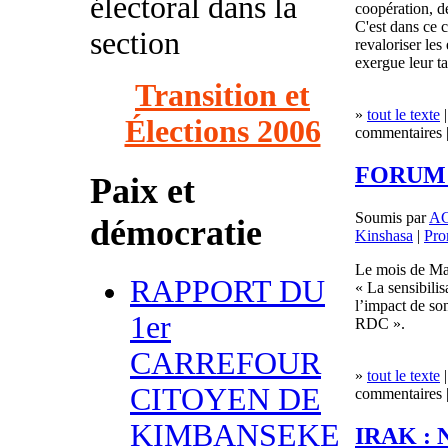
électoral dans la
coopération, de
C'est dans ce 
section
revaloriser les
exergue leur ta
Transition et
»
tout le texte
|
Élections 2006
commentaires |
FORUM 
Paix et
Soumis par
A
démocratie
Kinshasa
|
Pro
Le mois de Ma
RAPPORT DU
« La sensibilis
l’impact de son
1er
RDC ».
CARREFOUR
»
tout le texte
|
CITOYEN DE
commentaires |
KIMBANSEKE
IRAK : N