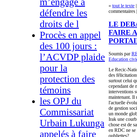
m’engage à
»
tout le texte
|
défendre les
commentaires |
droits de l
LE DEB
FAIRE 
Procès en appel
PORTAI
des 100 jours :
Soumis par
R
l’ACVDP plaide
Education civ
pour la
Le Recic-Natio
des félicitatio
protection des
surtout celui q
cependant de m
témoins
interventions s
maintenant. Il 
les OPJ du
l'actuelle évo
de gestion soci
Commissariat
un monde globa
Irak une courbu
Urbain Lukunga
chose est de s
en RDC ne se r
appelés à faire
oubliettes?