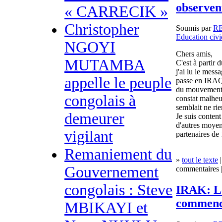
observen
« CARRECIK »
Christopher
Soumis par
R
Education civ
NGOYI
Chers amis,
MUTAMBA
C'est à partir 
j'ai lu le mes
appelle le peuple
passe en IRAQ.
du mouvement d
congolais à
constat malheu
semblait ne ri
demeurer
Je suis content
d'autres moyens
vigilant
partenaires de 
Remaniement du
»
tout le texte
|
Gouvernement
commentaires |
congolais : Steve
IRAK: L
commenc
MBIKAYI et