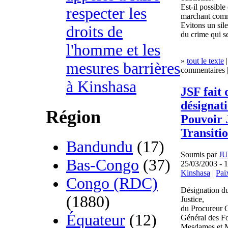
Est-il possibl
respecter les
marchant comme
Evitons un sile
droits de
du crime qui s
l'homme et les
»
tout le texte
|
mesures barrières
commentaires |
à Kinshasa
JSF fait 
désignat
Région
Pouvoir 
Transiti
Bandundu
(17)
Soumis par
J
Bas-Congo
(37)
25/03/2003 - 
Kinshasa
|
Pai
Congo (RDC)
Désignation d
(1880)
Justice,
du Procureur G
Équateur
(12)
Général des F
Mesdames et M