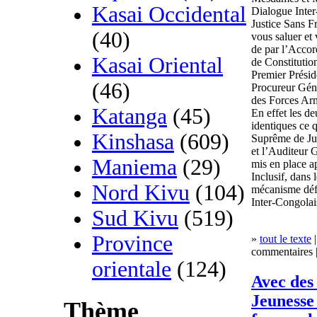
Kasai Occidental
Dialogue Inter
Justice Sans Fr
(40)
vous saluer et
de par l’Accord
Kasai Oriental
de Constitution
Premier Présid
(46)
Procureur Géné
des Forces Ar
Katanga
(45)
En effet les d
identiques ce q
Kinshasa
(609)
Suprême de Jus
et l’Auditeur 
Maniema
(29)
mis en place a
Inclusif, dans 
Nord Kivu
(104)
mécanisme défi
Inter-Congolai
Sud Kivu
(519)
Province
»
tout le texte
|
commentaires |
orientale
(124)
Avec des 
Jeunesse 
Thème