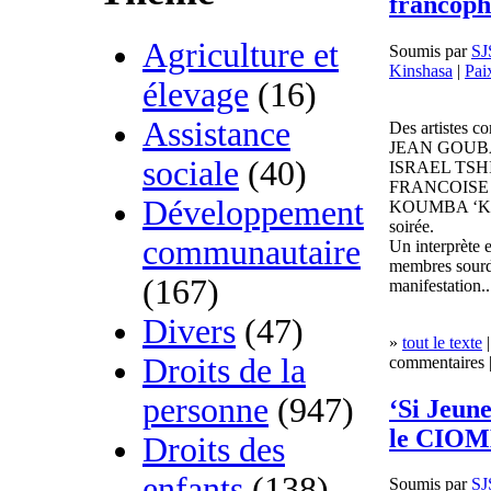
francoph
Agriculture et
Soumis par
SJ
Kinshasa
|
Pai
élevage
(16)
Assistance
Des artistes c
JEAN GOUBA
sociale
(40)
ISRAEL TSH
FRANCOISE
Développement
KOUMBA ‘KAF’
soirée.
communautaire
Un interprète e
membres sourd
(167)
manifestation..
Divers
(47)
»
tout le texte
|
Droits de la
commentaires |
personne
(947)
‘Si Jeune
le CIO
Droits des
enfants
(138)
Soumis par
SJ