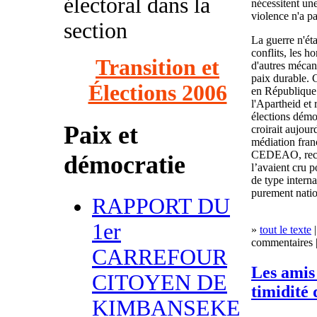
électoral dans la
nécessitent une
violence n'a pa
section
La guerre n'ét
conflits, les 
Transition et
d'autres mécan
paix durable. 
Élections 2006
en République 
l'Apartheid et
élections démo
Paix et
croirait aujour
médiation fran
CEDEAO, recou
démocratie
l’avaient cru 
de type intern
purement natio
RAPPORT DU
1er
»
tout le texte
|
commentaires |
CARREFOUR
Les amis
CITOYEN DE
timidité 
KIMBANSEKE