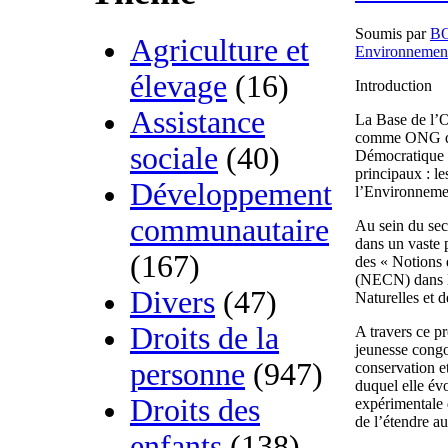
Soumis par
B
Agriculture et
Environnemen
élevage
(16)
Introduction
Assistance
La Base de l’O
comme ONG de
sociale
(40)
Démocratique d
principaux : le
Développement
l’Environnemen
communautaire
Au sein du sec
dans un vaste p
(167)
des « Notions 
(NECN) dans l
Divers
(47)
Naturelles et d
Droits de la
A travers ce p
jeunesse congo
personne
(947)
conservation e
duquel elle év
Droits des
expérimentale 
de l’étendre au
enfants
(138)