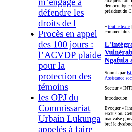
m’engage à
auxquels font 
démocratique 
défendre les
président du C
droits de l
»
tout le texte
|
Procès en appel
commentaires |
des 100 jours :
L'Intégr
Vulnérab
l’ACVDP plaide
Ngafula 
pour la
Soumis par
B
protection des
Assistance soc
témoins
Secteur « I
les OPJ du
Introduction
Commissariat
Evoquer « l'in
exclusion. Cell
Urbain Lukunga
mauvaise gouve
bref le dysfon
appelés à faire