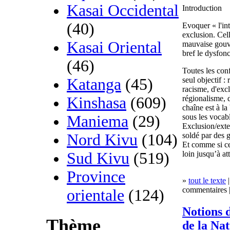
Kasai Occidental
Introduction
(40)
Evoquer « l'in
exclusion. Cell
Kasai Oriental
mauvaise gouve
bref le dysfon
(46)
Toutes les conf
seul objectif :
Katanga
(45)
racisme, d'excl
régionalisme, d
Kinshasa
(609)
chaîne est à l
sous les vocab
Maniema
(29)
Exclusion/exter
soldé par des 
Nord Kivu
(104)
Et comme si ce
loin jusqu’à a
Sud Kivu
(519)
Province
»
tout le texte
|
commentaires |
orientale
(124)
Notions 
Thème
de la Na