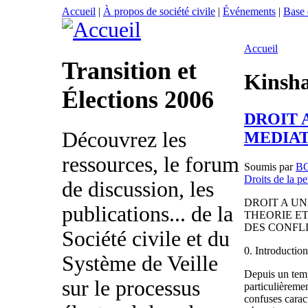
Accueil
|
À propos de société civile
|
Événements
|
Base
Accueil
Transition et
Kinsh
Élections 2006
DROIT 
Découvrez les
MEDIA
ressources, le forum
Soumis par
B
Droits de la p
de discussion, les
DROIT A UN
publications... de la
THEORIE E
DES CONFL
Société civile et du
0. Introduction
Système de Veille
Depuis un temp
sur le processus
particulièremen
confuses caract