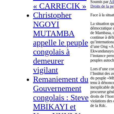
Soumis par
Ai
« CARRECIK »
Droits de la p
Christopher
Face à la situat
NGOYI
La situation qu
démocratique d
MUTAMBA
de Mambasa, dis
continue à défr
appelle le peuple
qu’internationa
d’une Ong «Am
congolais à
Ekwandanayo, 
l’instance per
demeurer
peuples autoch
vigilant
Lors d’une con
l’Institut des
Remaniement du
du peuple «Mbu
tenu à dénoncer
Gouvernement
inexplicable de
procureur géné
congolais : Steve
droits de l’ho
violations des 
MBIKAYI et
de la Rdc.