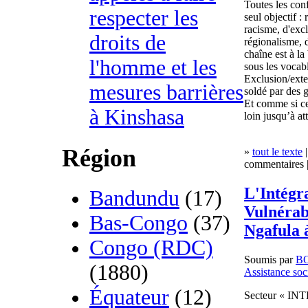
Toutes les conf
respecter les
seul objectif :
racisme, d'excl
droits de
régionalisme, d
chaîne est à l
l'homme et les
sous les vocab
Exclusion/exter
mesures barrières
soldé par des 
Et comme si ce
à Kinshasa
loin jusqu’à a
Région
»
tout le texte
|
commentaires |
L'Intégr
Bandundu
(17)
Vulnérab
Bas-Congo
(37)
Ngafula 
Congo (RDC)
Soumis par
B
(1880)
Assistance soc
Équateur
(12)
Secteur « I