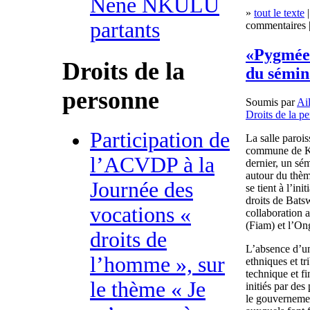
Nene NKULU
»
tout le texte
|
partants
commentaires |
«Pygmées,
Droits de la
du sémin
personne
Soumis par
Ai
Droits de la p
Participation de
La salle paroi
commune de Ka
l’ACVDP à la
dernier, un sé
autour du thèm
Journée des
se tient à l’in
droits de Bats
vocations «
collaboration 
(Fiam) et l’On
droits de
L’absence d’un
l’homme », sur
ethniques et t
technique et 
le thème « Je
initiés par de
le gouverneme