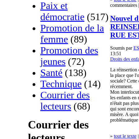
Paix et
commentaires |
démocratie
(517)
Nouvel d
REINSE
Promotion de la
RUE ES
femme
(89)
Promotion des
Soumis par
E
13:51
jeunes
(72)
Droits des enf
La réinsertion 
Santé
(138)
la place que l'o
sociale? Cette
Technique
(14)
récemment.
Mon interlocute
Courrier des
les enfants en r
n'était pas plu
lecteurs
(68)
qui sont encore
misère. A quoi
problématique 
Courrier des
lecteurs
»
tout le texte
|