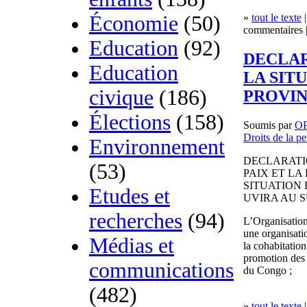
»
tout le texte
|
Économie
(50)
commentaires |
Education
(92)
DECLAR
Education
LA SIT
civique
(186)
PROVIN
Élections
(158)
Soumis par
O
Droits de la p
Environnement
DECLARATI
(53)
PAIX ET LA
SITUATION 
Etudes et
UVIRA AU S
recherches
(94)
L’Organisation
une organisatio
Médias et
la cohabitation
promotion des
communications
du Congo ;
(482)
»
tout le texte
|