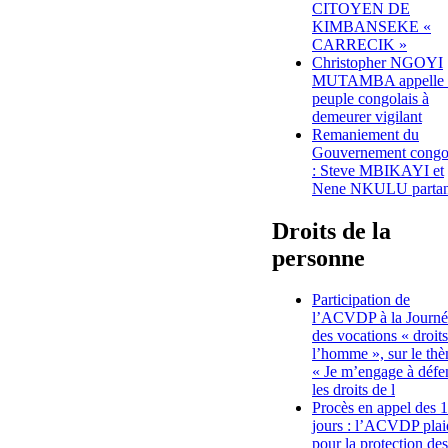
CITOYEN DE
KIMBANSEKE «
CARRECIK »
Christopher NGOYI
MUTAMBA appelle 
peuple congolais à
demeurer vigilant
Remaniement du
Gouvernement congo
: Steve MBIKAYI et
Nene NKULU partan
Droits de la
personne
Participation de
l’ACVDP à la Journé
des vocations « droit
l’homme », sur le th
« Je m’engage à défe
les droits de l
Procès en appel des 
jours : l’ACVDP plai
pour la protection des