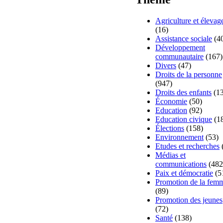
Agriculture et élevag
(16)
Assistance sociale
(4
Développement
communautaire
(167)
Divers
(47)
Droits de la personne
(947)
Droits des enfants
(13
Économie
(50)
Education
(92)
Education civique
(1
Élections
(158)
Environnement
(53)
Etudes et recherches
Médias et
communications
(482
Paix et démocratie
(5
Promotion de la fem
(89)
Promotion des jeunes
(72)
Santé
(138)