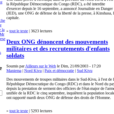
nt
la République Démocratique du Congo (RDC), a été interdite
d'exercer depuis le 16 septembre, a annoncé Journaliste en Danger
(JED), une ONG de défense de la liberté de la presse, à Kinshasa, 
capitale.
che
e
 la
»
tout le texte
| 3623 lectures
 Mr
rese
Deux ONG dénoncent des mouvements
militaires et des recrutements d'enfants
s
soldats
Soumis par
Ailleurs sur le Web
le Dim, 21/09/2003 - 17:20
e
Maniema
|
Nord Kivu
|
Paix et démocratie
|
Sud Kivu
Des mouvements de troupes militaires dans le Sud-Kivu, à l'est de 
République Démocratique du Congo (RDC) et dans le Nord du pa
depuis la prestation de serment des officiers de l'état-major de l'arm
unifiée de la RDC le cinq septembre, inquiètent la population local
ont rapporté mardi deux ONG de défense des droits de l'Homme.
»
tout le texte
| 5293 lectures