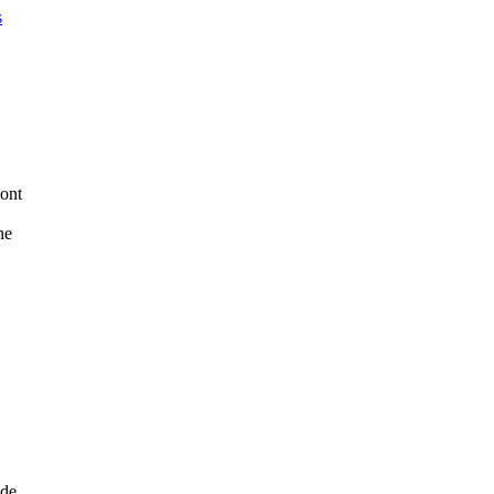
s
ont
ne
 de