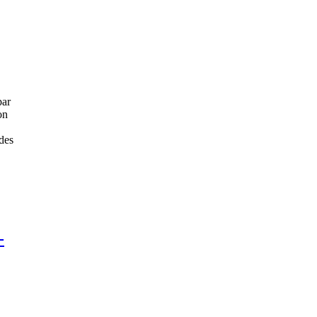
par
on
des
-