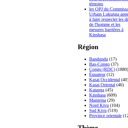
témoins
les OPJ du Commissa
Urbain Lukunga appe
à faire respecter les d
de l'homme et les
mesures barrières à
Kinshasa
Région
Bandundu
(17)
Bas-Congo
(37)
Congo (RDC)
(1880
Équateur
(12)
Kasai Occidental
(40
Kasai Oriental
(46)
Katanga
(45)
Kinshasa
(609)
Maniema
(29)
Nord Kivu
(104)
Sud Kivu
(519)
Province orientale
(1
Thème