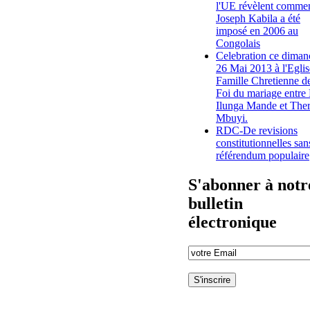
l'UE révèlent comme
Joseph Kabila a été
imposé en 2006 au
Congolais
Celebration ce diman
26 Mai 2013 à l'Eglis
Famille Chretienne de
Foi du mariage entre
Ilunga Mande et The
Mbuyi.
RDC-De revisions
constitutionnelles san
référendum populaire
S'abonner à notr
bulletin
électronique