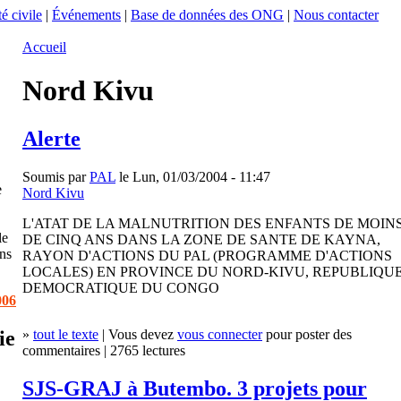
é civile
|
Événements
|
Base de données des ONG
|
Nous contacter
Accueil
Nord Kivu
Alerte
Soumis par
PAL
le Lun, 01/03/2004 - 11:47
e
Nord Kivu
L'ATAT DE LA MALNUTRITION DES ENFANTS DE MOIN
le
DE CINQ ANS DANS LA ZONE DE SANTE DE KAYNA,
ans
RAYON D'ACTIONS DU PAL (PROGRAMME D'ACTIONS
LOCALES) EN PROVINCE DU NORD-KIVU, REPUBLIQU
DEMOCRATIQUE DU CONGO
006
ie
»
tout le texte
| Vous devez
vous connecter
pour poster des
commentaires | 2765 lectures
SJS-GRAJ à Butembo. 3 projets pour