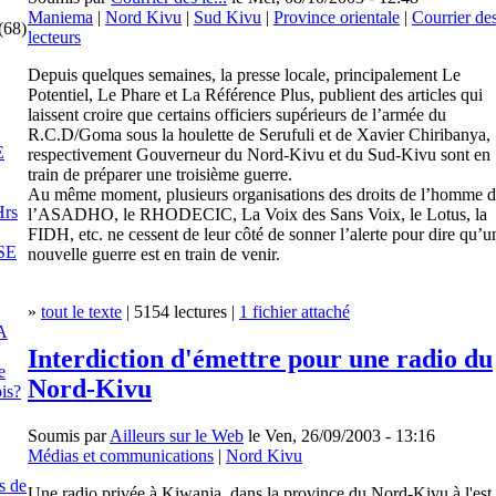
Maniema
|
Nord Kivu
|
Sud Kivu
|
Province orientale
|
Courrier de
(68)
lecteurs
Depuis quelques semaines, la presse locale, principalement Le
Potentiel, Le Phare et La Référence Plus, publient des articles qui
laissent croire que certains officiers supérieurs de l’armée du
R.C.D/Goma sous la houlette de Serufuli et de Xavier Chiribanya,
E
respectivement Gouverneur du Nord-Kivu et du Sud-Kivu sont en
train de préparer une troisième guerre.
Au même moment, plusieurs organisations des droits de l’homme d
rs
l’ASADHO, le RHODECIC, La Voix des Sans Voix, le Lotus, la
FIDH, etc. ne cessent de leur côté de sonner l’alerte pour dire qu’u
SE
nouvelle guerre est en train de venir.
»
tout le texte
| 5154 lectures |
1 fichier attaché
A
Interdiction d'émettre pour une radio du
e
Nord-Kivu
is?
Soumis par
Ailleurs sur le Web
le Ven, 26/09/2003 - 13:16
Médias et communications
|
Nord Kivu
s de
Une radio privée à Kiwanja, dans la province du Nord-Kivu à l'est