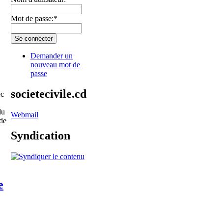
Mot de passe:
*
Demander un
nouveau mot de
passe
societecivile.cd
ec
du
Webmail
 de
Syndication
e