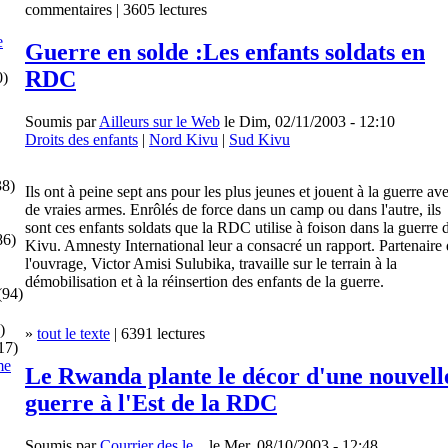
commentaires | 3605 lectures
e
Guerre en solde :Les enfants soldats en
RDC
0)
Soumis par
Ailleurs sur le Web
le Dim, 02/11/2003 - 12:10
Droits des enfants
|
Nord Kivu
|
Sud Kivu
8)
Ils ont à peine sept ans pour les plus jeunes et jouent à la guerre av
de vraies armes. Enrôlés de force dans un camp ou dans l'autre, ils
sont ces enfants soldats que la RDC utilise à foison dans la guerre 
86)
Kivu. Amnesty International leur a consacré un rapport. Partenaire
l'ouvrage, Victor Amisi Sulubika, travaille sur le terrain à la
démobilisation et à la réinsertion des enfants de la guerre.
(94)
)
»
tout le texte
| 6391 lectures
17)
me
Le Rwanda plante le décor d'une nouvell
guerre à l'Est de la RDC
Soumis par
Courrier des le...
le Mer, 08/10/2003 - 12:48