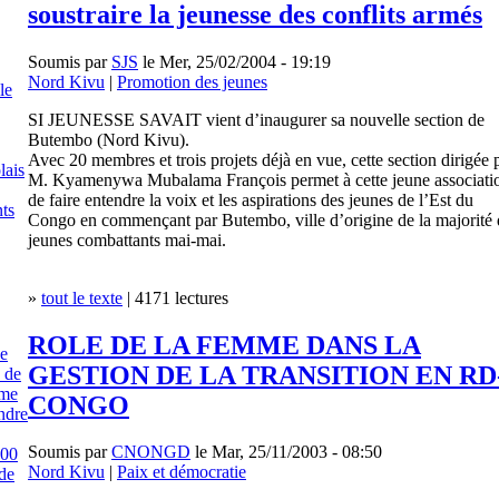
soustraire la jeunesse des conflits armés
Soumis par
SJS
le Mer, 25/02/2004 - 19:19
Nord Kivu
|
Promotion des jeunes
le
SI JEUNESSE SAVAIT vient d’inaugurer sa nouvelle section de
Butembo (Nord Kivu).
Avec 20 membres et trois projets déjà en vue, cette section dirigée 
lais
M. Kyamenywa Mubalama François permet à cette jeune associati
de faire entendre la voix et les aspirations des jeunes de l’Est du
ts
Congo en commençant par Butembo, ville d’origine de la majorité 
jeunes combattants mai-mai.
»
tout le texte
| 4171 lectures
ROLE DE LA FEMME DANS LA
e
GESTION DE LA TRANSITION EN RD
s de
ème
CONGO
ndre
Soumis par
CNONGD
le Mar, 25/11/2003 - 08:50
100
Nord Kivu
|
Paix et démocratie
de