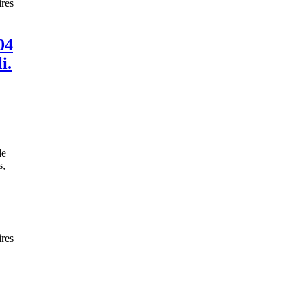
res
04
i.
de
s,
res