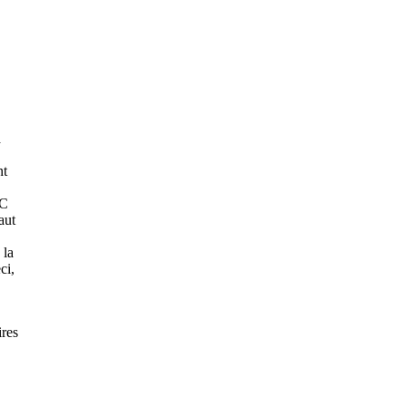
a
nt
UC
aut
 la
ci,
res