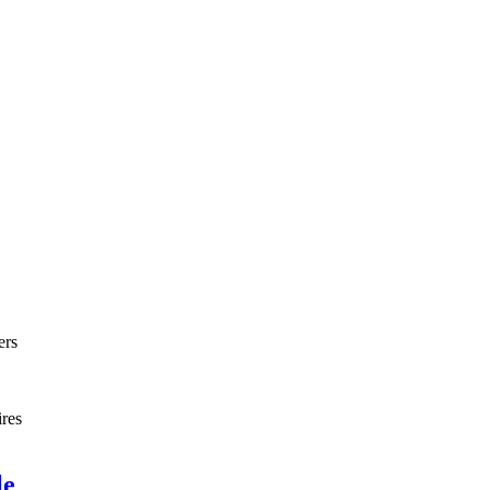
ers
res
le