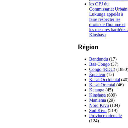
les OPJ du
Commissariat Urbain
Lukunga appelés à
faire respecter les
droits de l'homme et
les mesures barrières 
Kinshasa
Région
Bandundu
(17)
Bas-Congo
(37)
Congo (RDC)
(1880
Équateur
(12)
Kasai Occidental
(40
Kasai Oriental
(46)
Katanga
(45)
Kinshasa
(609)
Maniema
(29)
Nord Kivu
(104)
Sud Kivu
(519)
Province orientale
(124)