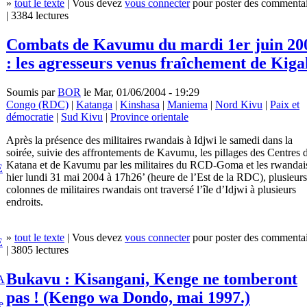
»
tout le texte
| Vous devez
vous connecter
pour poster des commentai
| 3384 lectures
Combats de Kavumu du mardi 1er juin 20
: les agresseurs venus fraîchement de Kigal
Soumis par
BOR
le Mar, 01/06/2004 - 19:29
Congo (RDC)
|
Katanga
|
Kinshasa
|
Maniema
|
Nord Kivu
|
Paix et
démocratie
|
Sud Kivu
|
Province orientale
Après la présence des militaires rwandais à Idjwi le samedi dans la
soirée, suivie des affrontements de Kavumu, les pillages des Centres 
Katana et de Kavumu par les militaires du RCD-Goma et les rwandai
E
hier lundi 31 mai 2004 à 17h26’ (heure de l’Est de la RDC), plusieurs
colonnes de militaires rwandais ont traversé l’île d’Idjwi à plusieurs
endroits.
»
tout le texte
| Vous devez
vous connecter
pour poster des commentai
E
| 3805 lectures
Bukavu : Kisangani, Kenge ne tomberont
A
pas ! (Kengo wa Dondo, mai 1997.)
e