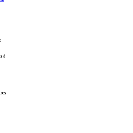
e
s à
res
: