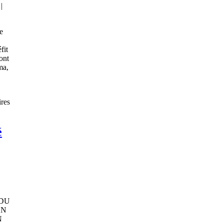
|
e
fit
ont
ma,
res
é
 DU
EN
N