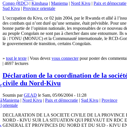
Congo (RDC)
|
Kinshasa
|
Maniema
|
Nord Kivu
|
Paix et démocratie
Sud Kivu
|
Province orientale
L’occupation du Kivu, ce 02 juin 2004, par le Rwanda et allié à l’issu
des combats qui n’ont duré qu’une semaine, était prévisible. Pour une
bonne partie de l’opinion nationale, les responsables de ce nouveau dé
au peuple Congolais ne sont pas à chercher dans une entournure. Ils s
là : l’ONU (MONUC) et la Communauté internationale, le RCD-Go
le gouvernement de transition, certains Congolais.
»
tout le texte
| Vous devez
vous connecter
pour poster des commentai
| 4697 lectures
Déclaration de la coordination de la sociét
civile du Nord-Kivu
e
Soumis par
GEAD
le Sam, 05/06/2004 - 11:28
Maniema
|
Nord Kivu
|
Paix et démocratie
|
Sud Kivu
|
Province
 à
orientale
 l
DECLARATION DE LA SOCIETE CIVILE DE LA PROVINCE
NORD - KIVU SUR LA SITUATION QUI PREVAUT EN RDC 
GENERAL ET PROVINCES DU NORD ET DU SUD - KIVU E
s