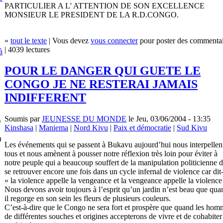
PARTICULIER A L' ATTENTION DE SON EXCELLENCE
MONSIEUR LE PRESIDENT DE LA R.D.CONGO.
»
tout le texte
| Vous devez
vous connecter
pour poster des commentai
| 4039 lectures
à
POUR LE DANGER QUI GUETE LE
CONGO JE NE RESTERAI JAMAIS
INDIFFERENT
Soumis par
JEUNESSE DU MONDE
le Jeu, 03/06/2004 - 13:35
)
Kinshasa
|
Maniema
|
Nord Kivu
|
Paix et démocratie
|
Sud Kivu
)
Les événements qui se passent à Bukavu aujourd’hui nous interpellen
tous et nous amènent à pousser notre réflexion très loin pour éviter à
notre peuple qui a beaucoup souffert de la manipulation politicienne 
se retrouver encore une fois dans un cycle infernal de violence car dit
« la violence appelle la vengeance et la vengeance appelle la violence 
Nous devons avoir toujours à l’esprit qu’un jardin n’est beau que qua
il regorge en son sein les fleurs de plusieurs couleurs.
C’est-à-dire que le Congo ne sera fort et prospère que quand les hom
de différentes souches et origines accepterons de vivre et de cohabiter