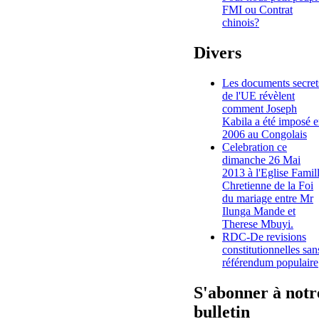
FMI ou Contrat
chinois?
Divers
Les documents secret
de l'UE révèlent
comment Joseph
Kabila a été imposé 
2006 au Congolais
Celebration ce
dimanche 26 Mai
2013 à l'Eglise Famil
Chretienne de la Foi
du mariage entre Mr
Ilunga Mande et
Therese Mbuyi.
RDC-De revisions
constitutionnelles san
référendum populaire
S'abonner à notr
bulletin