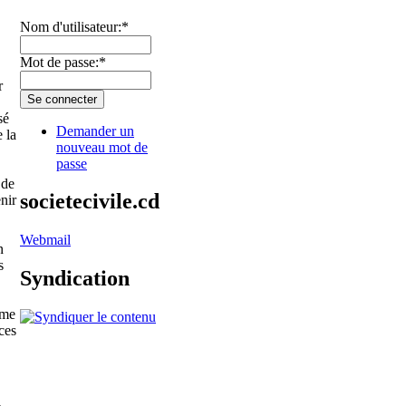
Nom d'utilisateur:
*
Mot de passe:
*
r
sé
Demander un
e la
nouveau mot de
passe
 de
societecivile.cd
enir
Webmail
n
s
Syndication
mme
ces