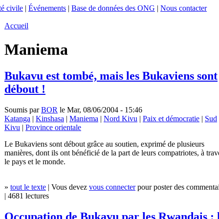
é civile
|
Événements
|
Base de données des ONG
|
Nous contacter
Accueil
Maniema
Bukavu est tombé, mais les Bukaviens sont
débout !
Soumis par
BOR
le Mar, 08/06/2004 - 15:46
Katanga
|
Kinshasa
|
Maniema
|
Nord Kivu
|
Paix et démocratie
|
Sud
Kivu
|
Province orientale
Le Bukaviens sont débout grâce au soutien, exprimé de plusieurs
manières, dont ils ont bénéficié de la part de leurs compatriotes, à trav
le pays et le monde.
»
tout le texte
| Vous devez
vous connecter
pour poster des commentai
| 4681 lectures
Occupation de Bukavu par les Rwandais : 