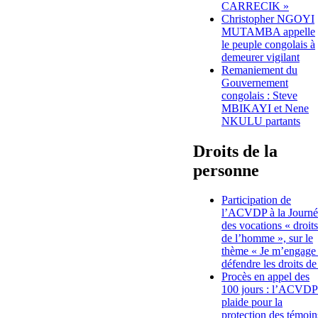
CARRECIK »
Christopher NGOYI
MUTAMBA appelle
le peuple congolais à
demeurer vigilant
Remaniement du
Gouvernement
congolais : Steve
MBIKAYI et Nene
NKULU partants
Droits de la
personne
Participation de
l’ACVDP à la Journé
des vocations « droits
de l’homme », sur le
thème « Je m’engage
défendre les droits de
Procès en appel des
100 jours : l’ACVDP
plaide pour la
protection des témoin