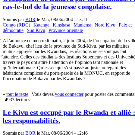
ras-le-bol de la jeunesse congolaise.
Soumis par
BOR
le Mar, 08/06/2004 - 13:11
Congo (RDC)
|
Katanga
|
Kinshasa
|
Maniema
|
Nord Kivu
|
Paix et
démocratie
|
Sud Kivu
|
Province orientale
e
A l’annonce ce mercredi matin, 2 juin 2004, de l’occupation de la vill
de Bukavu, chef lieu de la province du Sud-Kivu, par les militaires
mutins appuyés par les Rwandais, les réactions ne se sont pas fait
le
attendre. Celles des étudiants des Instituts Supérieurs et des Université
travers le pays ont attiré l’attention de l’opinion tant nationale et
qu’internationale. Qu’est-ce qui s’est passé au juste au regard des
hésitations complices du porte-parole de la MONUC, en rapport de
l’occupation de Bukavu par les Rwandais ?
»
tout le texte
| Vous devez
vous connecter
pour poster des commentai
| 4933 lectures
Le Kivu est occupé par le Rwanda et allié 
les responsabilités.
Soumis par
BOR
le Mar, 08/06/2004 - 12:46