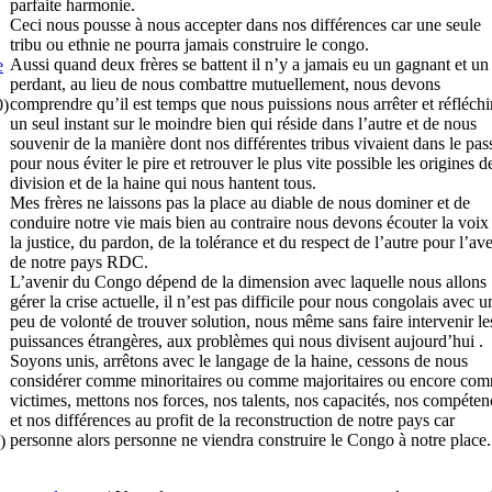
parfaite harmonie.
Ceci nous pousse à nous accepter dans nos différences car une seule
tribu ou ethnie ne pourra jamais construire le congo.
Aussi quand deux frères se battent il n’y a jamais eu un gagnant et un
e
perdant, au lieu de nous combattre mutuellement, nous devons
comprendre qu’il est temps que nous puissions nous arrêter et réfléchi
0)
un seul instant sur le moindre bien qui réside dans l’autre et de nous
souvenir de la manière dont nos différentes tribus vivaient dans le pas
pour nous éviter le pire et retrouver le plus vite possible les origines d
division et de la haine qui nous hantent tous.
Mes frères ne laissons pas la place au diable de nous dominer et de
conduire notre vie mais bien au contraire nous devons écouter la voix
la justice, du pardon, de la tolérance et du respect de l’autre pour l’av
de notre pays RDC.
L’avenir du Congo dépend de la dimension avec laquelle nous allons
gérer la crise actuelle, il n’est pas difficile pour nous congolais avec u
peu de volonté de trouver solution, nous même sans faire intervenir le
puissances étrangères, aux problèmes qui nous divisent aujourd’hui .
Soyons unis, arrêtons avec le langage de la haine, cessons de nous
considérer comme minoritaires ou comme majoritaires ou encore co
victimes, mettons nos forces, nos talents, nos capacités, nos compéten
et nos différences au profit de la reconstruction de notre pays car
personne alors personne ne viendra construire le Congo à notre place.
)