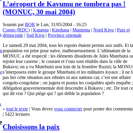
L’aéroport de Kavumu ne tombera pas !
(MONUC, 30 mai 2004)
Soumis par
BOR
le Lun, 31/05/2004 - 16:25
Congo (RDC)
|
Katanga
|
Kinshasa
|
Maniema
|
Nord Kivu
|
Paix et
s
démocratie
|
Sud Kivu
|
Province orientale
Le samedi 29 mai 2004, tous les espoirs étaient permis aux naïfs. Et l
population est prise pour naïve, malheureusement. L’ultimatum de la
en
MONUC a été respecté : les éléments dissidents de Jules Mutebutsi o
rejoint leur caserne ; le courant et l’eau sont rétablis dans la ville de
Bukavu; on a vu Mutebutsi non loin de la frontière Ruzizi; la MON
s’interposera entre le groupe Mutebutsi et les militaires loyaux ; il ne f
le
pas lier cette situation aux ethnies ni aux nations car, c’est une affaire
congolo-congolaise ; on jugera et punira les coupables après enquête ;
délégation gouvernementale doit descendre à Bukavu ; etc. De tout ce
qui dit vrai ? Qui piège qui ? qui drible la population ?
s
»
tout le texte
| Vous devez
vous connecter
pour poster des commentai
| 5422 lectures
e
Choisissons la paix