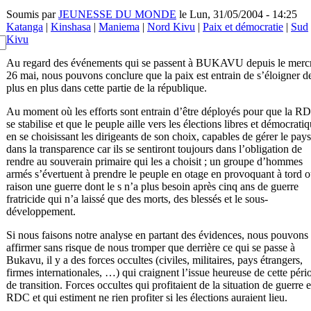
Soumis par
JEUNESSE DU MONDE
le Lun, 31/05/2004 - 14:25
Katanga
|
Kinshasa
|
Maniema
|
Nord Kivu
|
Paix et démocratie
|
Sud
Kivu
Au regard des événements qui se passent à BUKAVU depuis le merc
26 mai, nous pouvons conclure que la paix est entrain de s’éloigner d
plus en plus dans cette partie de la république.
Au moment où les efforts sont entrain d’être déployés pour que la R
se stabilise et que le peuple aille vers les élections libres et démocrati
en se choisissant les dirigeants de son choix, capables de gérer le pays
dans la transparence car ils se sentiront toujours dans l’obligation de
rendre au souverain primaire qui les a choisit ; un groupe d’hommes
armés s’évertuent à prendre le peuple en otage en provoquant à tord o
raison une guerre dont le s n’a plus besoin après cinq ans de guerre
fratricide qui n’a laissé que des morts, des blessés et le sous-
développement.
Si nous faisons notre analyse en partant des évidences, nous pouvons
affirmer sans risque de nous tromper que derrière ce qui se passe à
Bukavu, il y a des forces occultes (civiles, militaires, pays étrangers,
firmes internationales, …) qui craignent l’issue heureuse de cette péri
de transition. Forces occultes qui profitaient de la situation de guerre 
RDC et qui estiment ne rien profiter si les élections auraient lieu.