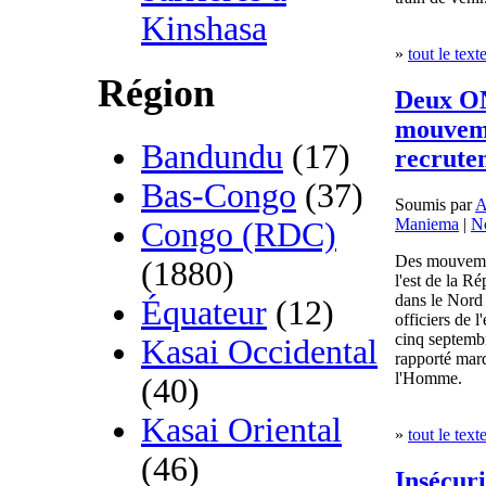
Kinshasa
»
tout le text
Région
Deux ON
mouveme
Bandundu
(17)
recrutem
Bas-Congo
(37)
Soumis par
A
Maniema
|
N
Congo (RDC)
Des mouvemen
(1880)
l'est de la 
dans le Nord 
Équateur
(12)
officiers de 
cinq septembr
Kasai Occidental
rapporté mar
l'Homme.
(40)
Kasai Oriental
»
tout le text
(46)
Insécuri