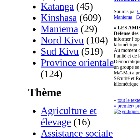
Katanga
(45)
Soumis par
C
Kinshasa
(609)
Maniema
|
Co
Maniema
(29)
« LES AMI
Défense de
Nord Kivu
(104)
informer l’op
kilométrique 
Sud Kivu
(519)
Au moment où 
l’unité et de
Province orientale
Démocratique
un groupe se
(124)
Maï-Maï a pr
Sécurité et 
kilométrique
Thème
»
tout le text
« premier
‹ p
Agriculture et
élevage
(16)
Assistance sociale