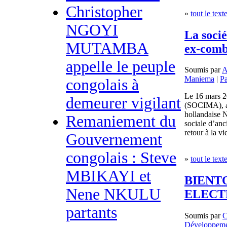
Christopher
»
tout le text
NGOYI
La socié
MUTAMBA
ex-comba
appelle le peuple
Soumis par
A
Maniema
|
Pa
congolais à
Le 16 mars 2
demeurer vigilant
(SOCIMA), as
hollandaise 
Remaniement du
sociale d’anc
retour à la vie
Gouvernement
congolais : Steve
»
tout le text
MBIKAYI et
BIENT
Nene NKULU
ELECT
partants
Soumis par
Développeme