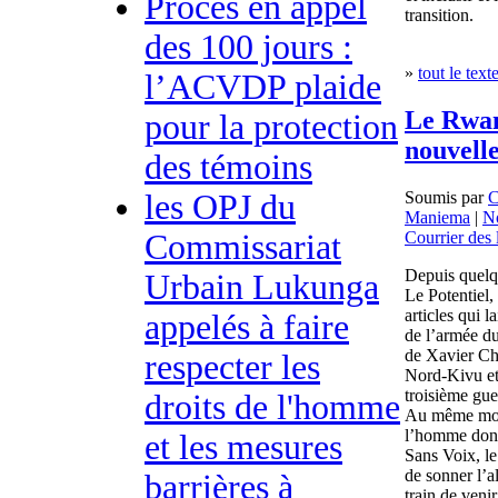
Procès en appel
transition.
des 100 jours :
»
tout le text
l’ACVDP plaide
Le Rwan
pour la protection
nouvelle
des témoins
Soumis par
C
les OPJ du
Maniema
|
N
Courrier des 
Commissariat
Depuis quelqu
Urbain Lukunga
Le Potentiel,
articles qui l
appelés à faire
de l’armée d
de Xavier Ch
respecter les
Nord-Kivu et
troisième gue
droits de l'homme
Au même mome
l’homme do
et les mesures
Sans Voix, le
de sonner l’a
barrières à
train de venir