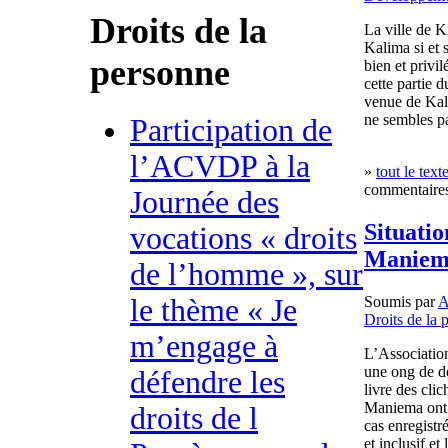
Droits de la
La ville de K
Kalima si et 
personne
bien et privil
cette partie 
venue de Kali
ne sembles pa
Participation de
l’ACVDP à la
»
tout le text
commentaires
Journée des
Situatio
vocations « droits
Maniem
de l’homme », sur
Soumis par
A
le thème « Je
Droits de la 
m’engage à
L’Associatio
une ong de d
défendre les
livre des cli
Maniema ont 
droits de l
cas enregistr
et inclusif e