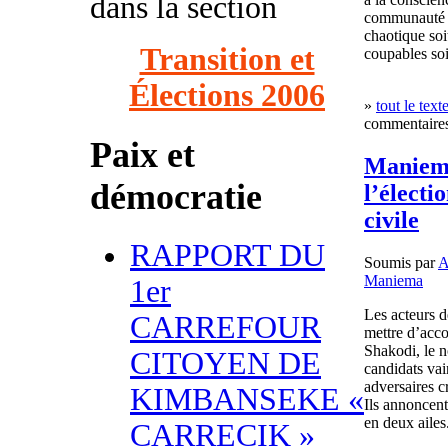
dans la section
communauté in
chaotique soi
Transition et
coupables soi
Élections 2006
»
tout le text
commentaires
Paix et
Maniema
démocratie
l’électi
civile
RAPPORT DU
Soumis par
A
Maniema
1er
Les acteurs d
CARREFOUR
mettre d’acco
Shakodi, le n
CITOYEN DE
candidats vai
adversaires cr
KIMBANSEKE «
Ils annoncent
en deux ailes
CARRECIK »