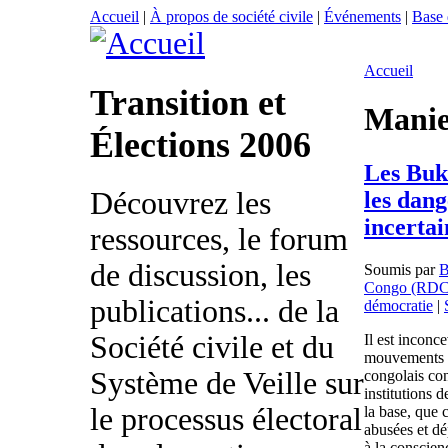
Accueil
|
À propos de société civile
|
Événements
|
Base
Accueil
Transition et
Mani
Élections 2006
Les Buk
Découvrez les
les dang
incertai
ressources, le forum
de discussion, les
Soumis par
Congo (RDC
publications... de la
démocratie
|
Société civile et du
Il est inconc
mouvements re
Système de Veille sur
congolais con
institutions d
le processus électoral
la base, que c
abusées et d
à la conscienc