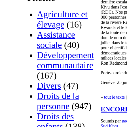
dernière escal
Kivu dans l'e
Agriculture et
(RDC). Nos pre
000 personnes 
élevage
(16)
de la rivière R
Rwanda et le B
Assistance
de la toute de
dont le nom de
sociale
(40)
juillet dans l
pour objectif d
Développement
démocratiques
milices locale
communautaire
Ron Redmond
Porte-parole 
(167)
Genève- 25 jui
Divers
(47)
Droits de la
»
tout le texte
|
personne
(947)
ENCORE
Droits des
Soumis par
ga
enfants
(138)
Sud Kivu