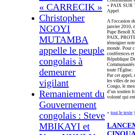
« CARRECIK »
« PAIX SUR
Appel
Christopher
A l'occasion d
NGOYI
janvier 2010,
Pape Benoît
MUTAMBA
PAIX, PROTE
témoigner notre
appelle le peuple
monde. Pour ce
conférences et
congolais à
République Dé
Communautés à
demeurer
toute l'Église.
Par cet appel,
vigilant
les villes de 
Congo, le mess
Remaniement du
d’un soutien 
volonté qui ent
Gouvernement
»
tout le texte
|
congolais : Steve
MBIKAYI et
LANCE
CINQUA