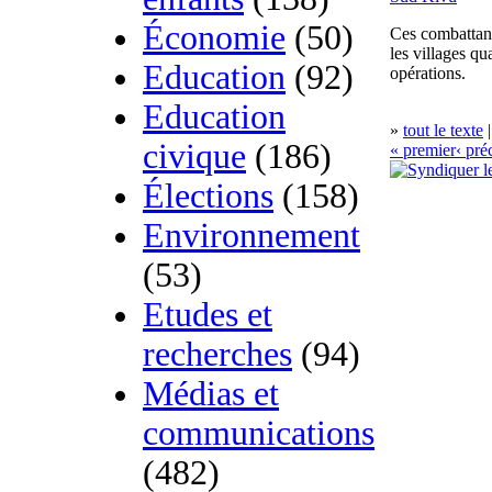
Économie
(50)
Ces combattan
les villages q
Education
(92)
opérations.
Education
»
tout le texte
|
civique
(186)
« premier
‹ pré
Élections
(158)
Environnement
(53)
Etudes et
recherches
(94)
Médias et
communications
(482)