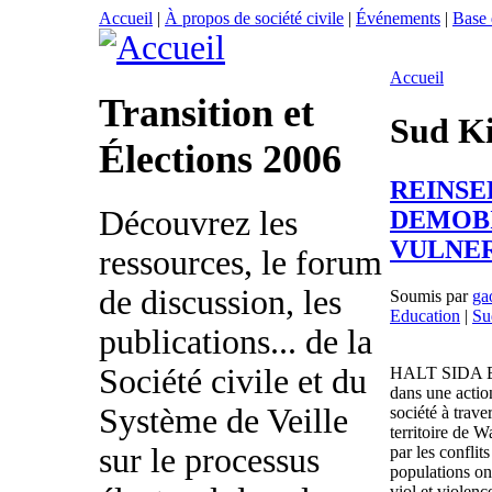
Accueil
|
À propos de société civile
|
Événements
|
Base
Accueil
Transition et
Sud K
Élections 2006
REINSE
Découvrez les
DEMOBI
VULNE
ressources, le forum
de discussion, les
Soumis par
ga
Education
|
Su
publications... de la
Société civile et du
HALT SIDA ET
dans une action
Système de Veille
société à trave
territoire de W
sur le processus
par les conflit
populations ont
viol et violenc