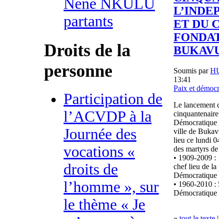
Nene NKULU
L’INDE
partants
ET DU 
FONDAT
Droits de la
BUKAV
personne
Soumis par
H
13:41
Paix et démocr
Participation de
Le lancement d
l’ACVDP à la
cinquantenaire
Démocratique d
Journée des
ville de Bukav
lieu ce lundi 0
vocations «
des martyrs de
• 1909-2009 : 
droits de
chef lieu de l
Démocratique 
l’homme », sur
• 1960-2010 :
Démocratique
le thème « Je
»
tout le texte
|