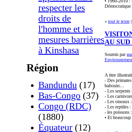
• 1960-2010 :
respecter les
Démocratique
droits de
»
tout le texte
|
l'homme et les
VISITO
mesures barrières
AU SUD
à Kinshasa
Soumis par
ga
Environnemen
Région
A titre illustra
- Des primates
Bandundu
(17)
babouin…
- Les serpents
Bas-Congo
(37)
- Les carnivor
- Les oiseaux 
Congo (RDC)
- Les reptiles 
- les poissons 
(1880)
• Et beaucoup 
Équateur
(12)