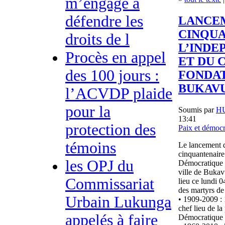
m’engage à
défendre les
LANCE
CINQUA
droits de l
L’INDE
Procès en appel
ET DU 
des 100 jours :
FONDAT
BUKAV
l’ACVDP plaide
pour la
Soumis par
H
13:41
protection des
Paix et démocr
témoins
Le lancement d
cinquantenaire
les OPJ du
Démocratique d
ville de Bukav
Commissariat
lieu ce lundi 0
des martyrs de
Urbain Lukunga
• 1909-2009 : 
chef lieu de l
appelés à faire
Démocratique 