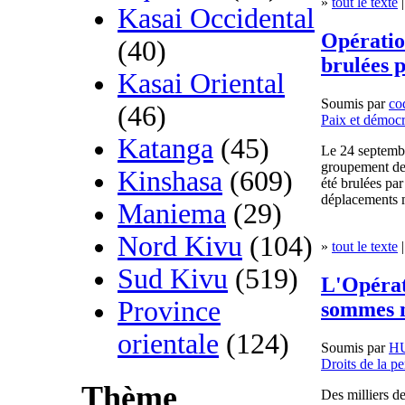
»
tout le texte
|
Kasai Occidental
Opératio
(40)
brulées 
Kasai Oriental
Soumis par
co
(46)
Paix et démocr
Katanga
(45)
Le 24 septembr
groupement de
Kinshasa
(609)
été brulées pa
déplacements m
Maniema
(29)
Nord Kivu
(104)
»
tout le texte
|
Sud Kivu
(519)
L'Opérat
Province
sommes 
orientale
(124)
Soumis par
H
Droits de la p
Thème
Des milliers de