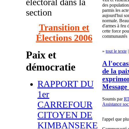
électoral dans la
des populations
section
parmis les acte
aujourd'hui son
normale. Beauc
Transition et
d'armes à feu d
cette force pou
Élections 2006
communautés
»
tout le texte
|
Paix et
A l'occa
démocratie
de la pai
exprimon
RAPPORT DU
Message 
1er
Soumis par
R
CARREFOUR
Assistance soc
CITOYEN DE
l'appel que plu
KIMBANSEKE
Communauté d