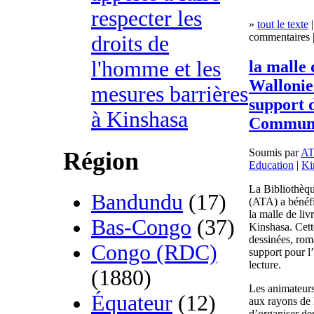
respecter les
»
tout le texte
|
commentaires |
droits de
l'homme et les
la malle 
Wallonie
mesures barrières
support 
à Kinshasa
Communau
Soumis par
A
Région
Education
|
Ki
La Bibliothèq
Bandundu
(17)
(ATA) a bénéf
la malle de li
Bas-Congo
(37)
Kinshasa. Cett
dessinées, roma
Congo (RDC)
support pour l’
lecture.
(1880)
Les animateurs 
Équateur
(12)
aux rayons de l
d’organiser deu