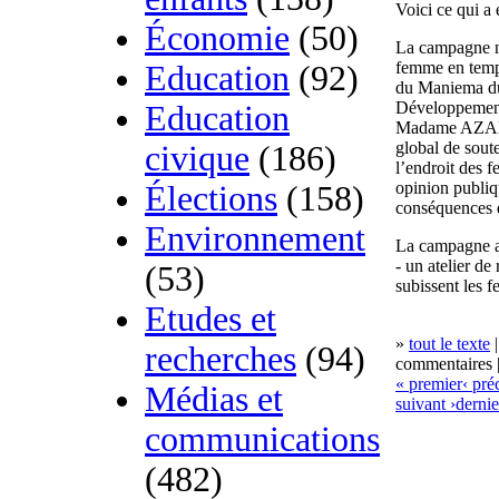
Voici ce qui 
Économie
(50)
La campagne na
femme en temps
Education
(92)
du Maniema du
Développemen
Education
Madame AZAMA
global de soute
civique
(186)
l’endroit des 
opinion publiq
Élections
(158)
conséquences d
Environnement
La campagne a
- un atelier de
(53)
subissent les 
Etudes et
»
tout le texte
|
recherches
(94)
commentaires |
« premier
‹ pré
Médias et
suivant ›
dernie
communications
(482)