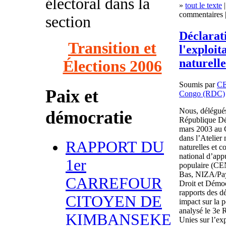
électoral dans la
»
tout le texte
|
commentaires |
section
Déclarati
Transition et
l'exploit
naturell
Élections 2006
Soumis par
C
Paix et
Congo (RDC)
Nous, délégués 
démocratie
République Dé
mars 2003 au 
dans l’Atelier 
RAPPORT DU
naturelles et 
national d’app
1er
populaire (C
Bas, NIZA/Pa
CARREFOUR
Droit et Démoc
rapports des dé
CITOYEN DE
impact sur la 
analysé le 3e 
KIMBANSEKE
Unies sur l’ex