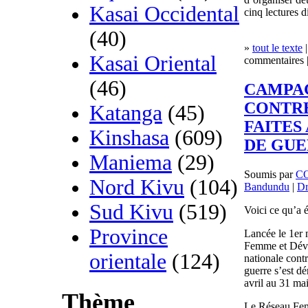
Kasai Occidental
cinq lectures d
(40)
»
tout le texte
|
Kasai Oriental
commentaires |
(46)
CAMPA
CONTRE
Katanga
(45)
FAITES
Kinshasa
(609)
DE GU
Maniema
(29)
Soumis par
C
Nord Kivu
(104)
Bandundu
|
Dr
Sud Kivu
(519)
Voici ce qu’a
Province
Lancée le 1er 
Femme et Dév
orientale
(124)
nationale cont
guerre s’est d
avril au 31 ma
Thème
Le Réseau Fem