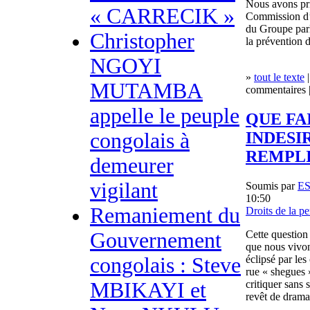
Nous avons pri
« CARRECIK »
Commission d’
du Groupe parl
Christopher
la prévention 
NGOYI
»
tout le texte
|
MUTAMBA
commentaires |
appelle le peuple
QUE FA
congolais à
INDESI
REMPLI
demeurer
vigilant
Soumis par
E
10:50
Remaniement du
Droits de la p
Gouvernement
Cette question
que nous vivon
congolais : Steve
éclipsé par le
rue « shegues 
MBIKAYI et
critiquer sans
revêt de drama