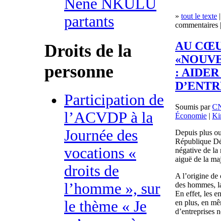
Nene NKULU
»
tout le texte
|
partants
commentaires |
AU CŒ
Droits de la
«NOUV
personne
: AIDE
D’ENTR
Participation de
Soumis par
C
l’ACVDP à la
Économie
|
Ki
Journée des
Depuis plus ou
République Dé
vocations «
négative de la 
aiguë de la maj
droits de
A l’origine de 
l’homme », sur
des hommes, la
En effet, les e
le thème « Je
en plus, en mê
d’entreprises n