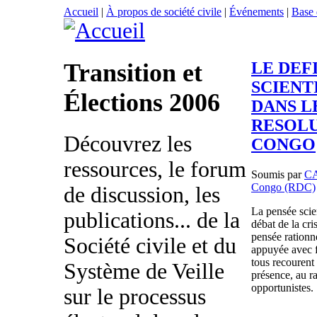
Accueil
|
À propos de société civile
|
Événements
|
Base
Transition et
LE DEF
SCIENT
Élections 2006
DANS L
RESOLU
Découvrez les
CONGO
ressources, le forum
Soumis par
C
Congo (RDC)
de discussion, les
La pensée scien
publications... de la
débat de la cr
pensée rationne
Société civile et du
appuyée avec fo
tous recourent 
Système de Veille
présence, au r
opportunistes.
sur le processus