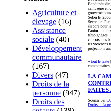
Bandundu diri
campagne en co
Agriculture et
gouvernementa
Selon le rapp
élevage
(16)
Secrétaire Pe
élaboré pour l
Assistance
l’animation des
témoignages, l
sociale
(40)
calicots, des b
les violences 
Développement
projections aud
communautaire
»
tout le texte
|
(167)
commentaires |
Divers
(47)
LA CAM
Droits de la
CONTRE
FAITES
personne
(947)
Droits des
Soumis par
C
Droits de la p
enfants
(138)