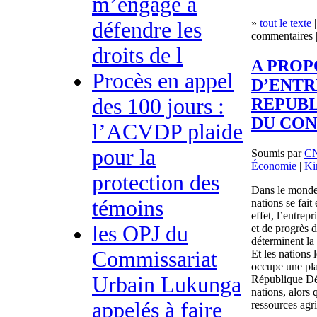
m’engage à
»
tout le texte
|
défendre les
commentaires |
droits de l
A PROP
Procès en appel
D’ENTR
des 100 jours :
REPUB
DU CO
l’ACVDP plaide
pour la
Soumis par
C
Économie
|
Ki
protection des
Dans le monde 
témoins
nations se fait
effet, l’entrep
les OPJ du
et de progrès d
déterminent la 
Commissariat
Et les nations 
occupe une pla
Urbain Lukunga
République Dé
nations, alors
appelés à faire
ressources agri